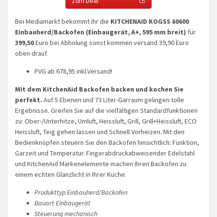
Zum Deal
Bei Mediamarkt bekommt ihr die
KITCHENAID KOGSS 60600
Einbauherd/Backofen (Einbaugerät, A+, 595 mm breit)
für
399,50
Euro bei Abholung sonst kommen versand 39,90 Euro
oben drauf.
PVG ab 678,95 inkl.Versand!
Mit dem KitchenAid Backofen backen und kochen Sie
perfekt.
Auf 5 Ebenen und 73 Liter-Garraum gelingen tolle
Ergebnisse. Greifen Sie auf die vielfältigen Standardfunktionen
zu: Ober-/Unterhitze, Umluft, Heissluft, Grill, Grill+Heissluft, ECO
Heissluft, Teig gehen lassen und Schnell Vorheizen. Mit den
Bedienknöpfen steuern Sie den Backofen hinsichtlich: Funktion,
Garzeit und Temperatur. Fingerabdruckabweisender Edelstahl
und KitchenAid Markenelemente machen Ihren Backofen zu
einem echten Glanzlicht in Ihrer Küche.
Produkttyp Einbauherd/Backofen
Bauart Einbaugerät
Steuerung mechanisch