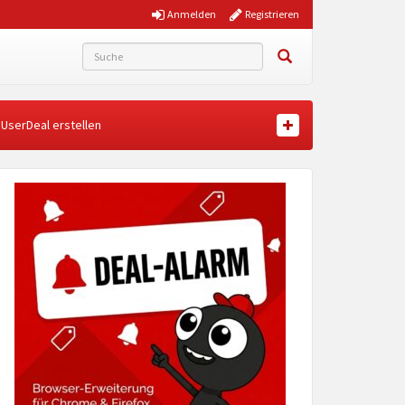
Anmelden
Registrieren
UserDeal erstellen