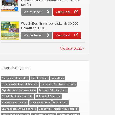
Lumen 1080P 4K VIDAA‑OS 360° Gimbal
Netflix
Weiterlesen
Zum Deal
Was Süßes Gratis bei diska ab 30,00€
Einkauf ab 10.08.
Weiterlesen
Zum Deal
Alle User Deals »
Unsere Kategorien
Allgemeine Schnäppchen
Apps & Software
BonusDeals
Cashback & Geld-zurück-Garantie
Computer & Notebooks & Tablets
Digitalkameras & Videokameras
Drohnen, Fahrräder, Sport
DSL & Kabel Festnetzverträge
Elektronik & Computer
Filme & Musik & Bücher
Finanzen & Sparen
Gewinnspiele
Gewinnspiele & Ankündigungen
Girokonto & Kreditkarte & Tagesgeld
Gratisartikel & Kostenlos
Gutscheine & Rabatte
Haushalt & Garten