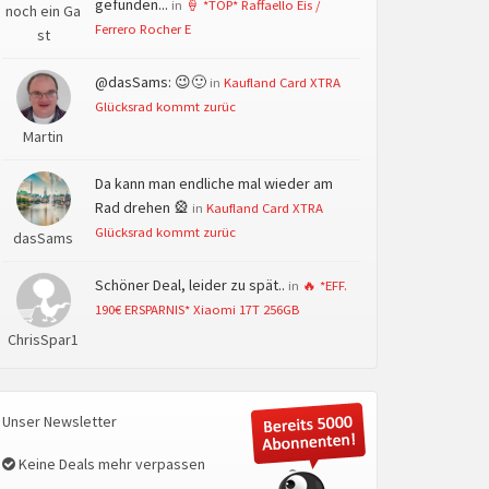
gefunden...
in
🍦 *TOP* Raffaello Eis /
noch ein Ga
Ferrero Rocher E
st
@dasSams: 😉🙂
in
Kaufland Card XTRA
Glücksrad kommt zurüc
Martin
Da kann man endliche mal wieder am
Rad drehen 🎡
in
Kaufland Card XTRA
Glücksrad kommt zurüc
dasSams
Schöner Deal, leider zu spät..
in
🔥 *EFF.
190€ ERSPARNIS* Xiaomi 17T 256GB
ChrisSpar1
Unser Newsletter
Keine Deals mehr verpassen