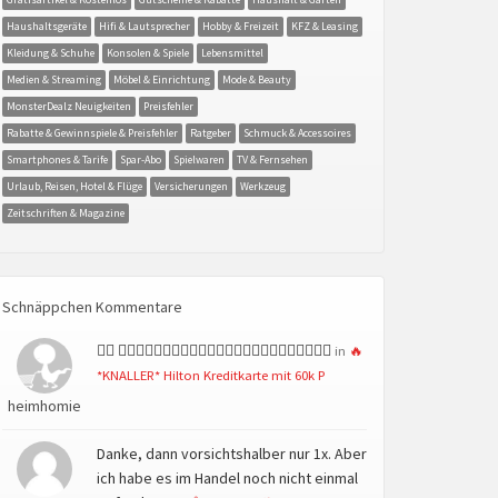
Haushaltsgeräte
Hifi & Lautsprecher
Hobby & Freizeit
KFZ & Leasing
Kleidung & Schuhe
Konsolen & Spiele
Lebensmittel
Medien & Streaming
Möbel & Einrichtung
Mode & Beauty
MonsterDealz Neuigkeiten
Preisfehler
Rabatte & Gewinnspiele & Preisfehler
Ratgeber
Schmuck & Accessoires
Smartphones & Tarife
Spar-Abo
Spielwaren
TV & Fernsehen
Urlaub, Reisen, Hotel & Flüge
Versicherungen
Werkzeug
Zeitschriften & Magazine
Schnäppchen Kommentare
👍🏻 👍🏻👍🏻👍🏻👍🏻👍🏻👍🏻👍🏻👍🏻👍🏻👍🏻👍🏻👍🏻
in
🔥
*KNALLER* Hilton Kreditkarte mit 60k P
heimhomie
Danke, dann vorsichtshalber nur 1x. Aber
ich habe es im Handel noch nicht einmal