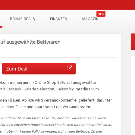
BONUS-DEALS
FINANZEN
MAGAZIN
uf ausgewählte Bettwaren
Zum Deal
bekommt man nur im Online Shop 20% auf ausgewählte
 billerbeck, Galeria Selection, Saison by Paradies uvm.
in den Filialen. Ab 49€ wird versandkostenfrei geliefert, darunter
g in einer Filiale und spart somit die Versandkosten.
auf dieser Seite ein Produkt kaufst, erhalten wir oftmals eine kleine
 Für dich entstehen dabei keinerlei Mehrkosten und dir bleibt frei wo du
onen haben in keinem Fall Auswirkung auf unsere Beiträge. Zu den