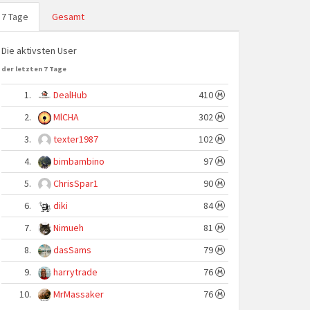
7 Tage
Gesamt
Die aktivsten User
der letzten 7 Tage
1.
DealHub
410
2.
MlCHA
302
3.
texter1987
102
4.
bimbambino
97
5.
ChrisSpar1
90
6.
diki
84
7.
Nimueh
81
8.
dasSams
79
9.
harrytrade
76
10.
MrMassaker
76