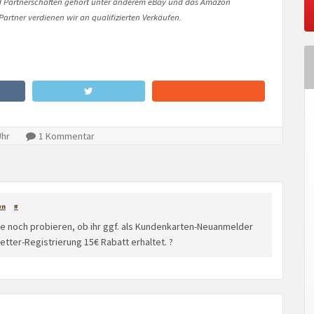
Partnerschaften gehört unter anderem eBay und das Amazon
artner verdienen wir an qualifizierten Verkäufen.
Uhr
1 Kommentar
en
#
sse noch probieren, ob ihr ggf. als Kundenkarten-Neuanmelder
tter-Registrierung 15€ Rabatt erhaltet. ?