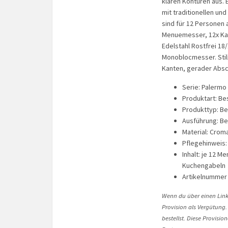
klaren Konturen aus. 
mit traditionellen un
sind für 12 Personen 
Menuemesser, 12x Kaf
Edelstahl Rostfrei 18
Monoblocmesser. Stili
Kanten, gerader Absc
Serie: Palermo
Produktart: B
Produkttyp: Be
Ausführung: Bes
Material: Crom
Pflegehinweis
Inhalt: je 12 M
Kuchengabeln
Artikelnummer
Wenn du über einen Link 
Provision als Vergütung.
bestellst. Diese Provisi