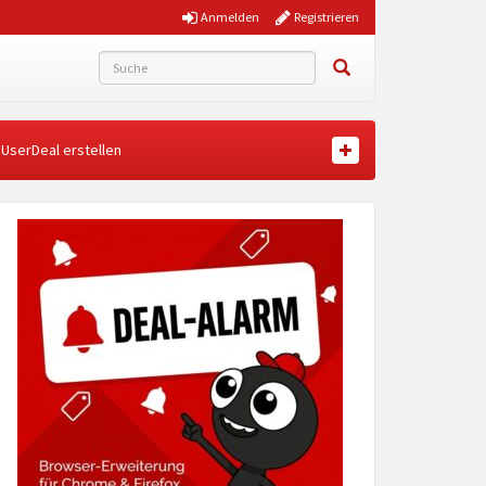
Anmelden
Registrieren
UserDeal erstellen