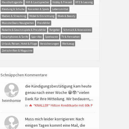
Haushaltsgeräte
Hifi & Lautsprecher
Hobby & Freizeit
KFZ & Leasing
Kleidung & Schuhe
Konsolen & Spiele
Lebensmittel
Medien & Streaming
Möbel & Einrichtung
Mode & Beauty
MonsterDealz Neuigkeiten
Preisfehler
Rabatte & Gewinnspiele & Preisfehler
Ratgeber
Schmuck & Accessoires
Smartphones & Tarife
Spar-Abo
Spielwaren
TV & Fernsehen
Urlaub, Reisen, Hotel & Flüge
Versicherungen
Werkzeug
Zeitschriften & Magazine
Schnäppchen Kommentare
die Kündigungsbestätigung kam heute
genau nach einer Woche 😁🤓:“vielen
Dank für Ihre Mitteilung. Wir bedauern,...
heimhomie
in
🔥 *KNALLER* Hilton Kreditkarte mit 60k P
Muss mich leider korrigieren: Nach
einigen Tagen kommt eine Mail, die