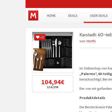
HOME
DEALS
USER DEALS
Karstadt: 60-te
+3
von:
Matthi
im Onlineshop von Ka
„Palermo“, 60-teilig
berücksichtigt. Bei ei
104,94€
114,99€
Der von mir gefundene
Produktdetails
Die Besteckserie Pale