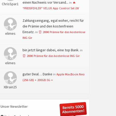
einen Nachweis vor Versand...
in
🔥
ChrisSpar1
*PREISFEHLER* VELUX App Control Set (W
Zahlungseingang, egal woher, reicht für
die Prämie und den kostenfreien
Einsatz.
in
⏰ 200€ Prämie für das kostenlose
elimes
ING Gir
bin jetzt länger dabei, eine top Bank.
in
⏰ 200€ Prämie für das kostenlose ING Gir
elimes
guter Deal… Danke
in
Apple MacBook Neo
(256 GB) + 200GB 5G +
XBrain25
Unser Newsletter