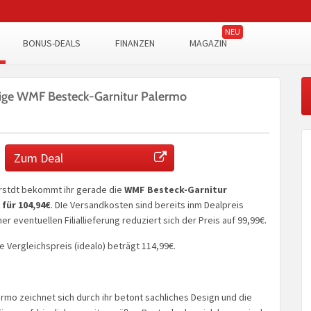
BONUS-DEALS
FINANZEN
MAGAZIN
ilige WMF Besteck-Garnitur Palermo
Zum Deal
rstdt bekommt ihr gerade die
WMF Besteck-Garnitur
 für 104,94€
. DIe Versandkosten sind bereits inm Dealpreis
ner eventuellen Filiallieferung reduziert sich der Preis auf 99,99€.
 Vergleichspreis (idealo) beträgt 114,99€.
rmo zeichnet sich durch ihr betont sachliches Design und die