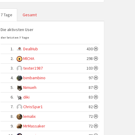
7 Tage
Gesamt
Die aktivsten User
der letzten 7 Tage
1.
DealHub
430
2.
MlCHA
298
3.
texter1987
103
4.
bimbambino
97
5.
Nimueh
87
6.
diki
83
7.
ChrisSpar1
82
8.
lemalix
72
9.
MrMassaker
72