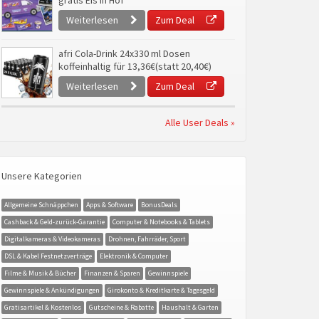
gratis Eis in Hof
Weiterlesen
Zum Deal
afri Cola-Drink 24x330 ml Dosen
koffeinhaltig für 13,36€(statt 20,40€)
Weiterlesen
Zum Deal
Alle User Deals »
Unsere Kategorien
Allgemeine Schnäppchen
Apps & Software
BonusDeals
Cashback & Geld-zurück-Garantie
Computer & Notebooks & Tablets
Digitalkameras & Videokameras
Drohnen, Fahrräder, Sport
DSL & Kabel Festnetzverträge
Elektronik & Computer
Filme & Musik & Bücher
Finanzen & Sparen
Gewinnspiele
Gewinnspiele & Ankündigungen
Girokonto & Kreditkarte & Tagesgeld
Gratisartikel & Kostenlos
Gutscheine & Rabatte
Haushalt & Garten