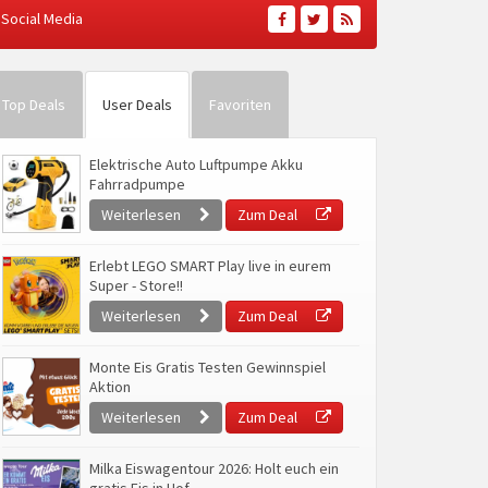
Social Media
Top Deals
User Deals
Favoriten
Elektrische Auto Luftpumpe Akku
Fahrradpumpe
Weiterlesen
Zum Deal
Erlebt LEGO SMART Play live in eurem
Super - Store!!
Weiterlesen
Zum Deal
Monte Eis Gratis Testen Gewinnspiel
Aktion
Weiterlesen
Zum Deal
Milka Eiswagentour 2026: Holt euch ein