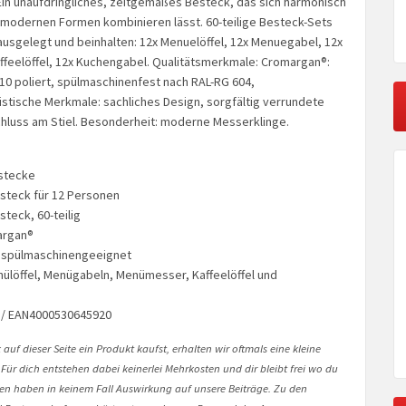
Ein unaufdringliches, zeitgemäßes Besteck, das sich harmonisch
d modernen Formen kombinieren lässt. 60-teilige Besteck-Sets
ausgelegt und beinhalten: 12x Menuelöffel, 12x Menuegabel, 12x
feelöffel, 12x Kuchengabel. Qualitätsmerkmale: Cromargan®:
/10 poliert, spülmaschinenfest nach RAL-RG 604,
stische Merkmale: sachliches Design, sorgfältig verrundete
hluss am Stiel. Besonderheit: moderne Messerklinge.
estecke
steck für 12 Personen
teck, 60-teilig
argan®
: spülmaschinengeeignet
enülöffel, Menügabeln, Menümesser, Kaffeelöffel und
 / EAN4000530645920
auf dieser Seite ein Produkt kaufst, erhalten wir oftmals eine kleine
 Für dich entstehen dabei keinerlei Mehrkosten und dir bleibt frei wo du
onen haben in keinem Fall Auswirkung auf unsere Beiträge. Zu den