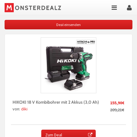
Deal einsenden
HIKOKI 18 V Kombibohrer mit 2 Akkus (3,0 Ah)
155,90€
von:
diki
209,21€
Zum Deal