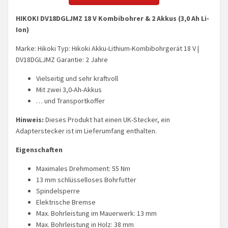
HIKOKI DV18DGLJMZ 18 V Kombibohrer & 2 Akkus (3,0 Ah Li-
Ion)
Marke: Hikoki Typ: Hikoki Akku-Lithium-Kombibohrgerät 18 V |
DV18DGLJMZ Garantie: 2 Jahre
Vielseitig und sehr kraftvoll
Mit zwei 3,0-Ah-Akkus
… und Transportkoffer
Hinweis:
Dieses Produkt hat einen UK-Stecker, ein
Adapterstecker ist im Lieferumfang enthalten.
Eigenschaften
Maximales Drehmoment: 55 Nm
13 mm schlüsselloses Bohrfutter
Spindelsperre
Elektrische Bremse
Max. Bohrleistung im Mauerwerk: 13 mm
Max. Bohrleistung in Holz: 38 mm