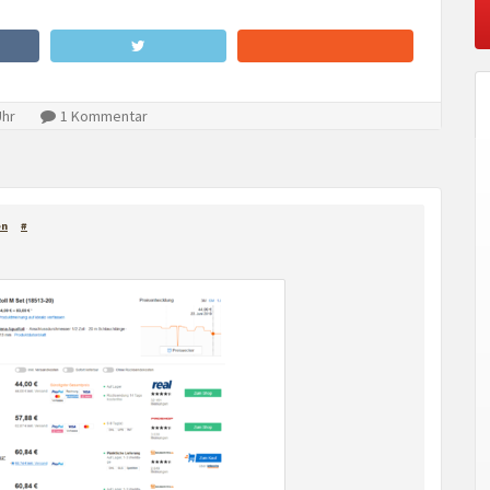
Uhr
1 Kommentar
en
#