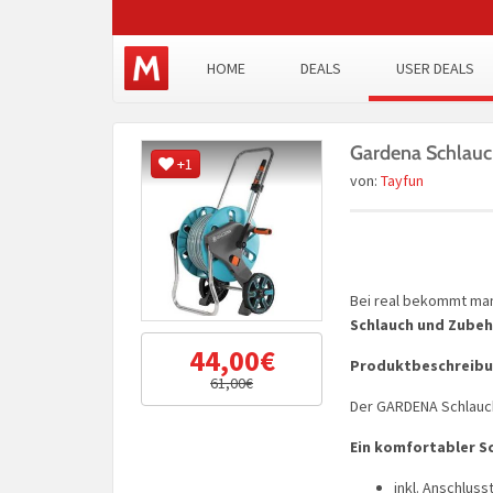
HOME
DEALS
USER DEALS
Gardena Schlau
+1
von:
Tayfun
Bei real bekommt ma
Schlauch und Zube
44,00€
Produktbeschreibu
61,00€
Der GARDENA Schlauch
Ein komfortabler S
inkl. Anschlus