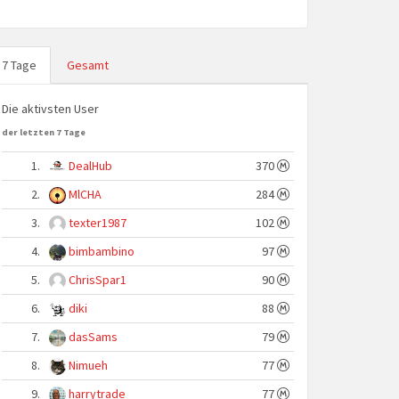
7 Tage
Gesamt
Die aktivsten User
der letzten 7 Tage
1.
DealHub
370
2.
MlCHA
284
3.
texter1987
102
4.
bimbambino
97
5.
ChrisSpar1
90
6.
diki
88
7.
dasSams
79
8.
Nimueh
77
9.
harrytrade
77