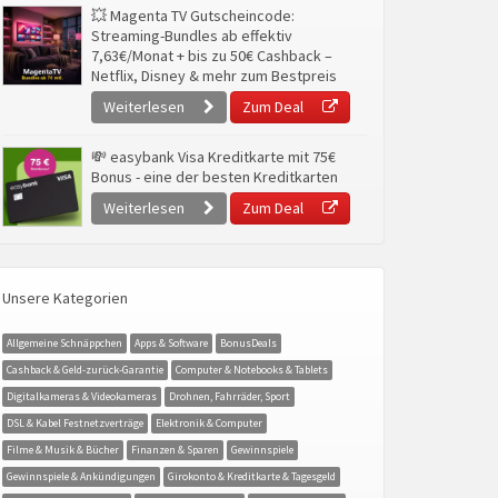
💥 Magenta TV Gutscheincode:
Streaming-Bundles ab effektiv
7,63€/Monat + bis zu 50€ Cashback –
Netflix, Disney & mehr zum Bestpreis
Weiterlesen
Zum Deal
💸 easybank Visa Kreditkarte mit 75€
Bonus - eine der besten Kreditkarten
Weiterlesen
Zum Deal
Unsere Kategorien
Allgemeine Schnäppchen
Apps & Software
BonusDeals
Cashback & Geld-zurück-Garantie
Computer & Notebooks & Tablets
Digitalkameras & Videokameras
Drohnen, Fahrräder, Sport
DSL & Kabel Festnetzverträge
Elektronik & Computer
Filme & Musik & Bücher
Finanzen & Sparen
Gewinnspiele
Gewinnspiele & Ankündigungen
Girokonto & Kreditkarte & Tagesgeld