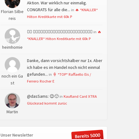
Aktion. War wirklich nur einmalig.
CONGRATS für alle die...
in
🔥 *KNALLER*
Florian Silbe
Hilton Kreditkarte mit 60k P
reis
👍🏻 👍🏻👍🏻👍🏻👍🏻👍🏻👍🏻👍🏻👍🏻👍🏻👍🏻👍🏻👍🏻
in
🔥
*KNALLER* Hilton Kreditkarte mit 60k P
heimhomie
Danke, dann vorsichtshalber nur 1x. Aber
ich habe es im Handel noch nicht einmal
gefunden...
in
🍦 *TOP* Raffaello Eis /
noch ein Ga
Ferrero Rocher E
st
@dasSams: 😉🙂
in
Kaufland Card XTRA
Glücksrad kommt zurüc
Martin
Unser Newsletter