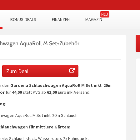
BONUS-DEALS
FINANZEN
MAGAZIN
chwagen AquaRoll M Set+Zubehör
Zum Deal
n den
Gardena Schlauchwagen AquaRoll M Set inkl. 20m
hör
für
44,00
statt PVG ab
61,00
Euro inkl.Versand.
ng:
wagen AquaRoll M Set inkl. 20m Schlauch
chlauchwagen für mittlere Gärten:
steile: Schlauchstück, Wasserstop, 2x Hahnstück,