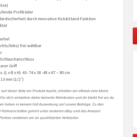
itze)
aufende Profilräder
ardsicherheit durch innovative Kick&Stand-Funktion
ität
urbel
chts/links) frei wählbar
p
 Schlauchanschluss
arer Griff
 (L x B x H): 43- 74 x 38 -48 x 67 – 90 cm
 13 mm (1/2″)
auf dieser Seite ein Produkt kaufst, erhalten wir oftmals eine kleine
 Für dich entstehen dabei keinerlei Mehrkosten und dir bleibt frei wo du
onen haben in keinem Fall Auswirkung auf unsere Beiträge. Zu den
Partnerschaften gehört unter anderem eBay und das Amazon
artner verdienen wir an qualifizierten Verkäufen.