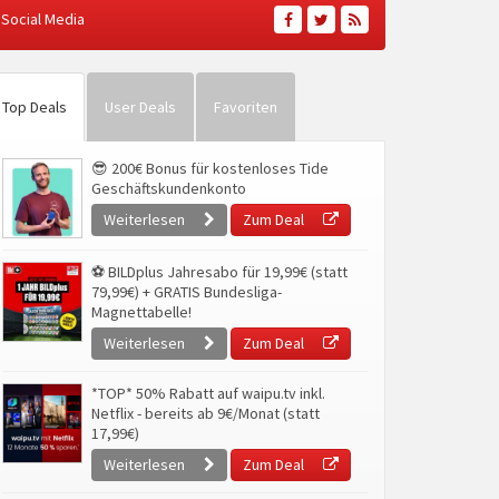
Social Media
Top Deals
User Deals
Favoriten
😎 200€ Bonus für kostenloses Tide
Geschäftskundenkonto
Weiterlesen
Zum Deal
⚽ BILDplus Jahresabo für 19,99€ (statt
79,99€) + GRATIS Bundesliga-
Magnettabelle!
Weiterlesen
Zum Deal
*TOP* 50% Rabatt auf waipu.tv inkl.
Netflix - bereits ab 9€/Monat (statt
17,99€)
Weiterlesen
Zum Deal