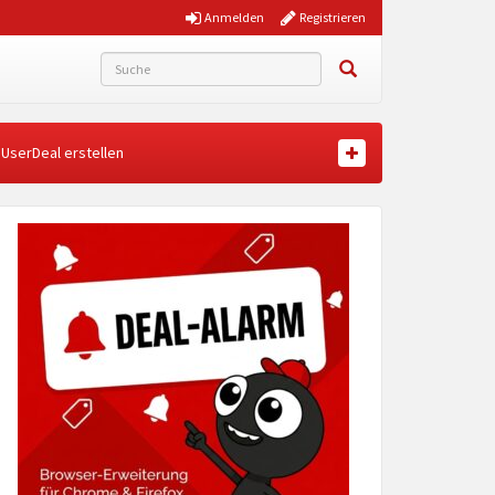
Anmelden
Registrieren
UserDeal erstellen