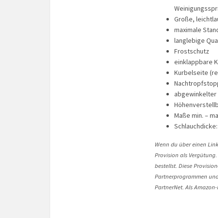
Weinigungsspr
Große, leichtl
maximale Stand
langlebige Qual
Frostschutz
einklappbare K
Kurbelseite (re
Nachtropfstop
abgewinkelter
Höhenverstellb
Maße min. – max.
Schlauchdicke:
Wenn du über einen Link 
Provision als Vergütung.
bestellst. Diese Provisi
Partnerprogrammen und 
PartnerNet. Als Amazon-P