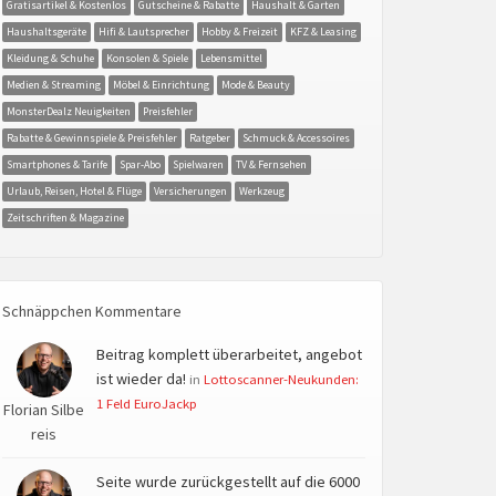
Gratisartikel & Kostenlos
Gutscheine & Rabatte
Haushalt & Garten
Haushaltsgeräte
Hifi & Lautsprecher
Hobby & Freizeit
KFZ & Leasing
Kleidung & Schuhe
Konsolen & Spiele
Lebensmittel
Medien & Streaming
Möbel & Einrichtung
Mode & Beauty
MonsterDealz Neuigkeiten
Preisfehler
Rabatte & Gewinnspiele & Preisfehler
Ratgeber
Schmuck & Accessoires
Smartphones & Tarife
Spar-Abo
Spielwaren
TV & Fernsehen
Urlaub, Reisen, Hotel & Flüge
Versicherungen
Werkzeug
Zeitschriften & Magazine
Schnäppchen Kommentare
Beitrag komplett überarbeitet, angebot
ist wieder da!
in
Lottoscanner-Neukunden:
1 Feld EuroJackp
Florian Silbe
reis
Seite wurde zurückgestellt auf die 6000