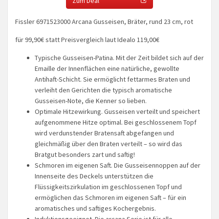
Zum Deal
Fissler 6971523000 Arcana Gusseisen, Bräter, rund 23 cm, rot
für 99,90€ statt Preisvergleich laut Idealo 119,00€
Typische Gusseisen-Patina. Mit der Zeit bildet sich auf der
Emaille der Innenflächen eine natürliche, gewollte
Antihaft-Schicht. Sie ermöglicht fettarmes Braten und
verleiht den Gerichten die typisch aromatische
Gusseisen-Note, die Kenner so lieben.
Optimale Hitzewirkung. Gusseisen verteilt und speichert
aufgenommene Hitze optimal. Bei geschlossenem Topf
wird verdunstender Bratensaft abgefangen und
gleichmäßig über den Braten verteilt – so wird das
Bratgut besonders zart und saftig!
Schmoren im eigenen Saft. Die Gusseisennoppen auf der
Innenseite des Deckels unterstützen die
Flüssigkeitszirkulation im geschlossenen Topf und
ermöglichen das Schmoren im eigenen Saft – für ein
aromatisches und saftiges Kochergebnis.
Induktionsgeeignet. Die arcana Serie ist für alle