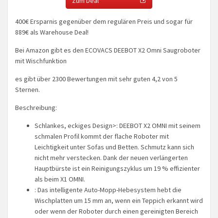
Zum Deal
400€ Ersparnis gegenüber dem regulären Preis und sogar für
889€ als Warehouse Deal!
Bei Amazon gibt es den ECOVACS DEEBOT X2 Omni Saugroboter
mit Wischfunktion
es gibt über 2300 Bewertungen mit sehr guten 4,2 von 5
Sternen.
Beschreibung:
Schlankes, eckiges Design>: DEEBOT X2 OMNI mit seinem
schmalen Profil kommt der flache Roboter mit
Leichtigkeit unter Sofas und Betten. Schmutz kann sich
nicht mehr verstecken. Dank der neuen verlängerten
Hauptbürste ist ein Reinigungszyklus um 19 % effizienter
als beim X1 OMNI.
: Das intelligente Auto-Mopp-Hebesystem hebt die
Wischplatten um 15 mm an, wenn ein Teppich erkannt wird
oder wenn der Roboter durch einen gereinigten Bereich