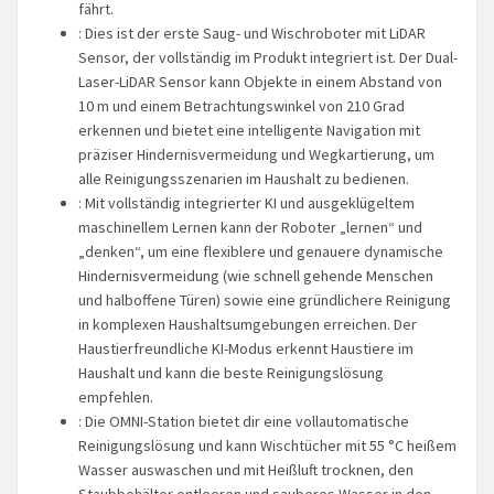
fährt.​
: Dies ist der erste Saug- und Wischroboter mit LiDAR
Sensor, der vollständig im Produkt integriert ist. Der Dual-
Laser-LiDAR Sensor kann Objekte in einem Abstand von
10 m und einem Betrachtungswinkel von 210 Grad
erkennen und bietet eine intelligente Navigation mit
präziser Hindernisvermeidung und Wegkartierung, um
alle Reinigungsszenarien im Haushalt zu bedienen.
: Mit vollständig integrierter KI und ausgeklügeltem
maschinellem Lernen kann der Roboter „lernen“ und
„denken“, um eine flexiblere und genauere dynamische
Hindernisvermeidung (wie schnell gehende Menschen
und halboffene Türen) sowie eine gründlichere Reinigung
in komplexen Haushaltsumgebungen erreichen. Der
Haustierfreundliche KI-Modus erkennt Haustiere im
Haushalt und kann die beste Reinigungslösung
empfehlen.
: Die OMNI-Station bietet dir eine vollautomatische
Reinigungslösung und kann Wischtücher mit 55 °C heißem
Wasser auswaschen und mit Heißluft trocknen, den
Staubbehälter entleeren und sauberes Wasser in den