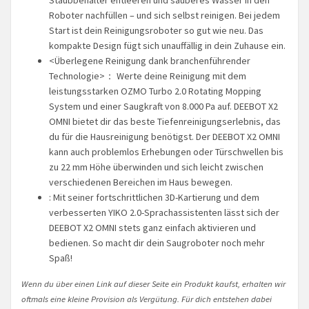
Roboter nachfüllen – und sich selbst reinigen. Bei jedem
Start ist dein Reinigungsroboter so gut wie neu. Das
kompakte Design fügt sich unauffällig in dein Zuhause ein.
<Überlegene Reinigung dank branchenführender
Technologie>： Werte deine Reinigung mit dem
leistungsstarken OZMO Turbo 2.0 Rotating Mopping
System und einer Saugkraft von 8.000 Pa auf. DEEBOT X2
OMNI bietet dir das beste Tiefenreinigungserlebnis, das
du für die Hausreinigung benötigst. Der DEEBOT X2 OMNI
kann auch problemlos Erhebungen oder Türschwellen bis
zu 22 mm Höhe überwinden und sich leicht zwischen
verschiedenen Bereichen im Haus bewegen.
: Mit seiner fortschrittlichen 3D-Kartierung und dem
verbesserten YIKO 2.0-Sprachassistenten lässt sich der
DEEBOT X2 OMNI stets ganz einfach aktivieren und
bedienen. So macht dir dein Saugroboter noch mehr
Spaß!
Wenn du über einen Link auf dieser Seite ein Produkt kaufst, erhalten wir
oftmals eine kleine Provision als Vergütung. Für dich entstehen dabei