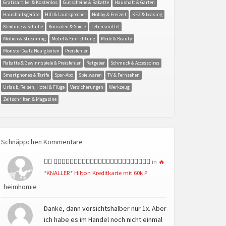
Gratisartikel & Kostenlos
Gutscheine & Rabatte
Haushalt & Garten
Haushaltsgeräte
Hifi & Lautsprecher
Hobby & Freizeit
KFZ & Leasing
Kleidung & Schuhe
Konsolen & Spiele
Lebensmittel
Medien & Streaming
Möbel & Einrichtung
Mode & Beauty
MonsterDealz Neuigkeiten
Preisfehler
Rabatte & Gewinnspiele & Preisfehler
Ratgeber
Schmuck & Accessoires
Smartphones & Tarife
Spar-Abo
Spielwaren
TV & Fernsehen
Urlaub, Reisen, Hotel & Flüge
Versicherungen
Werkzeug
Zeitschriften & Magazine
Schnäppchen Kommentare
👍🏻 👍🏻👍🏻👍🏻👍🏻👍🏻👍🏻👍🏻👍🏻👍🏻👍🏻👍🏻👍🏻
in
🔥
*KNALLER* Hilton Kreditkarte mit 60k P
heimhomie
Danke, dann vorsichtshalber nur 1x. Aber
ich habe es im Handel noch nicht einmal