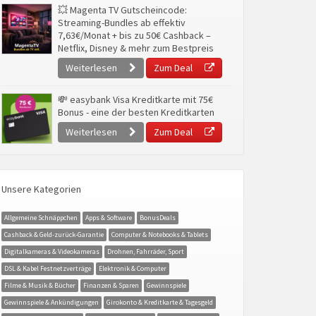
💥 Magenta TV Gutscheincode:
Streaming-Bundles ab effektiv
7,63€/Monat + bis zu 50€ Cashback –
Netflix, Disney & mehr zum Bestpreis
Weiterlesen
Zum Deal
💸 easybank Visa Kreditkarte mit 75€
Bonus - eine der besten Kreditkarten
Weiterlesen
Zum Deal
Unsere Kategorien
Allgemeine Schnäppchen
Apps & Software
BonusDeals
Cashback & Geld-zurück-Garantie
Computer & Notebooks & Tablets
Digitalkameras & Videokameras
Drohnen, Fahrräder, Sport
DSL & Kabel Festnetzverträge
Elektronik & Computer
Filme & Musik & Bücher
Finanzen & Sparen
Gewinnspiele
Gewinnspiele & Ankündigungen
Girokonto & Kreditkarte & Tagesgeld