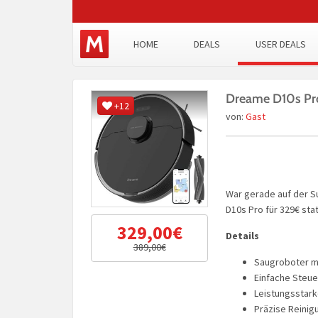
HOME
DEALS
USER DEALS
Dreame D10s Pro
+12
von:
Gast
War gerade auf der S
D10s Pro für 329€ sta
329,00€
Details
389,00€
Saugroboter mi
Einfache Steue
Leistungsstark
Präzise Reinig