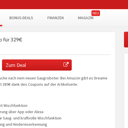
BONUS-DEALS
FINANZEN
MAGAZIN
 für 329€
Zum Deal
uche nach nem neuen Saugroboter. Bei Amazon gibt es Dreame
tt 389€ dank des Coupons auf der Artikelseite.
t Wischfunktion
rung über App oder Alexa
e Saug- und kraftvolle Wischfunktion
ung und Hinderniserkennung