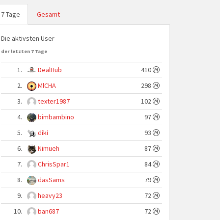
7 Tage
Gesamt
Die aktivsten User
der letzten 7 Tage
1.
DealHub
410
2.
MlCHA
298
3.
texter1987
102
4.
bimbambino
97
5.
diki
93
6.
Nimueh
87
7.
ChrisSpar1
84
8.
dasSams
79
9.
heavy23
72
10.
ban687
72