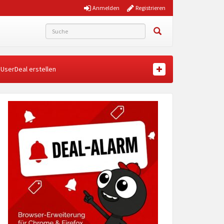
Anmelden
Registrieren
UserDeal erstellen