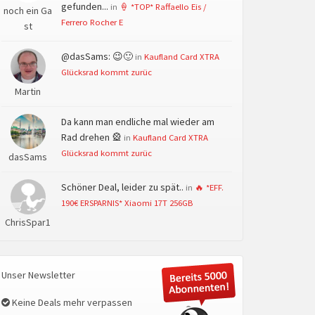
gefunden...
in
🍦 *TOP* Raffaello Eis /
noch ein Ga
Ferrero Rocher E
st
@dasSams: 😉🙂
in
Kaufland Card XTRA
Glücksrad kommt zurüc
Martin
Da kann man endliche mal wieder am
Rad drehen 🎡
in
Kaufland Card XTRA
Glücksrad kommt zurüc
dasSams
Schöner Deal, leider zu spät..
in
🔥 *EFF.
190€ ERSPARNIS* Xiaomi 17T 256GB
ChrisSpar1
Unser Newsletter
Keine Deals mehr verpassen