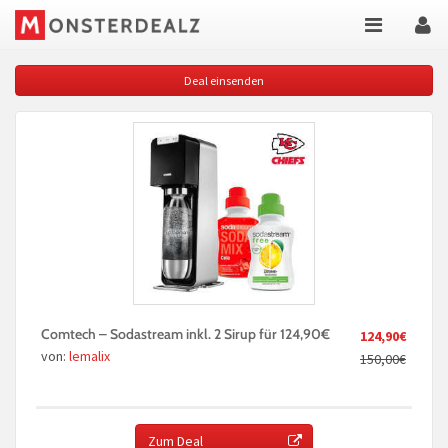
Deal einsenden
Comtech – Sodastream inkl. 2 Sirup für 124,90€
124,90€
von:
lemalix
150,00€
Zum Deal