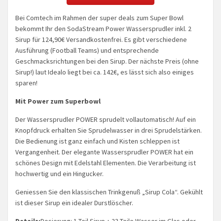
Bei Comtech im Rahmen der super deals zum Super Bowl
bekommt Ihr den SodaStream Power Wassersprudler inkl. 2
Sirup für 124,90€ Versandkostenfrei. Es gibt verschiedene
Ausführung (Football Teams) und entsprechende
Geschmacksrichtungen bei den Sirup. Der nächste Preis (ohne
Sirup!) laut Idealo liegt bei ca. 142€, es lässt sich also einiges
sparen!
Mit Power zum Superbowl
Der Wassersprudler POWER sprudelt vollautomatisch! Auf ein
Knopfdruck erhalten Sie Sprudelwasser in drei Sprudelstärken.
Die Bedienung ist ganz einfach und Kisten schleppen ist
Vergangenheit. Der elegante Wassersprudler POWER hat ein
schönes Design mit Edelstahl Elementen. Die Verarbeitung ist
hochwertig und ein Hingucker.
Geniessen Sie den klassischen Trinkgenuß „Sirup Cola“. Gekühlt
ist dieser Sirup ein idealer Durstlöscher.
Details:
Dosierung: 1 Teil Sirup + 23 Teile Wasser im Glas oder