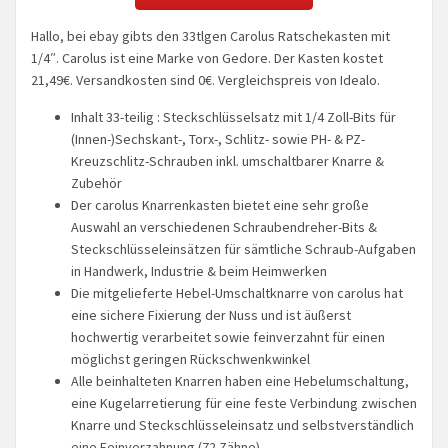
Hallo, bei ebay gibts den 33tlgen Carolus Ratschekasten mit
1/4″. Carolus ist eine Marke von Gedore. Der Kasten kostet
21,49€. Versandkosten sind 0€. Vergleichspreis von Idealo.
Inhalt 33-teilig : Steckschlüsselsatz mit 1/4 Zoll-Bits für
(Innen-)Sechskant-, Torx-, Schlitz- sowie PH- & PZ-
Kreuzschlitz-Schrauben inkl. umschaltbarer Knarre &
Zubehör
Der carolus Knarrenkasten bietet eine sehr große
Auswahl an verschiedenen Schraubendreher-Bits &
Steckschlüsseleinsätzen für sämtliche Schraub-Aufgaben
in Handwerk, Industrie & beim Heimwerken
Die mitgelieferte Hebel-Umschaltknarre von carolus hat
eine sichere Fixierung der Nuss und ist äußerst
hochwertig verarbeitet sowie feinverzahnt für einen
möglichst geringen Rückschwenkwinkel
Alle beinhalteten Knarren haben eine Hebelumschaltung,
eine Kugelarretierung für eine feste Verbindung zwischen
Knarre und Steckschlüsseleinsatz und selbstverständlich
eine Feinverzahnung (72 Zähne)