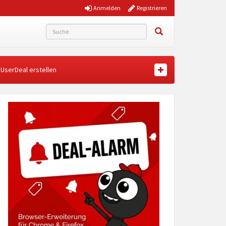
Anmelden
Registrieren
UserDeal erstellen