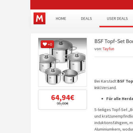
HOME
DEALS
USER DEALS
BSF Topf-Set Bor
+0
von:
Tayfun
Bei Karstadt
BSF Top
i
nkl.Versand.
64,94€
Für alle Herd
95,00€
5-teiliges Topf-Set „
und kratzunempfindli
induktionsfähigem, m
Aluminiumkern, wodur