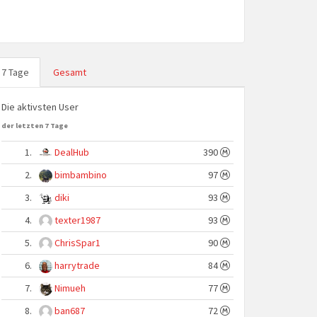
7 Tage
Gesamt
Die aktivsten User
der letzten 7 Tage
1.
DealHub
390
2.
bimbambino
97
3.
diki
93
4.
texter1987
93
5.
ChrisSpar1
90
6.
harrytrade
84
7.
Nimueh
77
8.
ban687
72