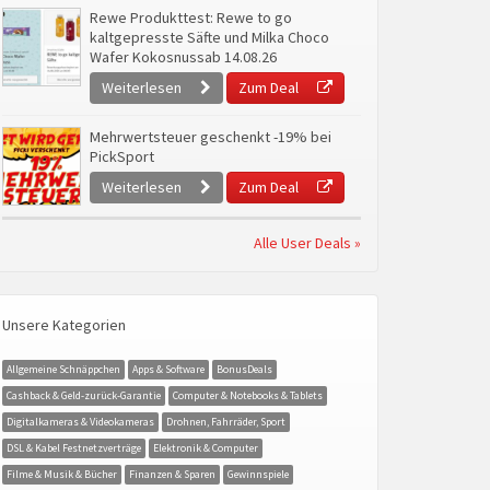
Rewe Produkttest: Rewe to go
kaltgepresste Säfte und Milka Choco
Wafer Kokosnussab 14.08.26
Weiterlesen
Zum Deal
Mehrwertsteuer geschenkt -19% bei
PickSport
Weiterlesen
Zum Deal
Alle User Deals »
Unsere Kategorien
Allgemeine Schnäppchen
Apps & Software
BonusDeals
Cashback & Geld-zurück-Garantie
Computer & Notebooks & Tablets
Digitalkameras & Videokameras
Drohnen, Fahrräder, Sport
DSL & Kabel Festnetzverträge
Elektronik & Computer
Filme & Musik & Bücher
Finanzen & Sparen
Gewinnspiele