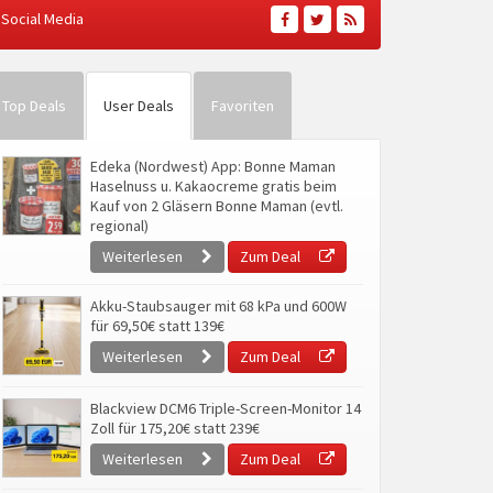
Social Media
Top Deals
User Deals
Favoriten
Edeka (Nordwest) App: Bonne Maman
Haselnuss u. Kakaocreme gratis beim
Kauf von 2 Gläsern Bonne Maman (evtl.
regional)
Weiterlesen
Zum Deal
Akku-Staubsauger mit 68 kPa und 600W
für 69,50€ statt 139€
Weiterlesen
Zum Deal
Blackview DCM6 Triple-Screen-Monitor 14
Zoll für 175,20€ statt 239€
Weiterlesen
Zum Deal