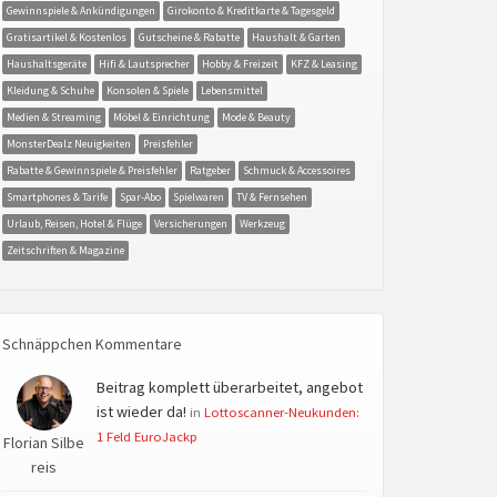
Gewinnspiele & Ankündigungen
Girokonto & Kreditkarte & Tagesgeld
Gratisartikel & Kostenlos
Gutscheine & Rabatte
Haushalt & Garten
Haushaltsgeräte
Hifi & Lautsprecher
Hobby & Freizeit
KFZ & Leasing
Kleidung & Schuhe
Konsolen & Spiele
Lebensmittel
Medien & Streaming
Möbel & Einrichtung
Mode & Beauty
MonsterDealz Neuigkeiten
Preisfehler
Rabatte & Gewinnspiele & Preisfehler
Ratgeber
Schmuck & Accessoires
Smartphones & Tarife
Spar-Abo
Spielwaren
TV & Fernsehen
Urlaub, Reisen, Hotel & Flüge
Versicherungen
Werkzeug
Zeitschriften & Magazine
Schnäppchen Kommentare
Beitrag komplett überarbeitet, angebot
ist wieder da!
in
Lottoscanner-Neukunden:
1 Feld EuroJackp
Florian Silbe
reis