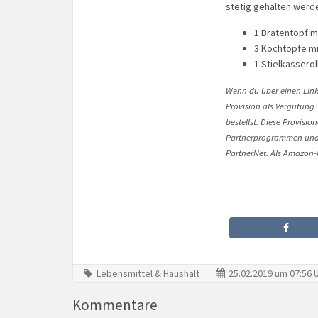
stetig gehalten werd
1 Bratentopf mi
3 Kochtöpfe mit 
1 Stielkasserol
Wenn du über einen Link 
Provision als Vergütung.
bestellst. Diese Provisi
Partnerprogrammen und 
PartnerNet. Als Amazon-P
Lebensmittel & Haushalt
25.02.2019 um 07:56 
Kommentare