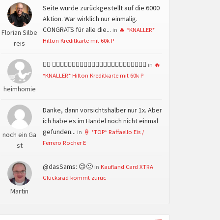
Seite wurde zurückgestellt auf die 6000
Aktion. War wirklich nur einmalig.
CONGRATS für alle die...
in
🔥 *KNALLER*
Florian Silbe
Hilton Kreditkarte mit 60k P
reis
👍🏻 👍🏻👍🏻👍🏻👍🏻👍🏻👍🏻👍🏻👍🏻👍🏻👍🏻👍🏻👍🏻
in
🔥
*KNALLER* Hilton Kreditkarte mit 60k P
heimhomie
Danke, dann vorsichtshalber nur 1x. Aber
ich habe es im Handel noch nicht einmal
gefunden...
in
🍦 *TOP* Raffaello Eis /
noch ein Ga
Ferrero Rocher E
st
@dasSams: 😉🙂
in
Kaufland Card XTRA
Glücksrad kommt zurüc
Martin