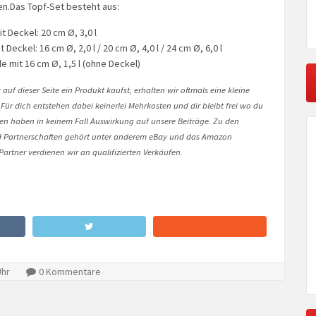
en.Das Topf-Set besteht aus:
t Deckel: 20 cm Ø, 3,0 l
Deckel: 16 cm Ø, 2,0 l / 20 cm Ø, 4,0 l / 24 cm Ø, 6,0 l
le mit 16 cm Ø, 1,5 l (ohne Deckel)
auf dieser Seite ein Produkt kaufst, erhalten wir oftmals eine kleine
 Für dich entstehen dabei keinerlei Mehrkosten und dir bleibt frei wo du
onen haben in keinem Fall Auswirkung auf unsere Beiträge. Zu den
Partnerschaften gehört unter anderem eBay und das Amazon
artner verdienen wir an qualifizierten Verkäufen.
Uhr
0 Kommentare