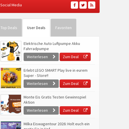
Social Media
Top Deals
User Deals
Favoriten
Elektrische Auto Luftpumpe Akku
Fahrradpumpe
Weiterlesen
Zum Deal
Erlebt LEGO SMART Play live in eurem
Super - Store!!
Weiterlesen
Zum Deal
Monte Eis Gratis Testen Gewinnspiel
Aktion
Weiterlesen
Zum Deal
Milka Eiswagentour 2026: Holt euch ein