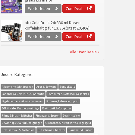
gratis Eis in Hof
Weiterlesen
Zum Deal
afri Cola-Drink 24x330 ml Dosen
koffeinhaltig für 13,36€(statt 20,40€)
Weiterlesen
Zum Deal
Alle User Deals »
Unsere Kategorien
Allgemeine Schnäppchen
Apps & Software
BonusDeals
Cashback & Geld-zurück-Garantie
Computer & Notebooks & Tablets
Digitalkameras & Videokameras
Drohnen, Fahrräder, Sport
DSL & Kabel Festnetzverträge
Elektronik & Computer
Filme & Musik & Bücher
Finanzen & Sparen
Gewinnspiele
Gewinnspiele & Ankündigungen
Girokonto & Kreditkarte & Tagesgeld
Gratisartikel & Kostenlos
Gutscheine & Rabatte
Haushalt & Garten