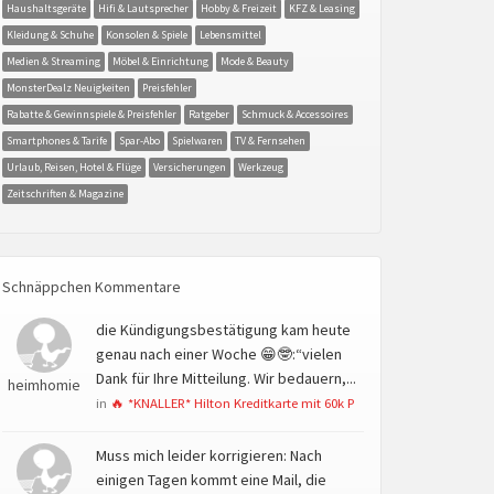
Haushaltsgeräte
Hifi & Lautsprecher
Hobby & Freizeit
KFZ & Leasing
Kleidung & Schuhe
Konsolen & Spiele
Lebensmittel
Medien & Streaming
Möbel & Einrichtung
Mode & Beauty
MonsterDealz Neuigkeiten
Preisfehler
Rabatte & Gewinnspiele & Preisfehler
Ratgeber
Schmuck & Accessoires
Smartphones & Tarife
Spar-Abo
Spielwaren
TV & Fernsehen
Urlaub, Reisen, Hotel & Flüge
Versicherungen
Werkzeug
Zeitschriften & Magazine
Schnäppchen Kommentare
die Kündigungsbestätigung kam heute
genau nach einer Woche 😁🤓:“vielen
Dank für Ihre Mitteilung. Wir bedauern,...
heimhomie
in
🔥 *KNALLER* Hilton Kreditkarte mit 60k P
Muss mich leider korrigieren: Nach
einigen Tagen kommt eine Mail, die