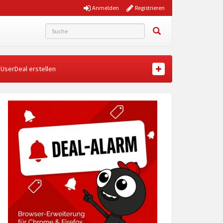
Anmelden
Registrieren
UserDeal erstellen