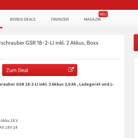
BONUS-DEALS
FINANZEN
MAGAZIN
chrauber GSR 18-2-LI inkl. 2 Akkus, Boxx
Zum Deal
auber GSR 18-2-LI inkl. 2 Akkus 2,0 Ah , Ladegerät und L-
n Akku 18 V
AA 18V-24