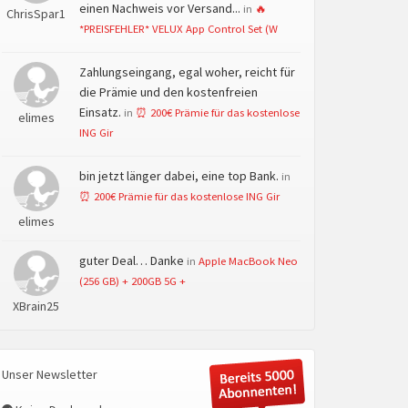
einen Nachweis vor Versand...
in
🔥
ChrisSpar1
*PREISFEHLER* VELUX App Control Set (W
Zahlungseingang, egal woher, reicht für
die Prämie und den kostenfreien
Einsatz.
in
⏰ 200€ Prämie für das kostenlose
elimes
ING Gir
bin jetzt länger dabei, eine top Bank.
in
⏰ 200€ Prämie für das kostenlose ING Gir
elimes
guter Deal… Danke
in
Apple MacBook Neo
(256 GB) + 200GB 5G +
XBrain25
Unser Newsletter