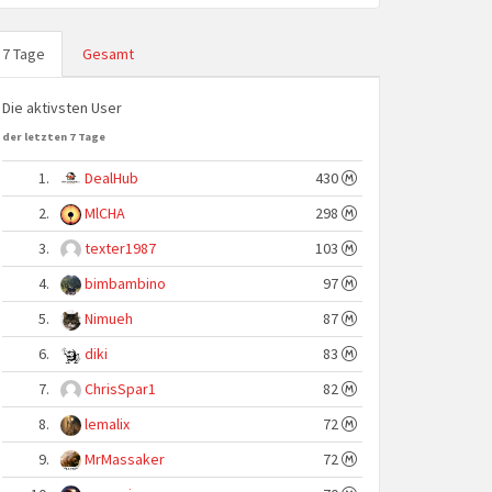
7 Tage
Gesamt
Die aktivsten User
der letzten 7 Tage
1.
DealHub
430
2.
MlCHA
298
3.
texter1987
103
4.
bimbambino
97
5.
Nimueh
87
6.
diki
83
7.
ChrisSpar1
82
8.
lemalix
72
9.
MrMassaker
72