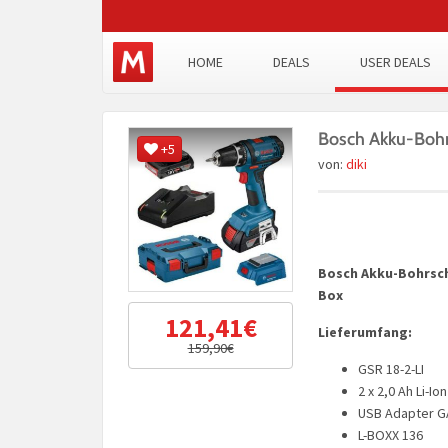
HOME
DEALS
USER DEALS
Bosch Akku-Bohrs
+5
von:
diki
Bosch Akku-Bohrschr
Box
121,41€
Lieferumfang:
159,90€
GSR 18-2-LI
2 x 2,0 Ah Li-Io
USB Adapter G
L-BOXX 136