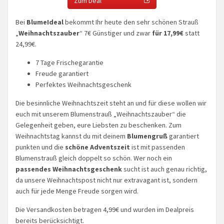
Zum Deal
Bei
BlumeIdeal
bekommt Ihr heute den sehr schönen Strauß
„
Weihnachtszauber
“ 7€ Günstiger und zwar
für 17,99€
statt
24,99€.
7 Tage Frischegarantie
Freude garantiert
Perfektes Weihnachtsgeschenk
Die besinnliche Weihnachtszeit steht an und für diese wollen wir
euch mit unserem Blumenstrauß „Weihnachtszauber“ die
Gelegenheit geben, eure Liebsten zu beschenken. Zum
Weihnachtstag kannst du mit deinem
Blumengruß
garantiert
punkten und die
schöne Adventszeit
ist mit passenden
Blumenstrauß gleich doppelt so schön. Wer noch ein
passendes Weihnachtsgeschenk
sucht ist auch genau richtig,
da unsere Weihnachtspost nicht nur extravagant ist, sondern
auch für jede Menge Freude sorgen wird.
Die Versandkosten betragen 4,99€ und wurden im Dealpreis
bereits berücksichtigt.