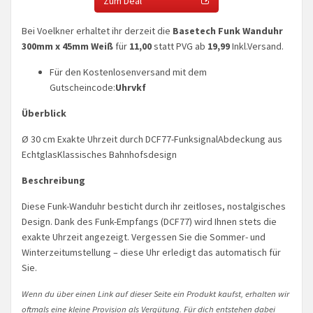
Zum Deal
Bei Voelkner erhaltet ihr derzeit die
Basetech Funk Wanduhr
300mm x 45mm Weiß
für
11,00
statt PVG ab
19,99
Inkl.Versand.
Für den Kostenlosenversand mit dem
Gutscheincode:
Uhrvkf
Überblick
Ø 30 cm Exakte Uhrzeit durch DCF77-FunksignalAbdeckung aus
EchtglasKlassisches Bahnhofsdesign
Beschreibung
Diese Funk-Wanduhr besticht durch ihr zeitloses, nostalgisches
Design. Dank des Funk-Empfangs (DCF77) wird Ihnen stets die
exakte Uhrzeit angezeigt. Vergessen Sie die Sommer- und
Winterzeitumstellung – diese Uhr erledigt das automatisch für
Sie.
Wenn du über einen Link auf dieser Seite ein Produkt kaufst, erhalten wir
oftmals eine kleine Provision als Vergütung. Für dich entstehen dabei