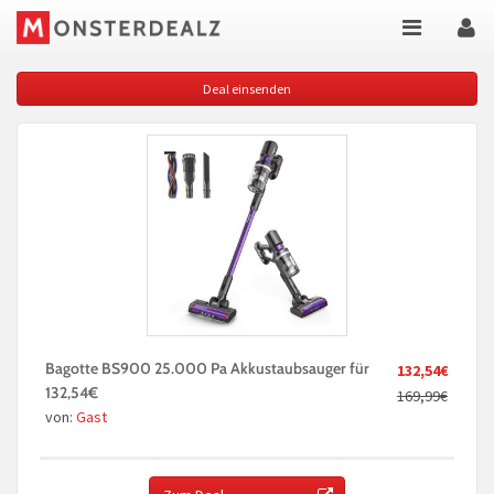
Deal einsenden
Bagotte BS900 25.000 Pa Akkustaubsauger für
132,54€
132,54€
169,99€
von:
Gast