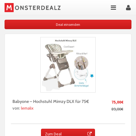
Deal einsenden
Babyone – Hochstuhl Mimzy DLX für 75€
75,00€
von:
lemalix
89,00€
Zum Deal