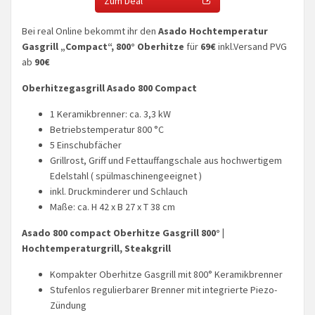
Zum Deal
Bei real Online bekommt ihr den
Asado Hochtemperatur
Gasgrill „Compact“, 800° Oberhitze
für
69€
inkl.Versand PVG
ab
90€
Oberhitzegasgrill Asado 800 Compact
1 Keramikbrenner: ca. 3,3 kW
Betriebstemperatur 800 °C
5 Einschubfächer
Grillrost, Griff und Fettauffangschale aus hochwertigem
Edelstahl ( spülmaschinengeeignet )
inkl. Druckminderer und Schlauch
Maße: ca. H 42 x B 27 x T 38 cm
Asado 800 compact Oberhitze Gasgrill 800° |
Hochtemperaturgrill, Steakgrill
Kompakter Oberhitze Gasgrill mit 800° Keramikbrenner
Stufenlos regulierbarer Brenner mit integrierte Piezo-
Zündung