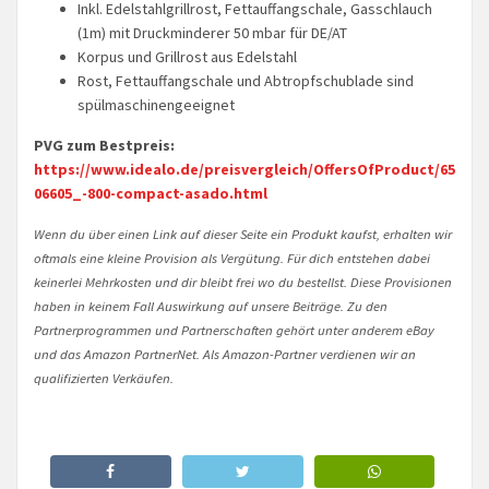
Inkl. Edelstahlgrillrost, Fettauffangschale, Gasschlauch
(1m) mit Druckminderer 50 mbar für DE/AT
Korpus und Grillrost aus Edelstahl
Rost, Fettauffangschale und Abtropfschublade sind
spülmaschinengeeignet
PVG zum Bestpreis:
https://www.idealo.de/preisvergleich/OffersOfProduct/65
06605_-800-compact-asado.html
Wenn du über einen Link auf dieser Seite ein Produkt kaufst, erhalten wir
oftmals eine kleine Provision als Vergütung. Für dich entstehen dabei
keinerlei Mehrkosten und dir bleibt frei wo du bestellst. Diese Provisionen
haben in keinem Fall Auswirkung auf unsere Beiträge. Zu den
Partnerprogrammen und Partnerschaften gehört unter anderem eBay
und das Amazon PartnerNet. Als Amazon-Partner verdienen wir an
qualifizierten Verkäufen.