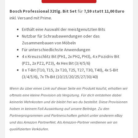
Bosch Professional
32tlg. Bit Set
für
7,59 statt 11,00 Euro
inkl. Versand mit Prime.
Enthält eine Auswahl der meistgenutzten Bits
Nutzbar für Schraubawendungen oder das
Zusammenbauen von Möbeln
Für unterschiedlichste Anwendungen
4 x Kreuzschlitz Bit (PH1, 2x PH2, PH3), 4 x Pozidriv Bit
(PZ1, 2x PZ2, PZ3), 4x Hex Bit (3/4/5/6)
8 x T-Bit (T10, T15, 2x T20, T25, T27, T30, T40), 4x S-Bit
(3/4/5/6), 7x Th-Bit (10/15/20/25/27/30/40)
Wenn du über einen Link auf dieser Seite ein Produkt kaufst, erhalten wir
oftmals eine kleine Provision als Vergütung. Für dich entstehen dabei
keinerlei Mehrkosten und dir bleibt frei wo du bestellst. Diese Provisionen
haben in keinem Fall Auswirkung auf unsere Beiträge. Zu den
Partnerprogrammen und Partnerschaften gehört unter anderem eBay
und das Amazon PartnerNet. Als Amazon-Partner verdienen wir an
qualifizierten Verkäufen.