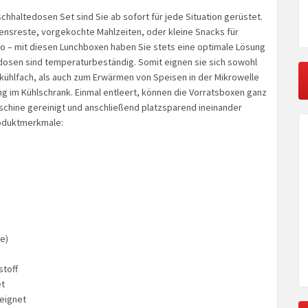
schhaltedosen Set sind Sie ab sofort für jede Situation gerüstet.
ensreste, vorgekochte Mahlzeiten, oder kleine Snacks für
o – mit diesen Lunchboxen haben Sie stets eine optimale Lösung
edosen sind temperaturbeständig. Somit eignen sie sich sowohl
fkühlfach, als auch zum Erwärmen von Speisen in der Mikrowelle
g im Kühlschrank. Einmal entleert, können die Vorratsboxen ganz
schine gereinigt und anschließend platzsparend ineinander
oduktmerkmale:
e)
stoff
et
eignet