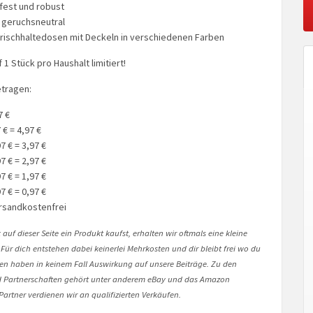
fest und robust
 geruchsneutral
 Frischhaltedosen mit Deckeln in verschiedenen Farben
 1 Stück pro Haushalt limitiert!
tragen:
7 €
 € = 4,97 €
7 € = 3,97 €
7 € = 2,97 €
7 € = 1,97 €
7 € = 0,97 €
ersandkostenfrei
auf dieser Seite ein Produkt kaufst, erhalten wir oftmals eine kleine
 Für dich entstehen dabei keinerlei Mehrkosten und dir bleibt frei wo du
onen haben in keinem Fall Auswirkung auf unsere Beiträge. Zu den
Partnerschaften gehört unter anderem eBay und das Amazon
artner verdienen wir an qualifizierten Verkäufen.