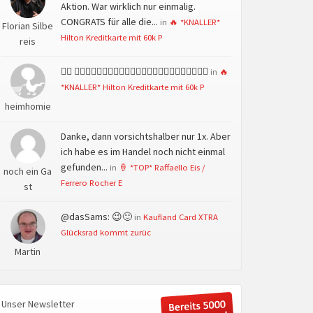
Aktion. War wirklich nur einmalig.
CONGRATS für alle die...
in
🔥 *KNALLER*
Florian Silbe
Hilton Kreditkarte mit 60k P
reis
👍🏻 👍🏻👍🏻👍🏻👍🏻👍🏻👍🏻👍🏻👍🏻👍🏻👍🏻👍🏻👍🏻
in
🔥
*KNALLER* Hilton Kreditkarte mit 60k P
heimhomie
Danke, dann vorsichtshalber nur 1x. Aber
ich habe es im Handel noch nicht einmal
gefunden...
in
🍦 *TOP* Raffaello Eis /
noch ein Ga
Ferrero Rocher E
st
@dasSams: 😉🙂
in
Kaufland Card XTRA
Glücksrad kommt zurüc
Martin
Unser Newsletter