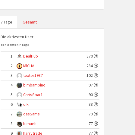
7 Tage
Gesamt
Die aktivsten User
der letzten 7 Tage
1.
DealHub
370
2.
MlCHA
284
3.
texter1987
102
4.
bimbambino
97
5.
ChrisSpar1
90
6.
diki
88
7.
dasSams
79
8.
Nimueh
77
9.
harrytrade
77