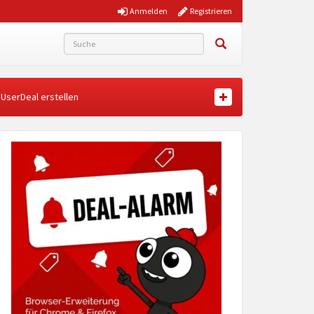
Anmelden
Registrieren
UserDeal erstellen