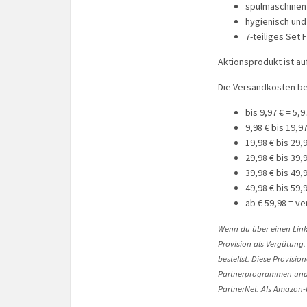
spülmaschinen
hygienisch und
7-teiliges Set
Aktionsprodukt ist auf
Die Versandkosten be
bis 9,97 € = 5,9
9,98 € bis 19,97
19,98 € bis 29,9
29,98 € bis 39,9
39,98 € bis 49,9
49,98 € bis 59,9
ab € 59,98 = v
Wenn du über einen Link 
Provision als Vergütung.
bestellst. Diese Provisi
Partnerprogrammen und 
PartnerNet. Als Amazon-P