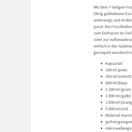
Mit dem 7-teiligen Fri
Übrig gebliebene Ess
unterwegs und im Bür
parat. Die Frischhalt
zum Einfrieren im Tie
oder zur Aufbewahrun
einfach in der Spülma
gestapelt werden.Pr
Kapazität:
200 ml (pink)
350 ml (violett)
600 ml (blau)
1.200 ml (grün)
1.900 ml (gelb)
2.800 ml (orang
5.000 ml (rot)
Material: Kunst
gefriergeeign
mikrowellenge