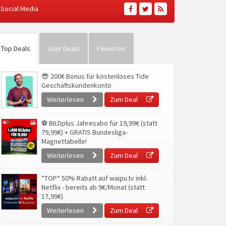
Social Media
Top Deals
User Deals
Favoriten
😎 200€ Bonus für kostenloses Tide
Geschäftskundenkonto
Weiterlesen
Zum Deal
⚽ BILDplus Jahresabo für 19,99€ (statt
79,99€) + GRATIS Bundesliga-
Magnettabelle!
Weiterlesen
Zum Deal
*TOP* 50% Rabatt auf waipu.tv inkl.
Netflix - bereits ab 9€/Monat (statt
17,99€)
Weiterlesen
Zum Deal