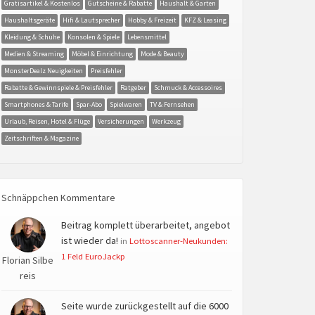
Gratisartikel & Kostenlos
Gutscheine & Rabatte
Haushalt & Garten
Haushaltsgeräte
Hifi & Lautsprecher
Hobby & Freizeit
KFZ & Leasing
Kleidung & Schuhe
Konsolen & Spiele
Lebensmittel
Medien & Streaming
Möbel & Einrichtung
Mode & Beauty
MonsterDealz Neuigkeiten
Preisfehler
Rabatte & Gewinnspiele & Preisfehler
Ratgeber
Schmuck & Accessoires
Smartphones & Tarife
Spar-Abo
Spielwaren
TV & Fernsehen
Urlaub, Reisen, Hotel & Flüge
Versicherungen
Werkzeug
Zeitschriften & Magazine
Schnäppchen Kommentare
Beitrag komplett überarbeitet, angebot
ist wieder da!
in
Lottoscanner-Neukunden:
1 Feld EuroJackp
Florian Silbe
reis
Seite wurde zurückgestellt auf die 6000