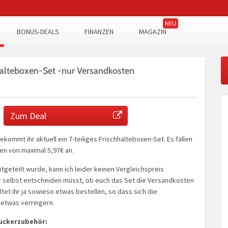
BONUS-DEALS
FINANZEN
MAGAZIN
hhalteboxen-Set -nur Versandkosten
Zum Deal
kommt ihr aktuell ein 7-teiliges Frischhalteboxen-Set. Es fallen
en von maximal 5,97€ an.
itgeteilt wurde, kann ich leider keinen Vergleichspreis
r selbst entscheiden müsst, ob euch das Set die Versandkosten
olltet ihr ja sowieso etwas bestellen, so dass sich die
etwas verringern.
ruckerzubehör: