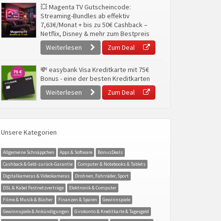
💥 Magenta TV Gutscheincode:
Streaming-Bundles ab effektiv
7,63€/Monat + bis zu 50€ Cashback –
Netflix, Disney & mehr zum Bestpreis
Weiterlesen
Zum Deal
💸 easybank Visa Kreditkarte mit 75€
Bonus - eine der besten Kreditkarten
Weiterlesen
Zum Deal
Unsere Kategorien
Allgemeine Schnäppchen
Apps & Software
BonusDeals
Cashback & Geld-zurück-Garantie
Computer & Notebooks & Tablets
Digitalkameras & Videokameras
Drohnen, Fahrräder, Sport
DSL & Kabel Festnetzverträge
Elektronik & Computer
Filme & Musik & Bücher
Finanzen & Sparen
Gewinnspiele
Gewinnspiele & Ankündigungen
Girokonto & Kreditkarte & Tagesgeld