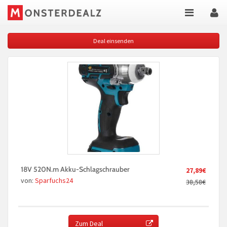
Deal einsenden
18V 520N.m Akku-Schlagschrauber
27,89€
von:
Sparfuchs24
38,58€
Zum Deal