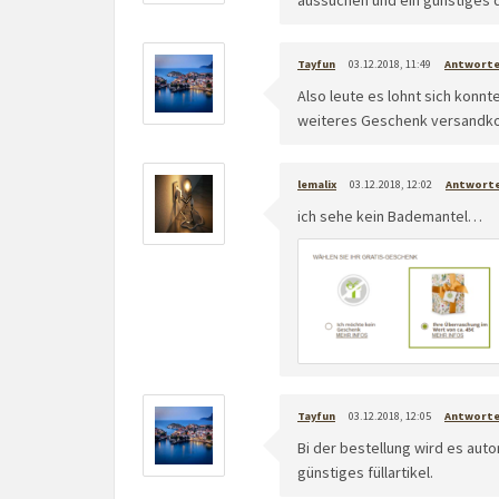
aussuchen und ein günstiges d
Tayfun
03.12.2018, 11:49
Antwort
Also leute es lohnt sich konn
weiteres Geschenk versandkoste
lemalix
03.12.2018, 12:02
Antwort
ich sehe kein Bademantel…
Tayfun
03.12.2018, 12:05
Antwort
Bi der bestellung wird es aut
günstiges füllartikel.