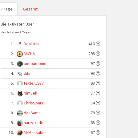
7 Tage
Gesamt
Die aktivsten User
der letzten 7 Tage
1.
DealHub
410
2.
MlCHA
298
3.
bimbambino
97
4.
diki
93
5.
texter1987
93
6.
Nimueh
87
7.
ChrisSpar1
84
8.
dasSams
79
9.
harrytrade
68
10.
MrMassaker
67