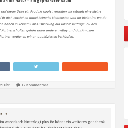
 an die Natur – ein gepflanzter Baum
auf dieser Seite ein Produkt kaufst, erhalten wir oftmals eine kleine
 Für dich entstehen dabei keinerlei Mehrkosten und dir bleibt frei wo du
onen haben in keinem Fall Auswirkung auf unsere Beiträge. Zu den
Partnerschaften gehört unter anderem eBay und das Amazon
artner verdienen wir an qualifizierten Verkäufen.
29 Uhr
12 Kommentare
en
#
m warenkorb hinterlegt plus ihr könnt ein weiteres geschenk