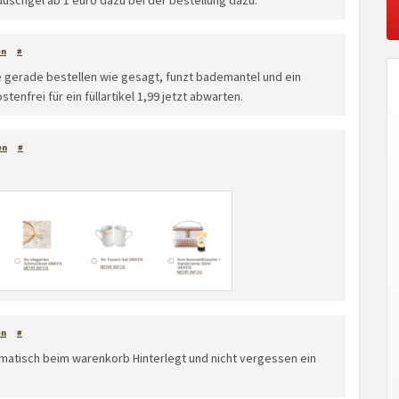
uschgel ab 1 euro dazu bei der bestellung dazu.
en
#
te gerade bestellen wie gesagt, funzt bademantel und ein
nfrei für ein füllartikel 1,99 jetzt abwarten.
en
#
en
#
omatisch beim warenkorb Hinterlegt und nicht vergessen ein