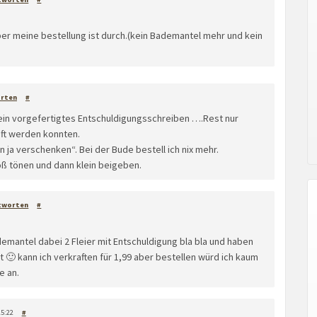
er meine bestellung ist durch.(kein Bademantel mehr und kein
rten
#
n vorgefertigtes Entschuldigungsschreiben ….Rest nur
auft werden konnten.
ja verschenken“. Bei der Bude bestell ich nix mehr.
oß tönen und dann klein beigeben.
tworten
#
emantel dabei 2 Fleier mit Entschuldigung bla bla und haben
🙂 kann ich verkraften für 1,99 aber bestellen würd ich kaum
e an.
15:22
#