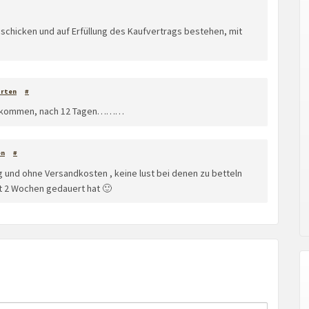
l schicken und auf Erfüllung des Kaufvertrags bestehen, mit
rten
#
 gekommen, nach 12 Tagen………
en
#
g und ohne Versandkosten , keine lust bei denen zu betteln
t 2 Wochen gedauert hat 🙂