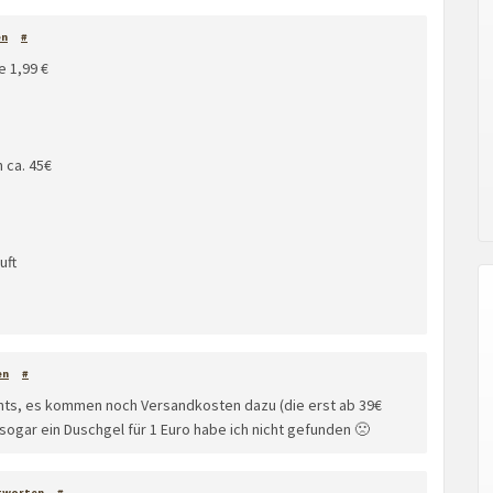
en
#
e 1,99 €
 ca. 45€
uft
en
#
chts, es kommen noch Versandkosten dazu (die erst ab 39€
sogar ein Duschgel für 1 Euro habe ich nicht gefunden 🙁
tworten
#