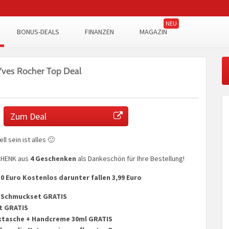
BONUS-DEALS
FINANZEN
MAGAZIN
 Yves Rocher Top Deal
Zum Deal
l sein ist alles 🙂
SCHENK aus
4 Geschenken
als Dankeschön für Ihre Bestellung!
 Euro Kostenlos darunter fallen 3,99 Euro
s Schmuckset GRATIS
t GRATIS
ktasche + Handcreme 30ml GRATIS