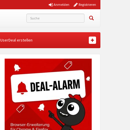
Anmelden
Registrieren
UserDeal erstellen