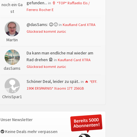
gefunden...
in
🍦 *TOP* Raffaello Eis /
noch ein Ga
Ferrero Rocher E
st
@dasSams: 😉🙂
in
Kaufland Card XTRA
Glücksrad kommt zurüc
Martin
Da kann man endliche mal wieder am
Rad drehen 🎡
in
Kaufland Card XTRA
Glücksrad kommt zurüc
dasSams
Schöner Deal, leider zu spät..
in
🔥 *EFF.
190€ ERSPARNIS* Xiaomi 17T 256GB
ChrisSpar1
Unser Newsletter
Keine Deals mehr verpassen