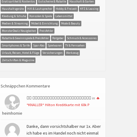
Gratisartikel & Kostenlos
Gutscheine & Rabatte
Haushalt & Garten
Haushaltsgeräte
Hifi & Lautsprecher
Hobby & Freizeit
KFZ & Leasing
Kleidung & Schuhe
Konsolen & Spiele
Lebensmittel
Medien & Streaming
Möbel & Einrichtung
Mode & Beauty
MonsterDealz Neuigkeiten
Preisfehler
Rabatte & Gewinnspiele & Preisfehler
Ratgeber
Schmuck & Accessoires
Smartphones & Tarife
Spar-Abo
Spielwaren
TV & Fernsehen
Urlaub, Reisen, Hotel & Flüge
Versicherungen
Werkzeug
Zeitschriften & Magazine
Schnäppchen Kommentare
👍🏻 👍🏻👍🏻👍🏻👍🏻👍🏻👍🏻👍🏻👍🏻👍🏻👍🏻👍🏻👍🏻
in
🔥
*KNALLER* Hilton Kreditkarte mit 60k P
heimhomie
Danke, dann vorsichtshalber nur 1x. Aber
ich habe es im Handel noch nicht einmal