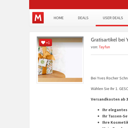
HOME
DEALS
USER DEALS
Gratisartikel bei
+1
von:
Tayfun
Bei Yves Rocher Schnel
Wählen Sie Ihr 1. GE
Versandkosten ab 30
Ihr elegante
Ihr Tassen-Se
Ihre Kosmeti