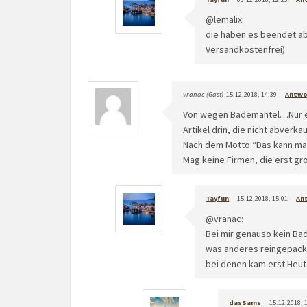
@lemalix:
die haben es beendet ab
Versandkostenfrei)
vranac (Gast)
15.12.2018, 14:39
Antwo
Von wegen Bademantel…Nur ei
Artikel drin, die nicht abverk
Nach dem Motto:“Das kann man 
Mag keine Firmen, die erst gr
Tayfun
15.12.2018, 15:01
An
@vranac:
Bei mir genauso kein Bad
was anderes reingepackt 
bei denen kam erst Heut
dasSams
15.12.2018, 