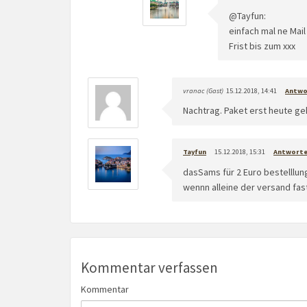
@Tayfun:
einfach mal ne Mai
Frist bis zum xxx
vranac (Gast)
15.12.2018, 14:41
Antwo
Nachtrag. Paket erst heute
Tayfun
15.12.2018, 15:31
Antwort
dasSams für 2 Euro bestelllun
wennn alleine der versand fas
Kommentar verfassen
Kommentar