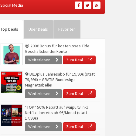
Social Media
Top Deals
User Deals
Favoriten
😎 200€ Bonus für kostenloses Tide
Geschäftskundenkonto
Weiterlesen
Zum Deal
⚽ BILDplus Jahresabo für 19,99€ (statt
79,99€) + GRATIS Bundesliga-
Magnettabelle!
Weiterlesen
Zum Deal
*TOP* 50% Rabatt auf waipu.tv inkl.
Netflix - bereits ab 9€/Monat (statt
17,99€)
Weiterlesen
Zum Deal