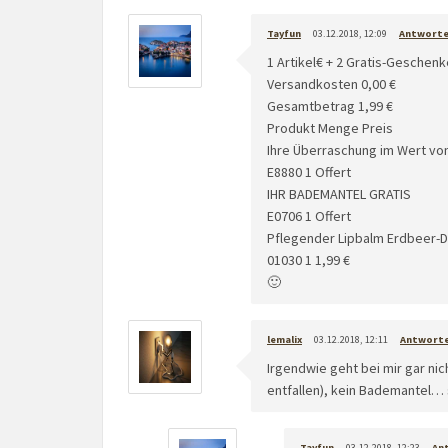
Tayfun
03.12.2018, 12:09
Antwort
1 Artikel€ + 2 Gratis-Geschenk
Versandkosten 0,00 €
Gesamtbetrag 1,99 €
Produkt Menge Preis
Ihre Überraschung im Wert von
E8880 1 Offert
IHR BADEMANTEL GRATIS
E0706 1 Offert
Pflegender Lipbalm Erdbeer-D
01030 1 1,99 €
🙂
lemalix
03.12.2018, 12:11
Antwort
Irgendwie geht bei mir gar ni
entfallen), kein Bademantel… 
Tayfun
03.12.2018, 12:23
An