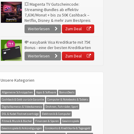
💥 Magenta TV Gutscheincode:
Streaming-Bundles ab effektiv
7,63€/Monat + bis zu 50€ Cashback –
Netflix, Disney & mehr zum Bestpreis
Weiterlesen
Zum Deal
💸 easybank Visa Kreditkarte mit 75€
Bonus - eine der besten Kreditkarten
Weiterlesen
Zum Deal
Unsere Kategorien
Allgemeine Schnäppchen
Apps & Software
BonusDeals
Cashback & Geld-zurück-Garantie
Computer & Notebooks & Tablets
Digitalkameras & Videokameras
Drohnen, Fahrräder, Sport
DSL & Kabel Festnetzverträge
Elektronik & Computer
Filme & Musik & Bücher
Finanzen & Sparen
Gewinnspiele
Gewinnspiele & Ankündigungen
Girokonto & Kreditkarte & Tagesgeld