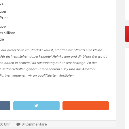
pf
tion
Preis
sive
s Silikon
tie
auf dieser Seite ein Produkt kaufst, erhalten wir oftmals eine kleine
 Für dich entstehen dabei keinerlei Mehrkosten und dir bleibt frei wo du
onen haben in keinem Fall Auswirkung auf unsere Beiträge. Zu den
Partnerschaften gehört unter anderem eBay und das Amazon
artner verdienen wir an qualifizierten Verkäufen.
00 Uhr
0 Kommentare