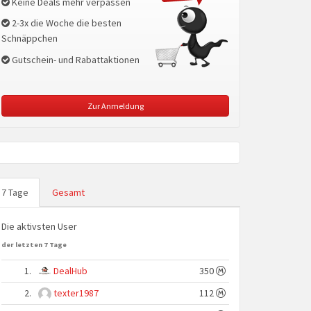
Keine Deals mehr verpassen
2-3x die Woche die besten
Schnäppchen
Gutschein- und Rabattaktionen
Zur Anmeldung
7 Tage
Gesamt
Die aktivsten User
der letzten 7 Tage
1.
DealHub
350
2.
texter1987
112