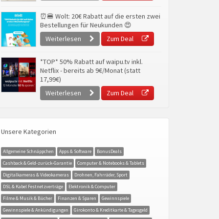
⏰🍔 Wolt: 20€ Rabatt auf die ersten zwei
Bestellungen für Neukunden 😍
Weiterlesen
Zum Deal
*TOP* 50% Rabatt auf waipu.tv inkl.
Netflix - bereits ab 9€/Monat (statt
17,99€)
Weiterlesen
Zum Deal
Unsere Kategorien
Allgemeine Schnäppchen
Apps & Software
BonusDeals
Cashback & Geld-zurück-Garantie
Computer & Notebooks & Tablets
Digitalkameras & Videokameras
Drohnen, Fahrräder, Sport
DSL & Kabel Festnetzverträge
Elektronik & Computer
Filme & Musik & Bücher
Finanzen & Sparen
Gewinnspiele
Gewinnspiele & Ankündigungen
Girokonto & Kreditkarte & Tagesgeld