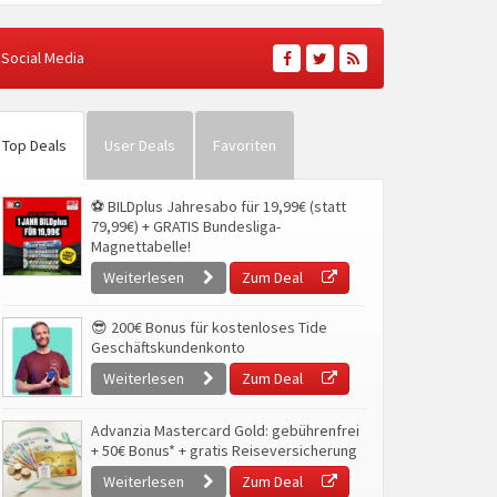
Social Media
Top Deals
User Deals
Favoriten
⚽ BILDplus Jahresabo für 19,99€ (statt
79,99€) + GRATIS Bundesliga-
Magnettabelle!
Weiterlesen
Zum Deal
😎 200€ Bonus für kostenloses Tide
Geschäftskundenkonto
Weiterlesen
Zum Deal
Advanzia Mastercard Gold: gebührenfrei
+ 50€ Bonus* + gratis Reiseversicherung
Weiterlesen
Zum Deal