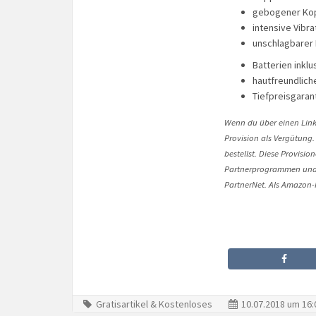
gebogener Ko
intensive Vibra
unschlagbarer 
Batterien inklu
hautfreundliche
Tiefpreisgaran
Wenn du über einen Link 
Provision als Vergütung.
bestellst. Diese Provisi
Partnerprogrammen und 
PartnerNet. Als Amazon-P
Gratisartikel & Kostenloses
10.07.2018 um 16: