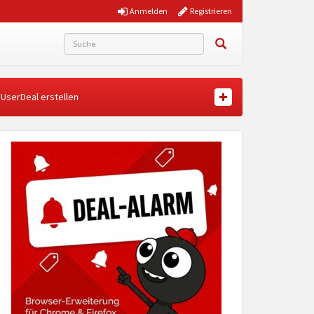
Anmelden
Registrieren
UserDeal erstellen