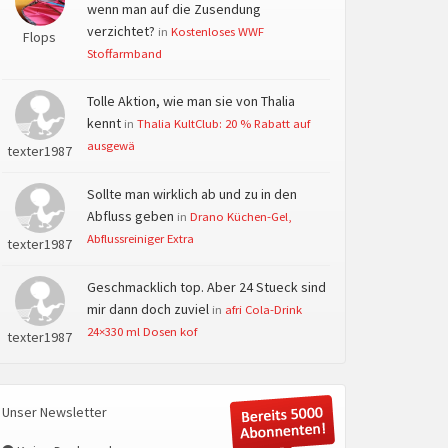
wenn man auf die Zusendung
verzichtet?
in
Kostenloses WWF
Flops
Stoffarmband
Tolle Aktion, wie man sie von Thalia
kennt
in
Thalia KultClub: 20 % Rabatt auf
ausgewä
texter1987
Sollte man wirklich ab und zu in den
Abfluss geben
in
Drano Küchen-Gel,
Abflussreiniger Extra
texter1987
Geschmacklich top. Aber 24 Stueck sind
mir dann doch zuviel
in
afri Cola-Drink
24×330 ml Dosen kof
texter1987
Unser Newsletter