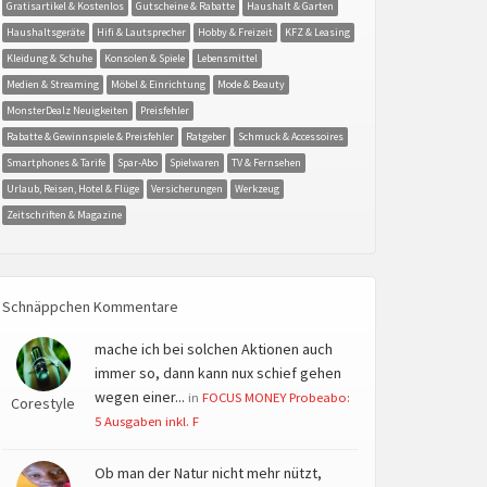
Gratisartikel & Kostenlos
Gutscheine & Rabatte
Haushalt & Garten
Haushaltsgeräte
Hifi & Lautsprecher
Hobby & Freizeit
KFZ & Leasing
Kleidung & Schuhe
Konsolen & Spiele
Lebensmittel
Medien & Streaming
Möbel & Einrichtung
Mode & Beauty
MonsterDealz Neuigkeiten
Preisfehler
Rabatte & Gewinnspiele & Preisfehler
Ratgeber
Schmuck & Accessoires
Smartphones & Tarife
Spar-Abo
Spielwaren
TV & Fernsehen
Urlaub, Reisen, Hotel & Flüge
Versicherungen
Werkzeug
Zeitschriften & Magazine
Schnäppchen Kommentare
mache ich bei solchen Aktionen auch
immer so, dann kann nux schief gehen
wegen einer...
in
FOCUS MONEY Probeabo:
Corestyle
5 Ausgaben inkl. F
Ob man der Natur nicht mehr nützt,