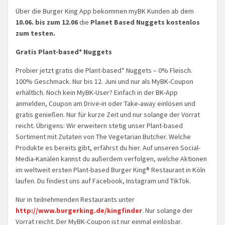
Über die Burger King App bekommen myBK Kunden ab dem
10.06. bis zum 12.06
die
Planet Based Nuggets kostenlos
zum testen.
Gratis Plant-based* Nuggets
Probier jetzt gratis die Plant-based* Nuggets – 0% Fleisch.
100% Geschmack. Nur bis 12. Juni und nur als MyBK-Coupon
erhältlich. Noch kein MyBK-User? Einfach in der BK-App
anmelden, Coupon am Drive-in oder Take-away einlösen und
gratis genießen. Nur für kurze Zeit und nur solange der Vorrat
reicht. Übrigens: Wir erweitern stetig unser Plant-based
Sortiment mit Zutaten von The Vegetarian Butcher. Welche
Produkte es bereits gibt, erfährst du hier. Auf unseren Social-
Media-Kanälen kannst du außerdem verfolgen, welche Aktionen
im weltweit ersten Plant-based Burger King® Restaurant in Köln
laufen. Du findest uns auf Facebook, Instagram und TikTok.
Nur in teilnehmenden Restaurants unter
http://www.burgerking.de/kingfinder
. Nur solange der
Vorrat reicht. Der MyBK-Coupon ist nur einmal einlösbar.