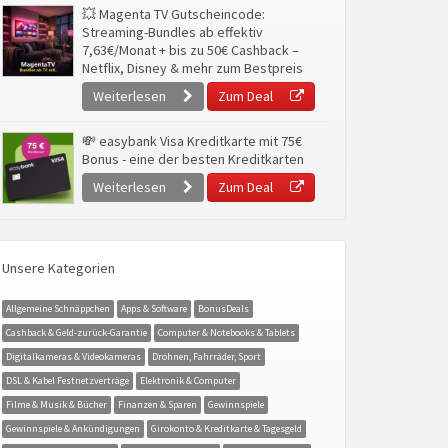
💥 Magenta TV Gutscheincode:
Streaming-Bundles ab effektiv
7,63€/Monat + bis zu 50€ Cashback –
Netflix, Disney & mehr zum Bestpreis
Weiterlesen
Zum Deal
💸 easybank Visa Kreditkarte mit 75€
Bonus - eine der besten Kreditkarten
Weiterlesen
Zum Deal
Unsere Kategorien
Allgemeine Schnäppchen
Apps & Software
BonusDeals
Cashback & Geld-zurück-Garantie
Computer & Notebooks & Tablets
Digitalkameras & Videokameras
Drohnen, Fahrräder, Sport
DSL & Kabel Festnetzverträge
Elektronik & Computer
Filme & Musik & Bücher
Finanzen & Sparen
Gewinnspiele
Gewinnspiele & Ankündigungen
Girokonto & Kreditkarte & Tagesgeld