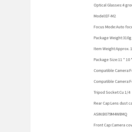
Optical Glasses:4 gro
Model:EF-M2
Focus Mode:Auto foc
Package Weight:310g 
Item Weight:Approx. 1
Package Size:11 * 10 * 
Compatible Camera:F
Compatible Camera:F
Tripod Socket:Cu 1/4
Rear Cap:Lens dust c
ASIN:B079M4W8MQ
Front Cap:Camera co