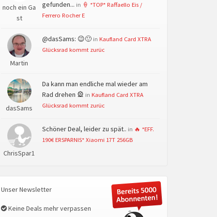
gefunden...
in
🍦 *TOP* Raffaello Eis /
noch ein Ga
Ferrero Rocher E
st
@dasSams: 😉🙂
in
Kaufland Card XTRA
Glücksrad kommt zurüc
Martin
Da kann man endliche mal wieder am
Rad drehen 🎡
in
Kaufland Card XTRA
Glücksrad kommt zurüc
dasSams
Schöner Deal, leider zu spät..
in
🔥 *EFF.
190€ ERSPARNIS* Xiaomi 17T 256GB
ChrisSpar1
Unser Newsletter
Keine Deals mehr verpassen