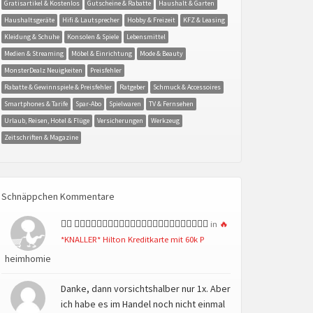
Gratisartikel & Kostenlos
Gutscheine & Rabatte
Haushalt & Garten
Haushaltsgeräte
Hifi & Lautsprecher
Hobby & Freizeit
KFZ & Leasing
Kleidung & Schuhe
Konsolen & Spiele
Lebensmittel
Medien & Streaming
Möbel & Einrichtung
Mode & Beauty
MonsterDealz Neuigkeiten
Preisfehler
Rabatte & Gewinnspiele & Preisfehler
Ratgeber
Schmuck & Accessoires
Smartphones & Tarife
Spar-Abo
Spielwaren
TV & Fernsehen
Urlaub, Reisen, Hotel & Flüge
Versicherungen
Werkzeug
Zeitschriften & Magazine
Schnäppchen Kommentare
👍🏻 👍🏻👍🏻👍🏻👍🏻👍🏻👍🏻👍🏻👍🏻👍🏻👍🏻👍🏻👍🏻
in
🔥
*KNALLER* Hilton Kreditkarte mit 60k P
heimhomie
Danke, dann vorsichtshalber nur 1x. Aber
ich habe es im Handel noch nicht einmal