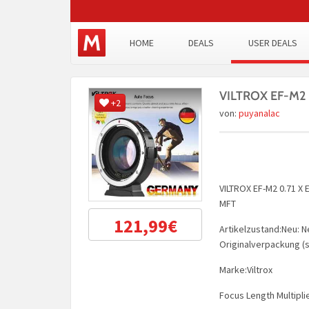
HOME
DEALS
USER DEALS
VILTROX EF-M2
+2
von:
puyanalac
VILTROX EF-M2 0.71 
MFT
121,99€
Artikelzustand:Neu: N
Originalverpackung (
Marke:Viltrox
Focus Length Multiplie