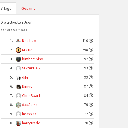
7 Tage
Gesamt
Die aktivsten User
der letzten 7 Tage
1.
DealHub
410
2.
MlCHA
298
3.
bimbambino
97
4.
texter1987
93
5.
diki
93
6.
Nimueh
87
7.
ChrisSpar1
84
8.
dasSams
79
9.
heavy23
72
10.
harrytrade
70