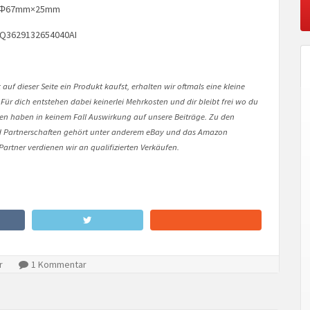
th:Φ67mm×25mm
PQ3629132654040AI
auf dieser Seite ein Produkt kaufst, erhalten wir oftmals eine kleine
 Für dich entstehen dabei keinerlei Mehrkosten und dir bleibt frei wo du
onen haben in keinem Fall Auswirkung auf unsere Beiträge. Zu den
Partnerschaften gehört unter anderem eBay und das Amazon
artner verdienen wir an qualifizierten Verkäufen.
r
1 Kommentar