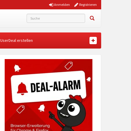
Anmelden
Registrieren
UserDeal erstellen