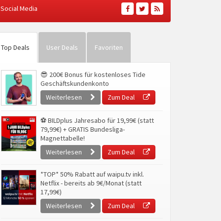
Social Media
Top Deals
User Deals
Favoriten
😎 200€ Bonus für kostenloses Tide
Geschäftskundenkonto
Weiterlesen
Zum Deal
⚽ BILDplus Jahresabo für 19,99€ (statt
79,99€) + GRATIS Bundesliga-
Magnettabelle!
Weiterlesen
Zum Deal
*TOP* 50% Rabatt auf waipu.tv inkl.
Netflix - bereits ab 9€/Monat (statt
17,99€)
Weiterlesen
Zum Deal