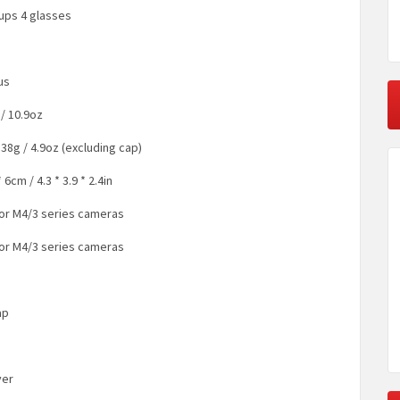
ups 4 glasses
us
/ 10.9oz
38g / 4.9oz (excluding cap)
6cm / 4.3 * 3.9 * 2.4in
or M4/3 series cameras
or M4/3 series cameras
ap
ver