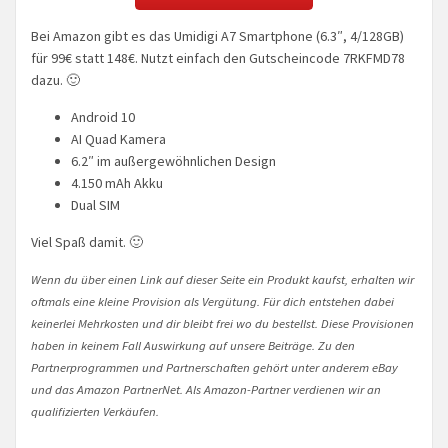
Bei Amazon gibt es das Umidigi A7 Smartphone (6.3″, 4/128GB)
für 99€ statt 148€. Nutzt einfach den Gutscheincode 7RKFMD78
dazu. 🙂
Android 10
AI Quad Kamera
6.2″ im außergewöhnlichen Design
4.150 mAh Akku
Dual SIM
Viel Spaß damit. 🙂
Wenn du über einen Link auf dieser Seite ein Produkt kaufst, erhalten wir
oftmals eine kleine Provision als Vergütung. Für dich entstehen dabei
keinerlei Mehrkosten und dir bleibt frei wo du bestellst. Diese Provisionen
haben in keinem Fall Auswirkung auf unsere Beiträge. Zu den
Partnerprogrammen und Partnerschaften gehört unter anderem eBay
und das Amazon PartnerNet. Als Amazon-Partner verdienen wir an
qualifizierten Verkäufen.