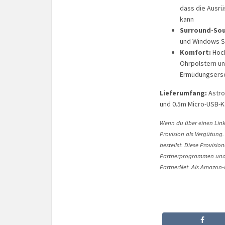
dass die Ausrü
kann
Surround-Sou
und Windows S
Komfort:
Hoch
Ohrpolstern u
Ermüdungsers
Lieferumfang:
Astro
und 0.5m Micro-USB-K
Wenn du über einen Link 
Provision als Vergütung.
bestellst. Diese Provisi
Partnerprogrammen und 
PartnerNet. Als Amazon-P