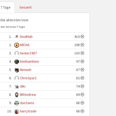
7 Tage
Gesamt
Die aktivsten User
der letzten 7 Tage
1.
DealHub
410
2.
MlCHA
298
3.
texter1987
103
4.
bimbambino
97
5.
Nimueh
87
6.
ChrisSpar1
82
7.
diki
74
8.
BRAndrew
69
9.
dasSams
68
10.
harrytrade
68