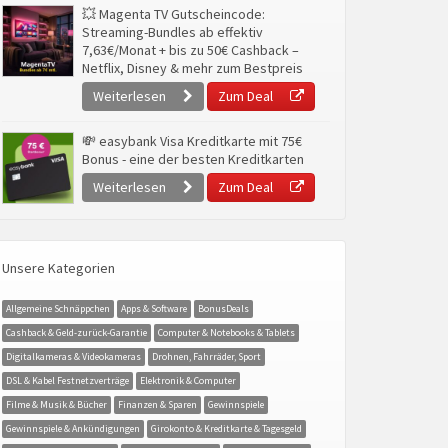
💥 Magenta TV Gutscheincode:
Streaming-Bundles ab effektiv
7,63€/Monat + bis zu 50€ Cashback –
Netflix, Disney & mehr zum Bestpreis
Weiterlesen
Zum Deal
💸 easybank Visa Kreditkarte mit 75€
Bonus - eine der besten Kreditkarten
Weiterlesen
Zum Deal
Unsere Kategorien
Allgemeine Schnäppchen
Apps & Software
BonusDeals
Cashback & Geld-zurück-Garantie
Computer & Notebooks & Tablets
Digitalkameras & Videokameras
Drohnen, Fahrräder, Sport
DSL & Kabel Festnetzverträge
Elektronik & Computer
Filme & Musik & Bücher
Finanzen & Sparen
Gewinnspiele
Gewinnspiele & Ankündigungen
Girokonto & Kreditkarte & Tagesgeld