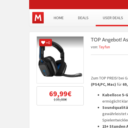
HOME
DEALS
USER DEALS
TOP Angebot! As
+0
von:
Tayfun
Zum TOP PREIS! bei
(PS4,PC, Mac)
für
69
69,99€
Kabellose 5-
135,00€
ermöglicht kla
Soundqualitä
gewährleistet 
Spielentwickle
15+ Stunden A