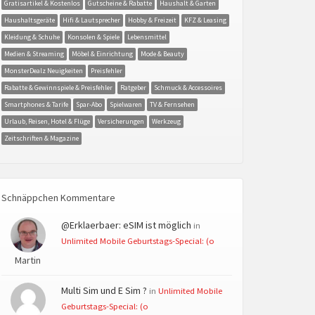
Gratisartikel & Kostenlos
Gutscheine & Rabatte
Haushalt & Garten
Haushaltsgeräte
Hifi & Lautsprecher
Hobby & Freizeit
KFZ & Leasing
Kleidung & Schuhe
Konsolen & Spiele
Lebensmittel
Medien & Streaming
Möbel & Einrichtung
Mode & Beauty
MonsterDealz Neuigkeiten
Preisfehler
Rabatte & Gewinnspiele & Preisfehler
Ratgeber
Schmuck & Accessoires
Smartphones & Tarife
Spar-Abo
Spielwaren
TV & Fernsehen
Urlaub, Reisen, Hotel & Flüge
Versicherungen
Werkzeug
Zeitschriften & Magazine
Schnäppchen Kommentare
@Erklaerbaer: eSIM ist möglich
in
Unlimited Mobile Geburtstags-Special: (o
Martin
Multi Sim und E Sim ?
in
Unlimited Mobile
Geburtstags-Special: (o