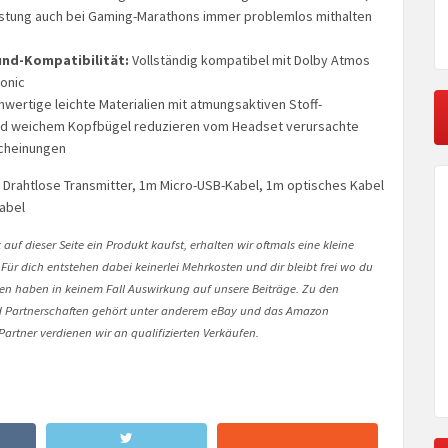
stung auch bei Gaming-Marathons immer problemlos mithalten
nd-Kompatibilität:
Vollständig kompatibel mit Dolby Atmos
onic
wertige leichte Materialien mit atmungsaktiven Stoff-
nd weichem Kopfbügel reduzieren vom Headset verursachte
cheinungen
 Drahtlose Transmitter, 1m Micro-USB-Kabel, 1m optisches Kabel
abel
auf dieser Seite ein Produkt kaufst, erhalten wir oftmals eine kleine
 Für dich entstehen dabei keinerlei Mehrkosten und dir bleibt frei wo du
onen haben in keinem Fall Auswirkung auf unsere Beiträge. Zu den
Partnerschaften gehört unter anderem eBay und das Amazon
artner verdienen wir an qualifizierten Verkäufen.