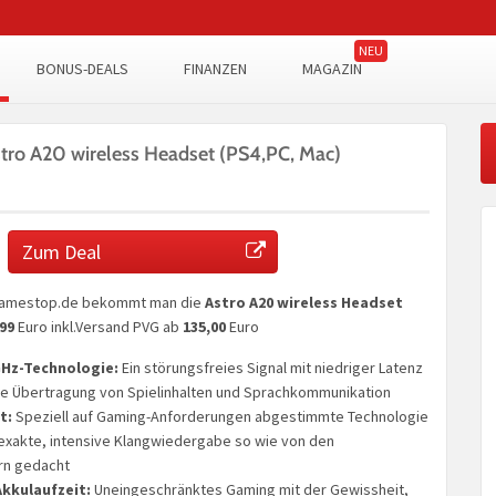
BONUS-DEALS
FINANZEN
MAGAZIN
tro A20 wireless Headset (PS4,PC, Mac)
Zum Deal
 Gamestop.de bekommt man die
Astro A20 wireless Headset
,99
Euro inkl.Versand PVG ab
135,00
Euro
GHz-Technologie:
Ein störungsfreies Signal mit niedriger Latenz
re Übertragung von Spielinhalten und Sprachkommunikation
t:
Speziell auf Gaming-Anforderungen abgestimmte Technologie
exakte, intensive Klangwiedergabe so wie von den
rn gedacht
kkulaufzeit:
Uneingeschränktes Gaming mit der Gewissheit,