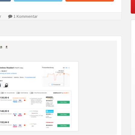
r
1 Kommentar
en
#