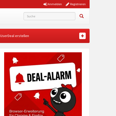
Anmelden
Registrieren
UserDeal erstellen