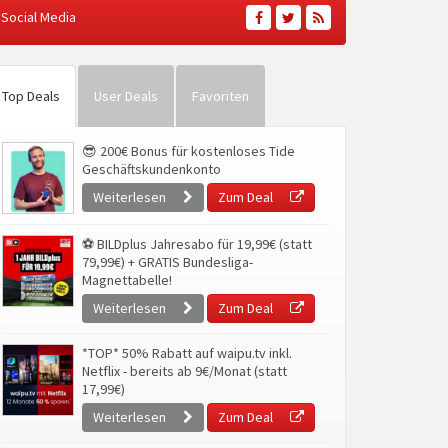
Social Media
Top Deals
User Deals
Favoriten
😎 200€ Bonus für kostenloses Tide
Geschäftskundenkonto
Weiterlesen
Zum Deal
⚽ BILDplus Jahresabo für 19,99€ (statt
79,99€) + GRATIS Bundesliga-
Magnettabelle!
Weiterlesen
Zum Deal
*TOP* 50% Rabatt auf waipu.tv inkl.
Netflix - bereits ab 9€/Monat (statt
17,99€)
Weiterlesen
Zum Deal