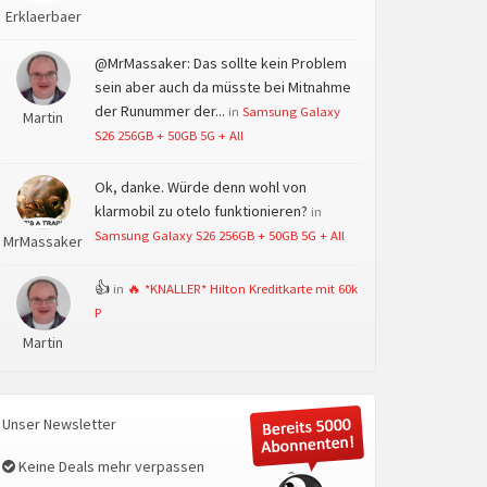
Erklaerbaer
@MrMassaker: Das sollte kein Problem
sein aber auch da müsste bei Mitnahme
der Runummer der...
in
Samsung Galaxy
Martin
S26 256GB + 50GB 5G + All
Ok, danke. Würde denn wohl von
klarmobil zu otelo funktionieren?
in
Samsung Galaxy S26 256GB + 50GB 5G + All
MrMassaker
👍
in
🔥 *KNALLER* Hilton Kreditkarte mit 60k
P
Martin
Unser Newsletter
Keine Deals mehr verpassen