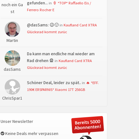
gefunden...
in
🍦 *TOP* Raffaello Eis /
noch ein Ga
Ferrero Rocher E
st
@dasSams: 😉🙂
in
Kaufland Card XTRA
Glücksrad kommt zurüc
Martin
Da kann man endliche mal wieder am
Rad drehen 🎡
in
Kaufland Card XTRA
Glücksrad kommt zurüc
dasSams
Schöner Deal, leider zu spät..
in
🔥 *EFF.
190€ ERSPARNIS* Xiaomi 17T 256GB
ChrisSpar1
Unser Newsletter
Keine Deals mehr verpassen