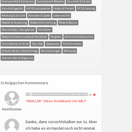
Gratisartikel & Kostenlos
Gutscheine & Rabatte
Haushalt & Garten
Haushaltsgeräte
Hifi & Lautsprecher
Hobby & Freizeit
KFZ & Leasing
Kleidung & Schuhe
Konsolen & Spiele
Lebensmittel
Medien & Streaming
Möbel & Einrichtung
Mode & Beauty
MonsterDealz Neuigkeiten
Preisfehler
Rabatte & Gewinnspiele & Preisfehler
Ratgeber
Schmuck & Accessoires
Smartphones & Tarife
Spar-Abo
Spielwaren
TV & Fernsehen
Urlaub, Reisen, Hotel & Flüge
Versicherungen
Werkzeug
Zeitschriften & Magazine
Schnäppchen Kommentare
👍🏻 👍🏻👍🏻👍🏻👍🏻👍🏻👍🏻👍🏻👍🏻👍🏻👍🏻👍🏻👍🏻
in
🔥
*KNALLER* Hilton Kreditkarte mit 60k P
heimhomie
Danke, dann vorsichtshalber nur 1x. Aber
ich habe es im Handel noch nicht einmal