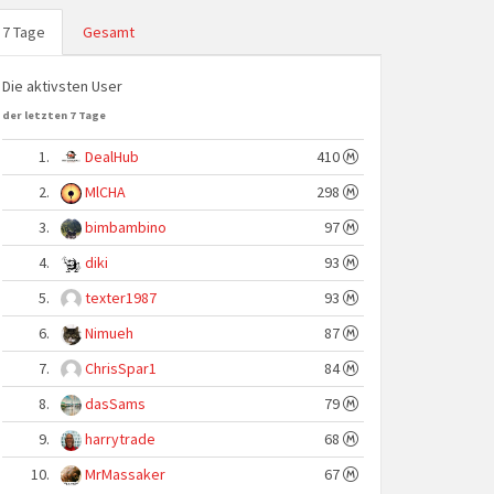
7 Tage
Gesamt
Die aktivsten User
der letzten 7 Tage
1.
DealHub
410
2.
MlCHA
298
3.
bimbambino
97
4.
diki
93
5.
texter1987
93
6.
Nimueh
87
7.
ChrisSpar1
84
8.
dasSams
79
9.
harrytrade
68
10.
MrMassaker
67