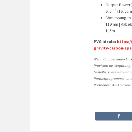
Output-Power(R
6, 5´´ (16, 5cm
Abmessungen (B
119mm | Kabell
1, 5m
PVG idealo:
https:/
gravity-carbon-spe
Wenn du über einen Link 
Provision als Vergütung.
bestellst. Diese Provisi
Partnerprogrammen und 
PartnerNet. Als Amazon-P