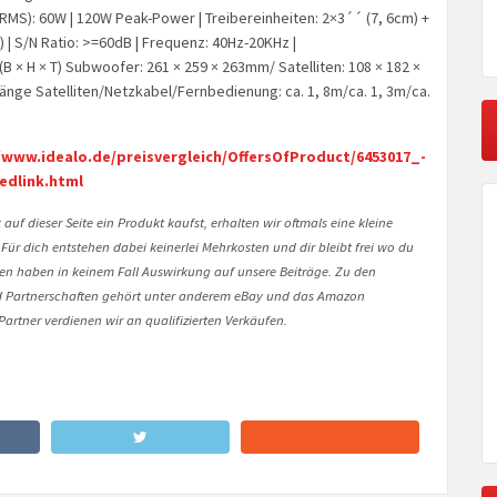
MS): 60W | 120W Peak-Power | Treibereinheiten: 2×3´´ (7, 6cm) +
) | S/N Ratio: >=60dB | Frequenz: 40Hz-20KHz |
 × H × T) Subwoofer: 261 × 259 × 263mm/ Satelliten: 108 × 182 ×
änge Satelliten/Netzkabel/Fernbedienung: ca. 1, 8m/ca. 1, 3m/ca.
/www.idealo.de/preisvergleich/OffersOfProduct/6453017_-
edlink.html
auf dieser Seite ein Produkt kaufst, erhalten wir oftmals eine kleine
 Für dich entstehen dabei keinerlei Mehrkosten und dir bleibt frei wo du
onen haben in keinem Fall Auswirkung auf unsere Beiträge. Zu den
Partnerschaften gehört unter anderem eBay und das Amazon
artner verdienen wir an qualifizierten Verkäufen.