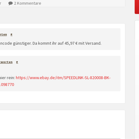
r
2 Kommentare
rten
#
incode günstiger. Da kommt ihr auf 45,97 € mit Versand.
tworten
#
ier rein:
https://www.ebay.de/itm/SPEEDLINK-SL-820008-BK-
1098770