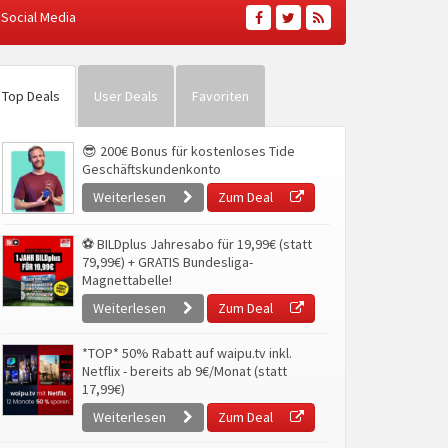
Social Media
Top Deals
User Deals
Favoriten
😎 200€ Bonus für kostenloses Tide
Geschäftskundenkonto
Weiterlesen
Zum Deal
⚽ BILDplus Jahresabo für 19,99€ (statt
79,99€) + GRATIS Bundesliga-
Magnettabelle!
Weiterlesen
Zum Deal
*TOP* 50% Rabatt auf waipu.tv inkl.
Netflix - bereits ab 9€/Monat (statt
17,99€)
Weiterlesen
Zum Deal