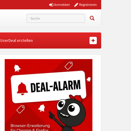
Anmelden
Registrieren
UserDeal erstellen