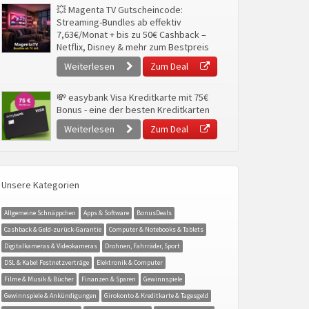
💥 Magenta TV Gutscheincode:
Streaming-Bundles ab effektiv
7,63€/Monat + bis zu 50€ Cashback –
Netflix, Disney & mehr zum Bestpreis
Weiterlesen
Zum Deal
💸 easybank Visa Kreditkarte mit 75€
Bonus - eine der besten Kreditkarten
Weiterlesen
Zum Deal
Unsere Kategorien
Allgemeine Schnäppchen
Apps & Software
BonusDeals
Cashback & Geld-zurück-Garantie
Computer & Notebooks & Tablets
Digitalkameras & Videokameras
Drohnen, Fahrräder, Sport
DSL & Kabel Festnetzverträge
Elektronik & Computer
Filme & Musik & Bücher
Finanzen & Sparen
Gewinnspiele
Gewinnspiele & Ankündigungen
Girokonto & Kreditkarte & Tagesgeld