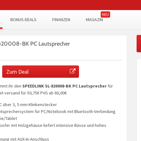
BONUS-DEALS
FINANZEN
MAGAZIN
20008-BK PC Lautsprecher
Zum Deal
mmt ihr den
SPEEDLINK SL-820008-BK PC Lautsprecher
für
it versand für 50,75€ PVG ab 60,00€
C über 3, 5-mm-Klinkenstecker
autsprechersystem für PC/Notebook mit Bluetooth-Verbindung
e/Tablet
oofer mit Holzgehäuse liefert intensive Bässe und hohes
nung mit AUX-In-Anschluss