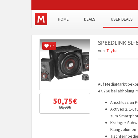
HOME
DEALS
USER DEALS
SPEEDLINK SL-8
+7
von:
Tayfun
Auf MediaMarkt beko
47,76€ bei abholung m
50,75€
Anschluss an P
60,00€
Aktives 2. 1-L
zum Smartphon
Kräftiger Subw
Klangvolumen
Tischfernbedie