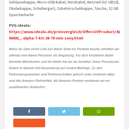
Gehäusekappe, Micro-USB-Kabel, Netzkabel, Netzteil (AC-UB10),
Okularkappe, Schultergurt, Zubehörschuhkappe, Tasche, 32 GB
Speicherkarte
PVG idealo:
https://www.idealo.de/preisvergleich/OffersOfProduct/41
06681_-alpha-7-kit-28-70-mm-sony.html
Wenn du über einen Link auf dieser Seite ein Produkt kaufst, erhalten wir
oftmals eine kleine Provision als Vergütung. Für dich entstehen dabei
keinerlei Mehrkosten und dir bleibt frei wo du bestellst. Diese Provisionen
haben in keinem Fall Auswirkung auf unsere Beiträge. Zu den
Partnerprogrammen und Partnerschaften gehört unter anderem eBay
und das Amazon PartnerNet. Als Amazon-Partner verdienen wir an
qualifizierten Verkäufen.