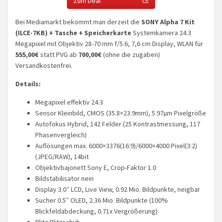
Zum Deal
Bei Mediamarkt bekommt man derzeit die
SONY Alpha 7 Kit
(ILCE-7KB) + Tasche + Speicherkarte
Systemkamera 24.3
Megapixel mit Objektiv 28-70 mm f/5.6, 7,6 cm Display, WLAN für
555,00€
statt PVG ab
700,00€
(ohne die zugaben)
Versandkostenfrei.
Details:
Megapixel effektiv 24.3
Sensor Kleinbild, CMOS (35.8×23.9mm), 5.97µm Pixelgröße
Autofokus Hybrid, 142 Felder (25 Kontrastmessung, 117
Phasenvergleich)
Auflösungen max. 6000×3376(16:9)/6000×4000 Pixel(3:2)
(JPEG/RAW), 14bit
Objektivbajonett Sony E, Crop-Faktor 1.0
Bildstabilisator nein
Display 3.0″ LCD, Live View, 0.92 Mio. Bildpunkte, neigbar
Sucher 0.5″ OLED, 2.36 Mio. Bildpunkte (100%
Blickfeldabdeckung, 0.71x Vergrößerung)
Blitz Blitzschuh