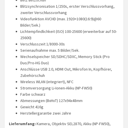
Blitzsynchronisation 1/250s, erster Verschlussvorhang,
zweiter Verschlussvorhang
Videofunktion AVCHD (max. 1920×1080(16:9)@60
Bilder/Sek.)
Lichtempfindlichkeit (ISO) 100-25600 (erweiterbar auf 50-
25600)
Verschlusszeit 1/8000-30s
Serienaufnahme max. 5 Bilder/Sek.
Wechselspeicher SD/SDHC/SDXC, Memory Stick (Pro
Duo/Pro-HG Duo)
Anschlüsse USB 2.0, HDMI Out, Mikrofon In, Kopfhörer,
Zubehörschuh
Wireless WLAN (integriert), NFC
Stromversorgung Li-Ionen-Akku (NP-FW50)
Farbe schwarz
Abmessungen (BxHxT) 127x94x48mm
Gewicht 416g
Herstellergarantie zwei Jahre
Lieferumfang:
Kamera, Objektiv SEL2870, Akku (NP-FW50),