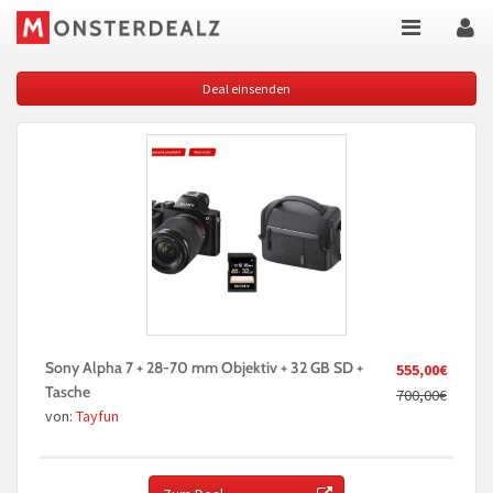
Deal einsenden
Sony Alpha 7 + 28-70 mm Objektiv + 32 GB SD +
555,00€
Tasche
700,00€
von:
Tayfun