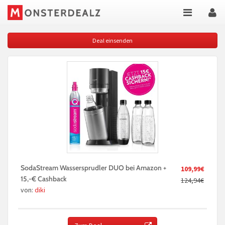
Deal einsenden
SodaStream Wassersprudler DUO bei Amazon +
109,99€
15,-€ Cashback
124,94€
von:
diki