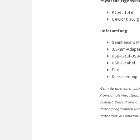
Physische Eigensch
Kabel: 1,4 m
Gewicht: 305 g
Lieferumfang
Sennheisers 
3,5-mm-Adapt
USB-C-auf-USB
USB-C-Kabel
Etui
Kurzanleitung
Wenn du über einen Link 
Provision als Vergütung.
bestellst. Diese Provisi
Partnerprogrammen und 
PartnerNet. Als Amazon-P