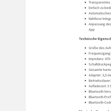
Transparentes
Einfach zu bed
Automatisches 
Nahtlose Inte
Anpassung des 
App
Technische Eigensc
Größe des Auf
Frequenzgang:
Impedanz: 470 Ω
Schalldruckpege
Gesamte harmo
Adapter: 3,5 
Betriebsdauer:
Aufladezeit: 3 
Bluetooth-Versi
Bluetooth-Profi
Bluetooth-Code