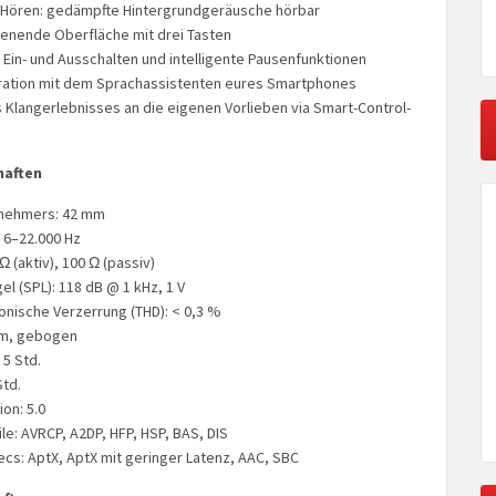
 Hören: gedämpfte Hintergrundgeräusche hörbar
ienende Oberfläche mit drei Tasten
Ein- und Ausschalten und intelligente Pausenfunktionen
gration mit dem Sprachassistenten eures Smartphones
Klangerlebnisses an die eigenen Vorlieben via Smart-Control-
haften
nehmers: 42 mm
 6–22.000 Hz
 (aktiv), 100 Ω (passiv)
l (SPL): 118 dB @ 1 kHz, 1 V
nische Verzerrung (THD): < 0,3 %
mm, gebogen
 5 Std.
Std.
on: 5.0
le: AVRCP, A2DP, HFP, HSP, BAS, DIS
cs: AptX, AptX mit geringer Latenz, AAC, SBC