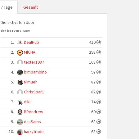
7 Tage
Gesamt
Die aktivsten User
der letzten 7 Tage
1.
DealHub
410
2.
MlCHA
298
3.
texter1987
103
4.
bimbambino
97
5.
Nimueh
87
6.
ChrisSpar1
82
7.
diki
74
8.
BRAndrew
69
9.
dasSams
68
10.
harrytrade
68