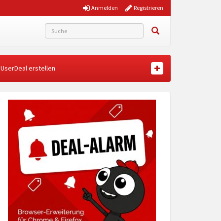
Anmelden
Registrieren
UserDeal erstellen