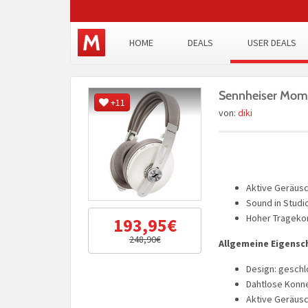
HOME
DEALS
USER DEALS
Sennheiser Mome
+11
von:
diki
Aktive Geräusc
Sound in Studio
Hoher Trageko
193,95€
248,90€
Allgemeine Eigensc
Design: geschl
Dahtlose Konne
Aktive Geräusc