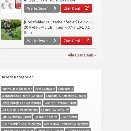
entspricht der Norm EN14604
Weiterlesen
Zum Deal
[Preisfehler / Gutscheinfehler] PARKSIDE
20 V Akku-Multitrimmer »PAMT 20-Li A1«,
Solo
Weiterlesen
Zum Deal
Alle User Deals »
Unsere Kategorien
Allgemeine Schnäppchen
Apps & Software
BonusDeals
Cashback & Geld-zurück-Garantie
Computer & Notebooks & Tablets
Digitalkameras & Videokameras
Drohnen, Fahrräder, Sport
DSL & Kabel Festnetzverträge
Elektronik & Computer
Filme & Musik & Bücher
Finanzen & Sparen
Gewinnspiele
Gewinnspiele & Ankündigungen
Girokonto & Kreditkarte & Tagesgeld
Gratisartikel & Kostenlos
Gutscheine & Rabatte
Haushalt & Garten