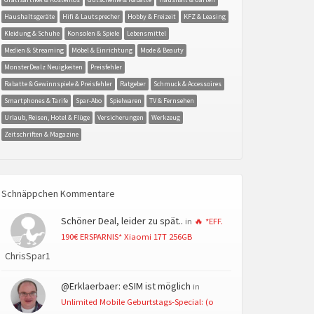
Haushaltsgeräte
Hifi & Lautsprecher
Hobby & Freizeit
KFZ & Leasing
Kleidung & Schuhe
Konsolen & Spiele
Lebensmittel
Medien & Streaming
Möbel & Einrichtung
Mode & Beauty
MonsterDealz Neuigkeiten
Preisfehler
Rabatte & Gewinnspiele & Preisfehler
Ratgeber
Schmuck & Accessoires
Smartphones & Tarife
Spar-Abo
Spielwaren
TV & Fernsehen
Urlaub, Reisen, Hotel & Flüge
Versicherungen
Werkzeug
Zeitschriften & Magazine
Schnäppchen Kommentare
Schöner Deal, leider zu spät..
in
🔥 *EFF.
190€ ERSPARNIS* Xiaomi 17T 256GB
ChrisSpar1
@Erklaerbaer: eSIM ist möglich
in
Unlimited Mobile Geburtstags-Special: (o