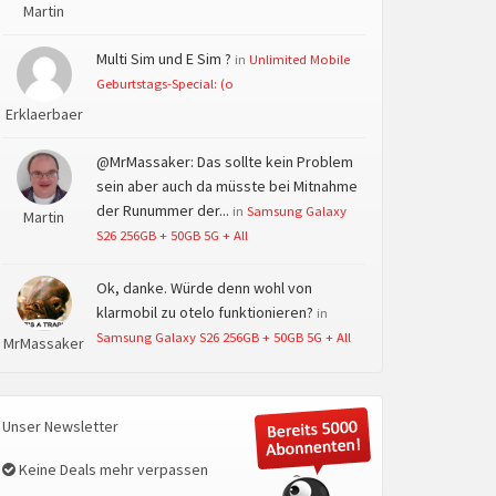
Martin
Multi Sim und E Sim ?
in
Unlimited Mobile
Geburtstags-Special: (o
Erklaerbaer
@MrMassaker: Das sollte kein Problem
sein aber auch da müsste bei Mitnahme
der Runummer der...
in
Samsung Galaxy
Martin
S26 256GB + 50GB 5G + All
Ok, danke. Würde denn wohl von
klarmobil zu otelo funktionieren?
in
Samsung Galaxy S26 256GB + 50GB 5G + All
MrMassaker
Unser Newsletter
Keine Deals mehr verpassen