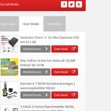
Social Media
Top Deals
User Deals
Favoriten
Verbatim Store ’n’ Go Mini Diamond SSD
mit 512 GB
Weiterlesen
Zum Deal
Was Süßes Gratis bei diska ab 30,00€
Einkauf ab 10.08.
Weiterlesen
Zum Deal
Kärcher K 7 WCM Hochdruckreiniger |
wassergekühlter Motor
Weiterlesen
Zum Deal
3 Stück X-Sense Rauchmelder WLAN,