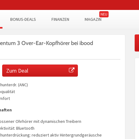
BONUS-DEALS
FINANZEN
MAGAZIN
ntum 3 Over-Ear-Kopfhörer bei ibood
Zum Deal
hunterdr. (ANC)
qualität
mfort
haften
ossener Ohrhörer mit dynamischen Treibern
ktivität: Bluetooth
hunterdrückung: reduziert aktiv Hintergrundgeräusche