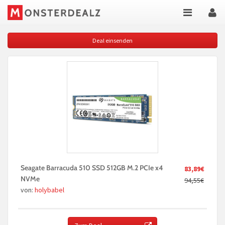
Deal einsenden
Seagate Barracuda 510 SSD 512GB M.2 PCIe x4
83,89€
NVMe
94,55€
von:
holybabel