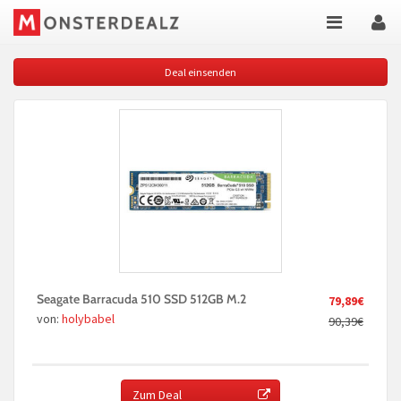
Deal einsenden
Seagate Barracuda 510 SSD 512GB M.2
79,89€
von:
holybabel
90,39€
Zum Deal