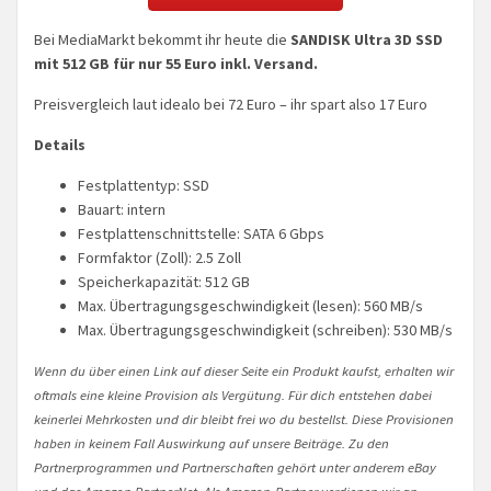
Bei MediaMarkt bekommt ihr heute die
SANDISK Ultra 3D SSD
mit 512 GB für nur 55 Euro inkl. Versand.
Preisvergleich laut idealo bei 72 Euro – ihr spart also 17 Euro
Details
Festplattentyp: SSD
Bauart: intern
Festplattenschnittstelle: SATA 6 Gbps
Formfaktor (Zoll): 2.5 Zoll
Speicherkapazität: 512 GB
Max. Übertragungsgeschwindigkeit (lesen): 560 MB/s
Max. Übertragungsgeschwindigkeit (schreiben): 530 MB/s
Wenn du über einen Link auf dieser Seite ein Produkt kaufst, erhalten wir
oftmals eine kleine Provision als Vergütung. Für dich entstehen dabei
keinerlei Mehrkosten und dir bleibt frei wo du bestellst. Diese Provisionen
haben in keinem Fall Auswirkung auf unsere Beiträge. Zu den
Partnerprogrammen und Partnerschaften gehört unter anderem eBay
und das Amazon PartnerNet. Als Amazon-Partner verdienen wir an