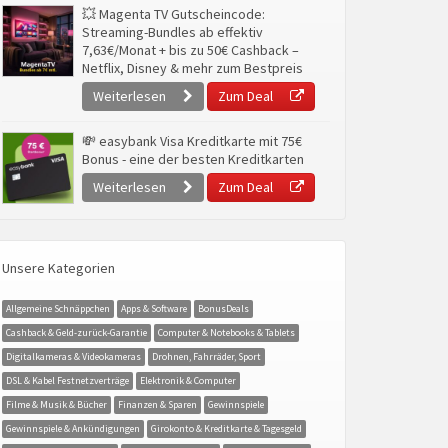
💥 Magenta TV Gutscheincode:
Streaming-Bundles ab effektiv
7,63€/Monat + bis zu 50€ Cashback –
Netflix, Disney & mehr zum Bestpreis
Weiterlesen
Zum Deal
💸 easybank Visa Kreditkarte mit 75€
Bonus - eine der besten Kreditkarten
Weiterlesen
Zum Deal
Unsere Kategorien
Allgemeine Schnäppchen
Apps & Software
BonusDeals
Cashback & Geld-zurück-Garantie
Computer & Notebooks & Tablets
Digitalkameras & Videokameras
Drohnen, Fahrräder, Sport
DSL & Kabel Festnetzverträge
Elektronik & Computer
Filme & Musik & Bücher
Finanzen & Sparen
Gewinnspiele
Gewinnspiele & Ankündigungen
Girokonto & Kreditkarte & Tagesgeld