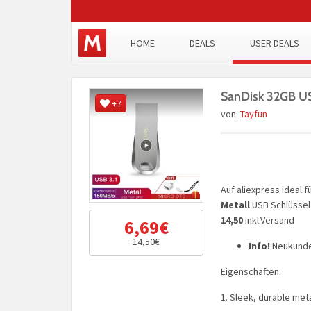
HOME
DEALS
USER DEALS
SanDisk 32GB US
+7
von:
Tayfun
Auf aliexpress ideal 
Metall
USB Schlüssel
14,50
inkl.Versand
6,69€
14,50€
Info!
Neukunde
Eigenschaften:
1. Sleek, durable met