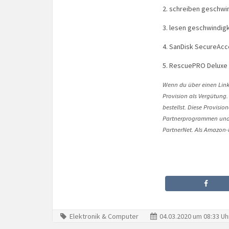
2. schreiben geschwin
3. lesen geschwindigk
4. SanDisk SecureAcce
5. RescuePRO Deluxe
Wenn du über einen Link 
Provision als Vergütung.
bestellst. Diese Provisi
Partnerprogrammen und 
PartnerNet. Als Amazon-P
Elektronik & Computer
04.03.2020 um 08:33 Uh