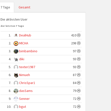
7 Tage
Gesamt
Die aktivsten User
der letzten 7 Tage
1.
DealHub
410
2.
MlCHA
298
3.
bimbambino
97
4.
diki
93
5.
texter1987
93
6.
Nimueh
87
7.
ChrisSpar1
84
8.
dasSams
79
9.
Senner
72
10.
bgut
72