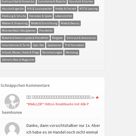
Gratisartikel & Kostenlos
Gutscheine & Rabatte
Haushalt & Garten
Haushaltsgeräte
Hifi & Lautsprecher
Hobby & Freizeit
KFZ & Leasing
Kleidung & Schuhe
Konsolen & Spiele
Lebensmittel
Medien & Streaming
Möbel & Einrichtung
Mode & Beauty
MonsterDealz Neuigkeiten
Preisfehler
Rabatte & Gewinnspiele & Preisfehler
Ratgeber
Schmuck & Accessoires
Smartphones & Tarife
Spar-Abo
Spielwaren
TV & Fernsehen
Urlaub, Reisen, Hotel & Flüge
Versicherungen
Werkzeug
Zeitschriften & Magazine
Schnäppchen Kommentare
👍🏻 👍🏻👍🏻👍🏻👍🏻👍🏻👍🏻👍🏻👍🏻👍🏻👍🏻👍🏻👍🏻
in
🔥
*KNALLER* Hilton Kreditkarte mit 60k P
heimhomie
Danke, dann vorsichtshalber nur 1x. Aber
ich habe es im Handel noch nicht einmal