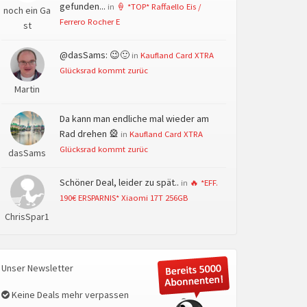
gefunden...
in
🍦 *TOP* Raffaello Eis /
noch ein Ga
Ferrero Rocher E
st
@dasSams: 😉🙂
in
Kaufland Card XTRA
Glücksrad kommt zurüc
Martin
Da kann man endliche mal wieder am
Rad drehen 🎡
in
Kaufland Card XTRA
Glücksrad kommt zurüc
dasSams
Schöner Deal, leider zu spät..
in
🔥 *EFF.
190€ ERSPARNIS* Xiaomi 17T 256GB
ChrisSpar1
Unser Newsletter
Keine Deals mehr verpassen