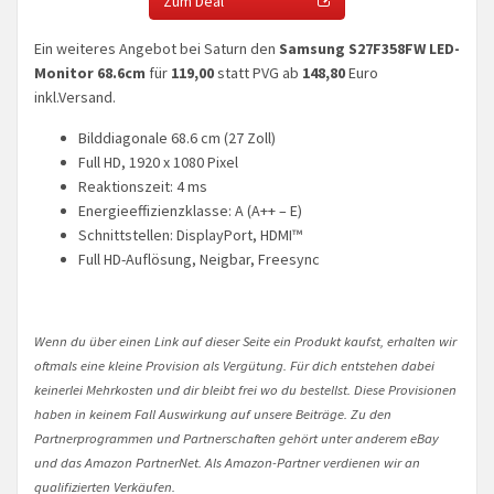
Zum Deal
Ein weiteres Angebot bei Saturn den
Samsung S27F358FW LED-
Monitor 68.6cm
für
119,00
statt PVG ab
148,80
Euro
inkl.Versand.
Bilddiagonale 68.6 cm (27 Zoll)
Full HD, 1920 x 1080 Pixel
Reaktionszeit: 4 ms
Energieeffizienzklasse: A (A++ – E)
Schnittstellen: DisplayPort, HDMI™
Full HD-Auflösung, Neigbar, Freesync
Wenn du über einen Link auf dieser Seite ein Produkt kaufst, erhalten wir
oftmals eine kleine Provision als Vergütung. Für dich entstehen dabei
keinerlei Mehrkosten und dir bleibt frei wo du bestellst. Diese Provisionen
haben in keinem Fall Auswirkung auf unsere Beiträge. Zu den
Partnerprogrammen und Partnerschaften gehört unter anderem eBay
und das Amazon PartnerNet. Als Amazon-Partner verdienen wir an
qualifizierten Verkäufen.