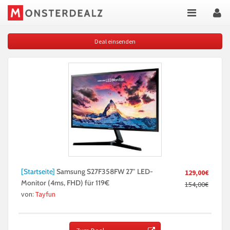
Deal einsenden
[Startseite]
Samsung S27F358FW 27″ LED-
129,00€
Monitor (4ms, FHD) für 119€
154,00€
von:
Tayfun