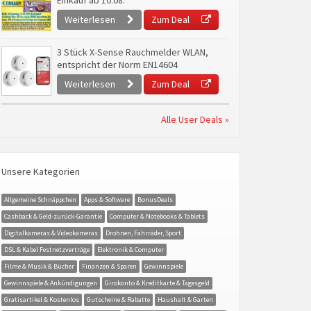
Einkauf ab 10.08.
Weiterlesen
Zum Deal
3 Stück X-Sense Rauchmelder WLAN,
entspricht der Norm EN14604
Weiterlesen
Zum Deal
Alle User Deals »
Unsere Kategorien
Allgemeine Schnäppchen
Apps & Software
BonusDeals
Cashback & Geld-zurück-Garantie
Computer & Notebooks & Tablets
Digitalkameras & Videokameras
Drohnen, Fahrräder, Sport
DSL & Kabel Festnetzverträge
Elektronik & Computer
Filme & Musik & Bücher
Finanzen & Sparen
Gewinnspiele
Gewinnspiele & Ankündigungen
Girokonto & Kreditkarte & Tagesgeld
Gratisartikel & Kostenlos
Gutscheine & Rabatte
Haushalt & Garten