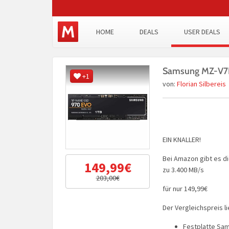
HOME
DEALS
USER DEALS
Samsung MZ-V7E
+1
von:
Florian Silbereis
EIN KNALLER!
Bei Amazon gibt es d
149,99€
zu 3.400 MB/s
203,00€
für nur 149,99€
Der Vergleichspreis l
Festplatte Sa