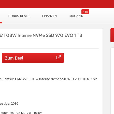
BONUS-DEALS
FINANZEN
MAGAZIN
1T0BW Interne NVMe SSD 970 EVO 1 TB
Zum Deal
ie Samsung MZ-V7E1T0BW Interne NVMe SSD 970 EVO 1 TB M.2 bis
iegt bei 203€
msung 970 Evo MZ-V7E1t0BW