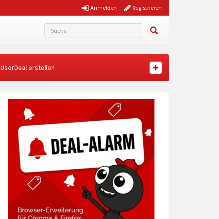
Anmelden
Registrieren
UserDeal erstellen