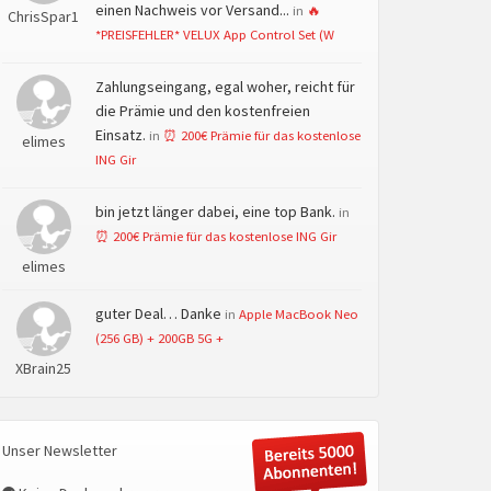
einen Nachweis vor Versand...
in
🔥
ChrisSpar1
*PREISFEHLER* VELUX App Control Set (W
Zahlungseingang, egal woher, reicht für
die Prämie und den kostenfreien
Einsatz.
in
⏰ 200€ Prämie für das kostenlose
elimes
ING Gir
bin jetzt länger dabei, eine top Bank.
in
⏰ 200€ Prämie für das kostenlose ING Gir
elimes
guter Deal… Danke
in
Apple MacBook Neo
(256 GB) + 200GB 5G +
XBrain25
Unser Newsletter