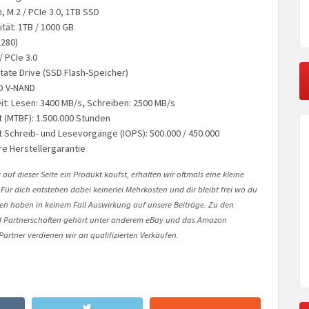
n, M.2 / PCIe 3.0, 1TB SSD
tät: 1TB / 1000 GB
2280)
/ PCIe 3.0
tate Drive (SSD Flash-Speicher)
D V-NAND
t: Lesen: 3400 MB/s, Schreiben: 2500 MB/s
t (MTBF): 1.500.000 Stunden
t Schreib- und Lesevorgänge (IOPS): 500.000 / 450.000
re Herstellergarantie
auf dieser Seite ein Produkt kaufst, erhalten wir oftmals eine kleine
 Für dich entstehen dabei keinerlei Mehrkosten und dir bleibt frei wo du
onen haben in keinem Fall Auswirkung auf unsere Beiträge. Zu den
Partnerschaften gehört unter anderem eBay und das Amazon
artner verdienen wir an qualifizierten Verkäufen.