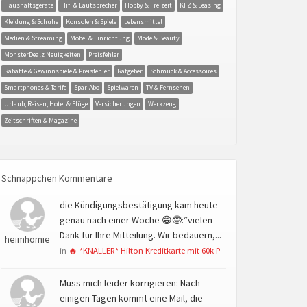
Haushaltsgeräte
Hifi & Lautsprecher
Hobby & Freizeit
KFZ & Leasing
Kleidung & Schuhe
Konsolen & Spiele
Lebensmittel
Medien & Streaming
Möbel & Einrichtung
Mode & Beauty
MonsterDealz Neuigkeiten
Preisfehler
Rabatte & Gewinnspiele & Preisfehler
Ratgeber
Schmuck & Accessoires
Smartphones & Tarife
Spar-Abo
Spielwaren
TV & Fernsehen
Urlaub, Reisen, Hotel & Flüge
Versicherungen
Werkzeug
Zeitschriften & Magazine
Schnäppchen Kommentare
die Kündigungsbestätigung kam heute
genau nach einer Woche 😁🤓:“vielen
Dank für Ihre Mitteilung. Wir bedauern,...
heimhomie
in
🔥 *KNALLER* Hilton Kreditkarte mit 60k P
Muss mich leider korrigieren: Nach
einigen Tagen kommt eine Mail, die