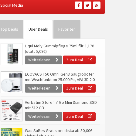
Social Media
Top Deals
User Deals
Favoriten
Liqui Moly Gummipflege 75ml für 3,17€
(statt 5,09€)
Weiterlesen
Zum Deal
ECOVACS T50 Omni Gen3 Saugroboter
mit Wischfunktion 25.000 Pa, AIVI 3D 2.0
Weiterlesen
Zum Deal
Verbatim Store ’n’ Go Mini Diamond SSD
mit 512 GB
Weiterlesen
Zum Deal
Was Süßes Gratis bei diska ab 30,00€