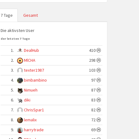
7 Tage
Gesamt
Die aktivsten User
der letzten 7 Tage
1.
DealHub
410
2.
MlCHA
298
3.
texter1987
103
4.
bimbambino
97
5.
Nimueh
87
6.
diki
83
7.
ChrisSpar1
82
8.
lemalix
72
9.
harrytrade
69