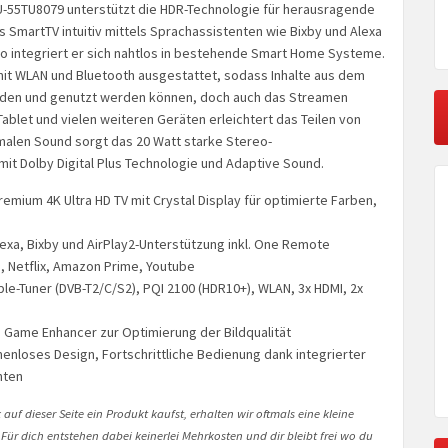
U-55TU8079 unterstützt die HDR-Technologie für herausragende
s SmartTV intuitiv mittels Sprachassistenten wie Bixby und Alexa
o integriert er sich nahtlos in bestehende Smart Home Systeme.
mit WLAN und Bluetooth ausgestattet, sodass Inhalte aus dem
aden und genutzt werden können, doch auch das Streamen
ablet und vielen weiteren Geräten erleichtert das Teilen von
imalen Sound sorgt das 20 Watt starke Stereo-
it Dolby Digital Plus Technologie und Adaptive Sound.
remium 4K Ultra HD TV mit Crystal Display für optimierte Farben,
lexa, Bixby und AirPlay2-Unterstützung inkl. One Remote
 Netflix, Amazon Prime, Youtube
iple-Tuner (DVB-T2/C/S2), PQI 2100 (HDR10+), WLAN, 3x HDMI, 2x
Game Enhancer zur Optimierung der Bildqualität
menloses Design, Fortschrittliche Bedienung dank integrierter
nten
auf dieser Seite ein Produkt kaufst, erhalten wir oftmals eine kleine
 Für dich entstehen dabei keinerlei Mehrkosten und dir bleibt frei wo du