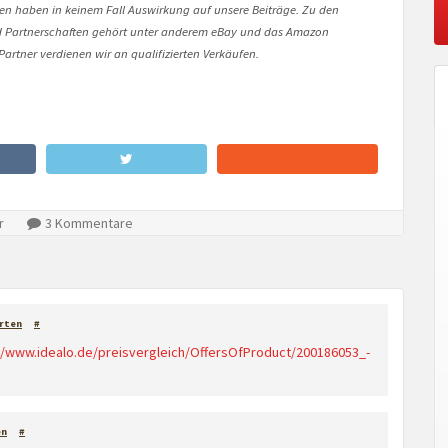
onen haben in keinem Fall Auswirkung auf unsere Beiträge. Zu den
Partnerschaften gehört unter anderem eBay und das Amazon
artner verdienen wir an qualifizierten Verkäufen.
r
3 Kommentare
rten
#
//www.idealo.de/preisvergleich/OffersOfProduct/200186053_-
en
#