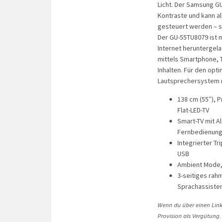
Licht. Der Samsung G
Kontraste und kann al
gesteuert werden – s
Der GU-55TU8079 ist 
Internet heruntergel
mittels Smartphone, T
Inhalten. Für den opt
Lautsprechersystem m
138 cm (55″), P
Flat-LED-TV
Smart-TV mit A
Fernbedienung,
Integrierter Tr
USB
Ambient Mode, 
3-seitiges rah
Sprachassiste
Wenn du über einen Link 
Provision als Vergütung.