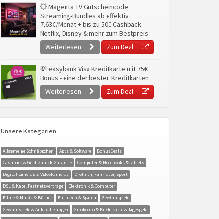
💥 Magenta TV Gutscheincode:
Streaming-Bundles ab effektiv
7,63€/Monat + bis zu 50€ Cashback –
Netflix, Disney & mehr zum Bestpreis
Weiterlesen
Zum Deal
💸 easybank Visa Kreditkarte mit 75€
Bonus - eine der besten Kreditkarten
Weiterlesen
Zum Deal
Unsere Kategorien
Allgemeine Schnäppchen
Apps & Software
BonusDeals
Cashback & Geld-zurück-Garantie
Computer & Notebooks & Tablets
Digitalkameras & Videokameras
Drohnen, Fahrräder, Sport
DSL & Kabel Festnetzverträge
Elektronik & Computer
Filme & Musik & Bücher
Finanzen & Sparen
Gewinnspiele
Gewinnspiele & Ankündigungen
Girokonto & Kreditkarte & Tagesgeld