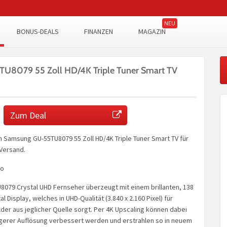
BONUS-DEALS
FINANZEN
MAGAZIN
U8079 55 Zoll HD/4K Triple Tuner Smart TV
Zum Deal
n Samsung GU-55TU8079 55 Zoll HD/4K Triple Tuner Smart TV für
 Versand.
lo
079 Crystal UHD Fernseher überzeugt mit einem brillanten, 138
l Display, welches in UHD-Qualität (3.840 x 2.160 Pixel) für
der aus jeglicher Quelle sorgt. Per 4K Upscaling können dabei
ingerer Auflösung verbessert werden und erstrahlen so in neuem