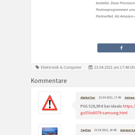
bestellst. Diese Provisi
Partnerprogrammen und 
PartnerNet. Als Amazon-P
Elektronik & Computer
23.04.2021 um 17:46 Uh
Kommentare
AlphaTier
23.04.2021, 17:49
Antwo
PVG 529,99 € bei Idealo
https:
gu55tu8079-samsung.html
Tayfun
23.04.2021, 18:48
Antwort