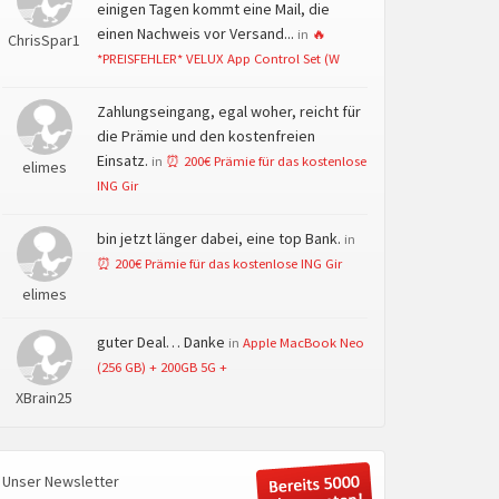
einigen Tagen kommt eine Mail, die
einen Nachweis vor Versand...
in
🔥
ChrisSpar1
*PREISFEHLER* VELUX App Control Set (W
Zahlungseingang, egal woher, reicht für
die Prämie und den kostenfreien
Einsatz.
in
⏰ 200€ Prämie für das kostenlose
elimes
ING Gir
bin jetzt länger dabei, eine top Bank.
in
⏰ 200€ Prämie für das kostenlose ING Gir
elimes
guter Deal… Danke
in
Apple MacBook Neo
(256 GB) + 200GB 5G +
XBrain25
Unser Newsletter