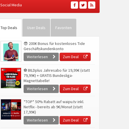
Social Media
Top Deals
User Deals
Favoriten
😎 200€ Bonus für kostenloses Tide
Geschäftskundenkonto
Weiterlesen
Zum Deal
⚽ BILDplus Jahresabo für 19,99€ (statt
79,99€) + GRATIS Bundesliga-
Magnettabelle!
Weiterlesen
Zum Deal
*TOP* 50% Rabatt auf waipu.tv inkl.
Netflix - bereits ab 9€/Monat (statt
17,99€)
Weiterlesen
Zum Deal