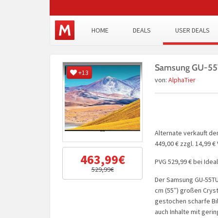
HOME
DEALS
USER DEALS
Samsung GU-55T
+13
von:
AlphaTier
Alternate verkauft de
449,00 € zzgl. 14,99 €
463,99€
PVG 529,99 € bei Idea
529,99€
Der Samsung GU-55TU8
cm (55″) großen Crysta
gestochen scharfe Bil
auch Inhalte mit ger