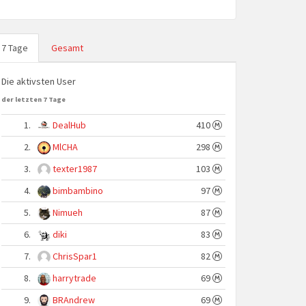
7 Tage
Gesamt
Die aktivsten User
der letzten 7 Tage
1.
DealHub
410
2.
MlCHA
298
3.
texter1987
103
4.
bimbambino
97
5.
Nimueh
87
6.
diki
83
7.
ChrisSpar1
82
8.
harrytrade
69
9.
BRAndrew
69