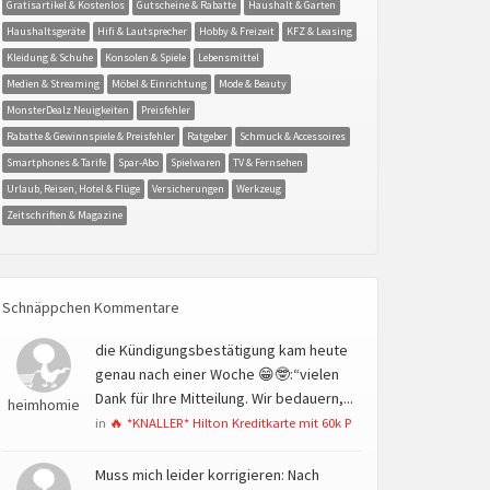
Gratisartikel & Kostenlos
Gutscheine & Rabatte
Haushalt & Garten
Haushaltsgeräte
Hifi & Lautsprecher
Hobby & Freizeit
KFZ & Leasing
Kleidung & Schuhe
Konsolen & Spiele
Lebensmittel
Medien & Streaming
Möbel & Einrichtung
Mode & Beauty
MonsterDealz Neuigkeiten
Preisfehler
Rabatte & Gewinnspiele & Preisfehler
Ratgeber
Schmuck & Accessoires
Smartphones & Tarife
Spar-Abo
Spielwaren
TV & Fernsehen
Urlaub, Reisen, Hotel & Flüge
Versicherungen
Werkzeug
Zeitschriften & Magazine
Schnäppchen Kommentare
die Kündigungsbestätigung kam heute
genau nach einer Woche 😁🤓:“vielen
Dank für Ihre Mitteilung. Wir bedauern,...
heimhomie
in
🔥 *KNALLER* Hilton Kreditkarte mit 60k P
Muss mich leider korrigieren: Nach