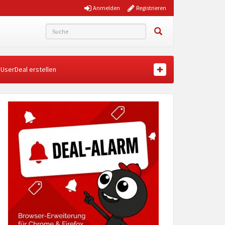
Anmelden
Registrieren
UserDeal erstellen