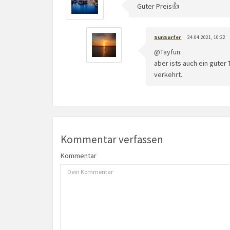
Guter Preis👍
SunSurfer
24.04.2021, 10:22
@Tayfun:
aber ists auch ein guter 
verkehrt.
Kommentar verfassen
Kommentar