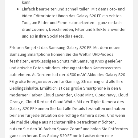
kann.
Einfach bearbeiten und schnell teilen: Mit dem Foto- und
Video-Editor bietet Ihnen das Galaxy S20 FE ein echtes
Tool, um Bilder und Filme zu bearbeiten – ganz einfach
draufzoomen, beschneiden, Filter und Effekte anwenden
und ab in Ihre Social Media Feeds.
Erleben Sie jetzt das Samsung Galaxy S20 FE. Mit dem neuen
Samsung Smartphone können Sie die Welt in UHD-Videos
festhalten, erstklassigen Schutz mit Samsung Knox genießen
und epische Fotos mit dem leistungsstarken Kamerasystem
aufnehmen. Außerdem hat der 4.500 mAh⁴ Akku des Galaxy S20
FE große Energiereserven für Gaming, Streaming und alle Ihre
Lieblingsinhalte. Erhältlich ist das große Smartphone in den 6
modernen Farben Cloud Lavender, Cloud Mint, Cloud Navy, Cloud
Orange, Cloud Red und Cloud White. Mit der Triple-Kamera des
Galaxy S20 FE können Sie fast alle Details festhalten und haben
beinahe für jede Situation die richtige Kamera dabei. Und wenn
Sie mal die Dinge aus nächster Nähe betrachten möchten,
nutzen Sie den 30-fachen Space Zoom² und holen Sie Entferntes
ganz nah heran. Das Galaxy S20 FE bietet außerdem eine