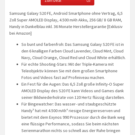
Zum Deal
Samsung Galaxy S20 FE, Android Smartphone ohne Vertrag, 6,5
Zoll Super AMOLED Display, 4.500 mAh Akku, 256 GB/ 8 GB RAM,
Handy in Dunkelblau inkl. 36 Monate Herstellergarantie [Exklusiv
bei Amazon]
So bunt und farbenfroh: Das Samsung Galaxy S20 FE ist in
den 6 knalligen Farben Cloud Lavender, Cloud Mint, Cloud
Navy, Cloud Orange, Cloud Red und Cloud White erhältlich.
Für echte Shooting-Stars: Mit der Triple-Kamera mit
Teleobjektiv können Sie mit dem großen Smartphone
Fotos und Videos fast auf Profiniveau machen.
Ein Fest für die Augen: Das 6,5 Zoll große Infinity-O Super
AMOLED Display des S20 FE kann Videos und Games dank
seiner Bildwiederholrate von 120 Hertz flüssig darstellen.
Für Bingewatcher: Das wasser- und staubgeschützte
Handy³ hat mit 4.500 mAh⁴ riesige Energiereserven und
bietet mit dem Exynos 990 Prozessor durch die Bank weg
eine flüssige Performance, sodass Sie beim nächsten
Serienmarathon nichts so schnell aus der Ruhe bringen