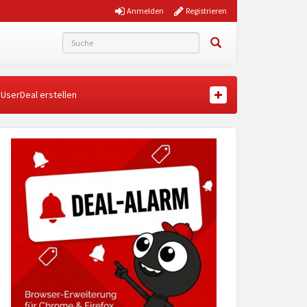
Anmelden
Registrieren
UserDeal erstellen