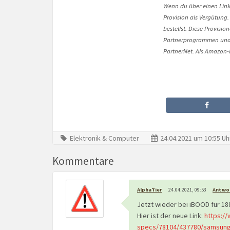
Wenn du über einen Link 
Provision als Vergütung.
bestellst. Diese Provisi
Partnerprogrammen und 
PartnerNet. Als Amazon-P
Elektronik & Computer
24.04.2021 um 10:55 Uh
Kommentare
AlphaTier
24.04.2021, 09:53
Antwo
Jetzt wieder bei iBOOD für 18
Hier ist der neue Link:
https:/
specs/78104/437780/samsung