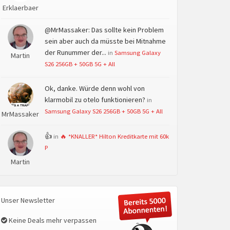
Erklaerbaer
@MrMassaker: Das sollte kein Problem
sein aber auch da müsste bei Mitnahme
der Runummer der...
in
Samsung Galaxy
Martin
S26 256GB + 50GB 5G + All
Ok, danke. Würde denn wohl von
klarmobil zu otelo funktionieren?
in
Samsung Galaxy S26 256GB + 50GB 5G + All
MrMassaker
👍
in
🔥 *KNALLER* Hilton Kreditkarte mit 60k
P
Martin
Unser Newsletter
Keine Deals mehr verpassen