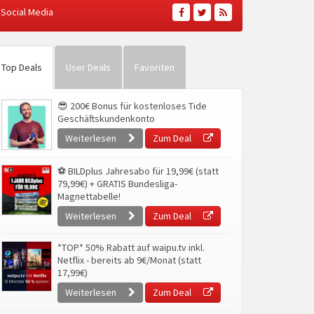
Social Media
Top Deals
User Deals
Favoriten
😎 200€ Bonus für kostenloses Tide
Geschäftskundenkonto
Weiterlesen
Zum Deal
⚽ BILDplus Jahresabo für 19,99€ (statt
79,99€) + GRATIS Bundesliga-
Magnettabelle!
Weiterlesen
Zum Deal
*TOP* 50% Rabatt auf waipu.tv inkl.
Netflix - bereits ab 9€/Monat (statt
17,99€)
Weiterlesen
Zum Deal