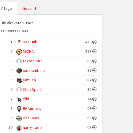
7 Tage
Gesamt
Die aktivsten User
der letzten 7 Tage
1.
DealHub
410
2.
MlCHA
298
3.
texter1987
103
4.
bimbambino
97
5.
Nimueh
87
6.
ChrisSpar1
82
7.
diki
74
8.
BRAndrew
69
9.
dasSams
68
10.
harrytrade
68