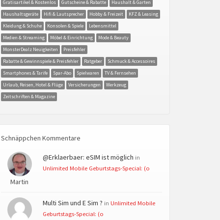
Gratisartikel & Kostenlos
Gutscheine & Rabatte
Haushalt & Garten
Haushaltsgeräte
Hifi & Lautsprecher
Hobby & Freizeit
KFZ & Leasing
Kleidung & Schuhe
Konsolen & Spiele
Lebensmittel
Medien & Streaming
Möbel & Einrichtung
Mode & Beauty
MonsterDealz Neuigkeiten
Preisfehler
Rabatte & Gewinnspiele & Preisfehler
Ratgeber
Schmuck & Accessoires
Smartphones & Tarife
Spar-Abo
Spielwaren
TV & Fernsehen
Urlaub, Reisen, Hotel & Flüge
Versicherungen
Werkzeug
Zeitschriften & Magazine
Schnäppchen Kommentare
@Erklaerbaer: eSIM ist möglich
in
Unlimited Mobile Geburtstags-Special: (o
Martin
Multi Sim und E Sim ?
in
Unlimited Mobile
Geburtstags-Special: (o