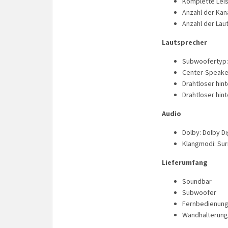
Komplette Leis
Anzahl der Kanä
Anzahl der Lau
Lautsprecher
Subwoofertyp:
Center-Speaker
Drahtloser hint
Drahtloser hin
Audio
Dolby: Dolby Di
Klangmodi: Sur
Lieferumfang
Soundbar
Subwoofer
Fernbedienun
Wandhalterung