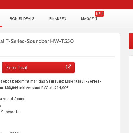
BONUS-DEALS
FINANZEN
MAGAZIN
ial T-Series-Soundbar HW-T550
Zum Deal
angebot bekommt man das
Samsung Essential T-Series-
ür
188,90€
inkl.Versand PVG ab 214,90€
-Surround-Sound
s
m Subwoofer