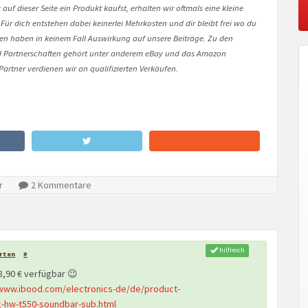
auf dieser Seite ein Produkt kaufst, erhalten wir oftmals eine kleine
 Für dich entstehen dabei keinerlei Mehrkosten und dir bleibt frei wo du
onen haben in keinem Fall Auswirkung auf unsere Beiträge. Zu den
Partnerschaften gehört unter anderem eBay und das Amazon
artner verdienen wir an qualifizierten Verkäufen.
r
2 Kommentare
hilfreich
rten
#
8,90 € verfügbar 😉
/www.ibood.com/electronics-de/de/product-
-hw-t550-soundbar-sub.html