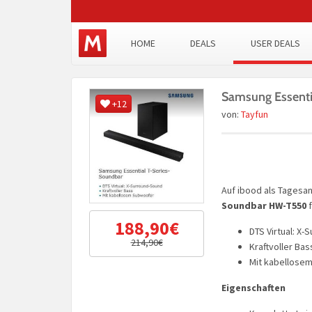
HOME
DEALS
USER DEALS
Samsung Essent
+12
von:
Tayfun
Auf ibood als Tages
Soundbar HW-T550
f
188,90€
DTS Virtual: X
214,90€
Kraftvoller Bas
Mit kabellose
Eigenschaften