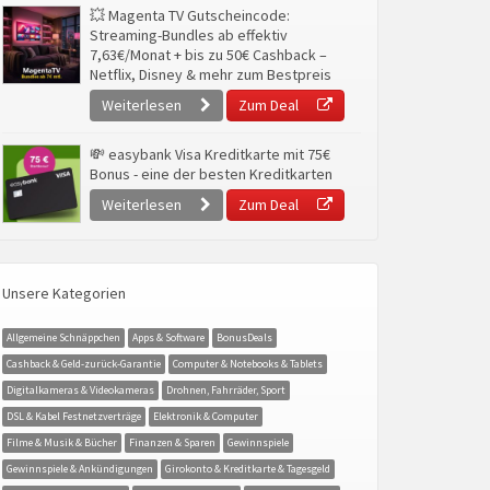
💥 Magenta TV Gutscheincode:
Streaming-Bundles ab effektiv
7,63€/Monat + bis zu 50€ Cashback –
Netflix, Disney & mehr zum Bestpreis
Weiterlesen
Zum Deal
💸 easybank Visa Kreditkarte mit 75€
Bonus - eine der besten Kreditkarten
Weiterlesen
Zum Deal
Unsere Kategorien
Allgemeine Schnäppchen
Apps & Software
BonusDeals
Cashback & Geld-zurück-Garantie
Computer & Notebooks & Tablets
Digitalkameras & Videokameras
Drohnen, Fahrräder, Sport
DSL & Kabel Festnetzverträge
Elektronik & Computer
Filme & Musik & Bücher
Finanzen & Sparen
Gewinnspiele
Gewinnspiele & Ankündigungen
Girokonto & Kreditkarte & Tagesgeld