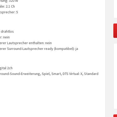
tung: 320 W
le: 2.1 Ch
tsprecher: 5
 drahtlos
: nein
erer Lautsprecher enthalten: nein
terer Surround-Lautsprecher ready (kompatibel): ja
gital 2ch
round-Sound-Erweiterung, Spiel, Smart, DTS Virtual: X, Standard
g