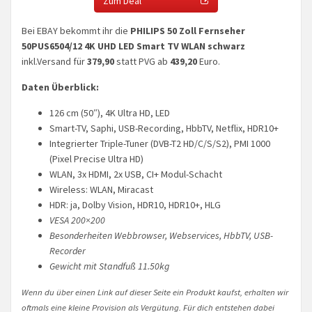
Zum Deal
Bei EBAY bekommt ihr die
PHILIPS 50 Zoll Fernseher
50PUS6504/12 4K UHD LED Smart TV WLAN schwarz
inkl.Versand für
379,90
statt PVG ab
439,20
Euro.
Daten Überblick:
126 cm (50″), 4K Ultra HD, LED
Smart-TV, Saphi, USB-Recording, HbbTV, Netflix, HDR10+
Integrierter Triple-Tuner (DVB-T2 HD/C/S/S2), PMI 1000
(Pixel Precise Ultra HD)
WLAN, 3x HDMI, 2x USB, CI+ Modul-Schacht
Wireless: WLAN, Miracast
HDR: ja, Dolby Vision, HDR10, HDR10+, HLG
VESA 200×200
Besonderheiten Webbrowser, Webservices, HbbTV, USB-
Recorder
Gewicht mit Standfuß 11.50kg
Wenn du über einen Link auf dieser Seite ein Produkt kaufst, erhalten wir
oftmals eine kleine Provision als Vergütung. Für dich entstehen dabei