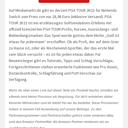
Auf Mediamarkt.de gibt es derzeit PGA TOUR 2K21 für Nintendo
Switch zum Preis von nur 28,98 Euro (inklusive Versand). PGA
TOUR 2K21 ist ein erstklassiges Golfsimulations-Erlebnis mit
offiziell lizenzierten PGA TOUR-Profis, Kursen, Ausrüstungs- und
Bekleidungsmarken. Das Spiel wurde getreu dem Motto „Golf ist
etwas für jedermann“ erschaffen. Ob als Profi, der auf dem Grün
zu Hause ist, oder als Wochenend-Sportler, der das erste Mal
sein Glück versucht – es ist für jeden etwas dabei. Für
Neueinsteiger gibt es Tutorials, Tipps und Schlag-Vorschläge,
Fortgeschrittenen stehen erweiterte Funktionen wie Pro Vision,
Distanzkontrolle, Schlagführung und Putt-Vorschau zur
Verfügung.
Wenn du über einen Link auf dieser Seite ein Produkt kaufst, erhalten wir
oftmals eine kleine Provision als Vergütung. Für dich entstehen dabei
keinerlei Mehrkosten und dir bleibt frei wo du bestellst. Diese Provisionen
haben in keinem Fall Auswirkung auf unsere Beiträge. Zu den
Partnerprogrammen und Partnerschaften gehört unter anderem eBay
und das Amazon PartnerNet. Als Amazon-Partner verdienen wir an
qualifizierten Verkäufen.