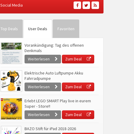
Social Media
Top Deals
User Deals
Favoriten
Vorankündigung: Tag des offenen
Denkmals
Weiterlesen
Zum Deal
Elektrische Auto Luftpumpe Akku
Fahrradpumpe
Weiterlesen
Zum Deal
Erlebt LEGO SMART Play live in eurem
Super - Store!!
Weiterlesen
Zum Deal
BAZO Stift für iPad 2018-2026