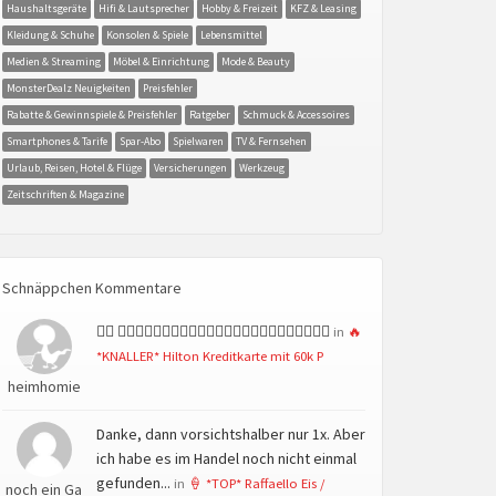
Haushaltsgeräte
Hifi & Lautsprecher
Hobby & Freizeit
KFZ & Leasing
Kleidung & Schuhe
Konsolen & Spiele
Lebensmittel
Medien & Streaming
Möbel & Einrichtung
Mode & Beauty
MonsterDealz Neuigkeiten
Preisfehler
Rabatte & Gewinnspiele & Preisfehler
Ratgeber
Schmuck & Accessoires
Smartphones & Tarife
Spar-Abo
Spielwaren
TV & Fernsehen
Urlaub, Reisen, Hotel & Flüge
Versicherungen
Werkzeug
Zeitschriften & Magazine
Schnäppchen Kommentare
👍🏻 👍🏻👍🏻👍🏻👍🏻👍🏻👍🏻👍🏻👍🏻👍🏻👍🏻👍🏻👍🏻
in
🔥
*KNALLER* Hilton Kreditkarte mit 60k P
heimhomie
Danke, dann vorsichtshalber nur 1x. Aber
ich habe es im Handel noch nicht einmal
gefunden...
in
🍦 *TOP* Raffaello Eis /
noch ein Ga