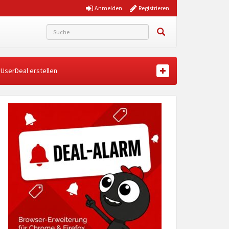
Anmelden
Registrieren
UserDeal erstellen