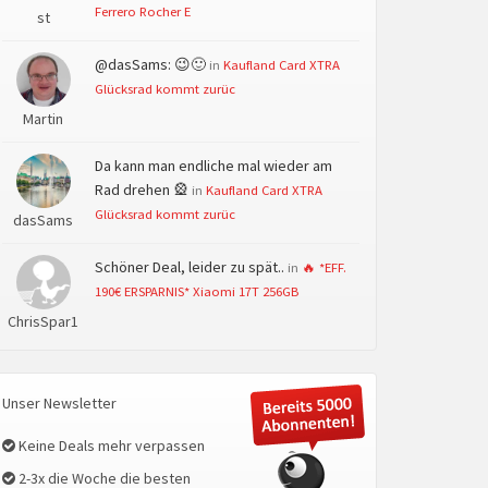
Ferrero Rocher E
st
@dasSams: 😉🙂
in
Kaufland Card XTRA
Glücksrad kommt zurüc
Martin
Da kann man endliche mal wieder am
Rad drehen 🎡
in
Kaufland Card XTRA
Glücksrad kommt zurüc
dasSams
Schöner Deal, leider zu spät..
in
🔥 *EFF.
190€ ERSPARNIS* Xiaomi 17T 256GB
ChrisSpar1
Unser Newsletter
Keine Deals mehr verpassen
2-3x die Woche die besten