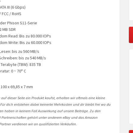
5″
ATA III (6 Gbps)
 / FCC / RoHS
 der Phison S11-Serie
2 MB SDR
dom Read: Bis zu 80.000 IOPs
dom Write: Bis zu 60.000 IOPs
Lesen: bis zu 560 MB/s
Schreiben: bis zu 540 MB/s
Terabyte (TBW): 835 TB
atur: 0 ~ 70° C
g
100 x 69,85 x 7 mm
auf dieser Seite ein Produkt kaufst, erhalten wir oftmals eine kleine
 Für dich entstehen dabei keinerlei Mehrkosten und dir bleibt frei wo du
onen haben in keinem Fall Auswirkung auf unsere Beiträge. Zu den
Partnerschaften gehört unter anderem eBay und das Amazon
artner verdienen wir an qualifizierten Verkäufen.