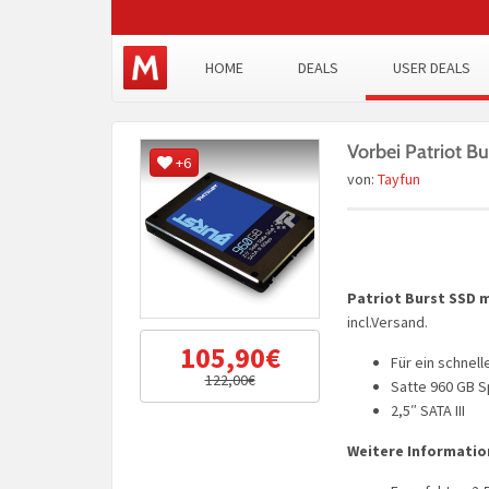
HOME
DEALS
USER DEALS
Vorbei Patriot B
+6
von:
Tayfun
Patriot Burst SSD mi
incl.Versand.
105,90€
Für ein schnel
122,00€
Satte 960 GB S
2,5″ SATA III
Weitere Informatio