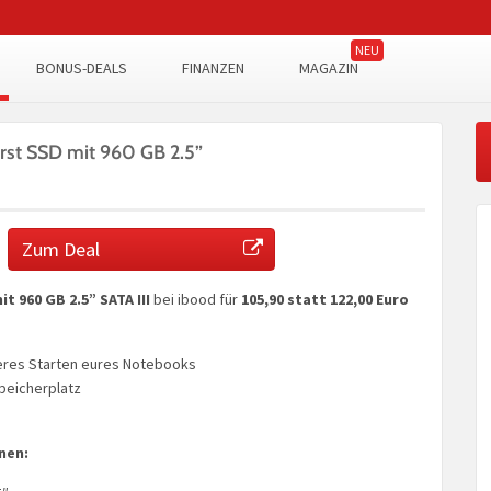
BONUS-DEALS
FINANZEN
MAGAZIN
urst SSD mit 960 GB 2.5”
Zum Deal
t 960 GB 2.5” SATA III
bei ibood für
105,90 statt 122,00 Euro
leres Starten eures Notebooks
peicherplatz
nen: