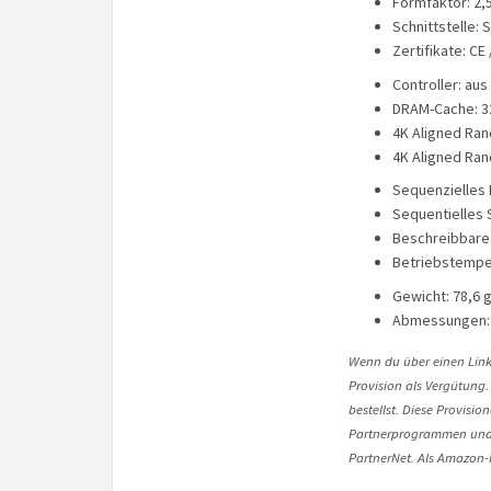
Formfaktor: 2,
Schnittstelle: S
Zertifikate: CE
Controller: aus
DRAM-Cache: 3
4K Aligned Ran
4K Aligned Ran
Sequenzielles 
Sequentielles 
Beschreibbare 
Betriebstemper
Gewicht: 78,6 
Abmessungen: 
Wenn du über einen Link 
Provision als Vergütung.
bestellst. Diese Provisi
Partnerprogrammen und 
PartnerNet. Als Amazon-P