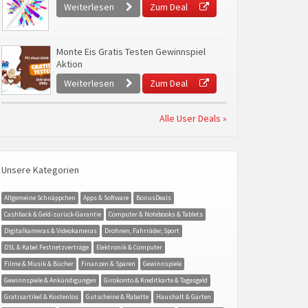
Weiterlesen
Zum Deal
Monte Eis Gratis Testen Gewinnspiel
Aktion
Weiterlesen
Zum Deal
Alle User Deals »
Unsere Kategorien
Allgemeine Schnäppchen
Apps & Software
BonusDeals
Cashback & Geld-zurück-Garantie
Computer & Notebooks & Tablets
Digitalkameras & Videokameras
Drohnen, Fahrräder, Sport
DSL & Kabel Festnetzverträge
Elektronik & Computer
Filme & Musik & Bücher
Finanzen & Sparen
Gewinnspiele
Gewinnspiele & Ankündigungen
Girokonto & Kreditkarte & Tagesgeld
Gratisartikel & Kostenlos
Gutscheine & Rabatte
Haushalt & Garten