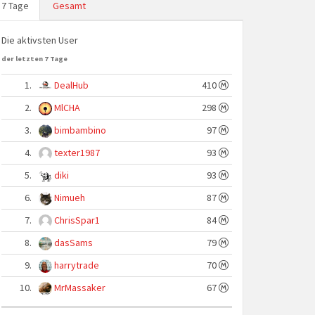
7 Tage
Gesamt
Die aktivsten User
der letzten 7 Tage
1.
DealHub
410
2.
MlCHA
298
3.
bimbambino
97
4.
texter1987
93
5.
diki
93
6.
Nimueh
87
7.
ChrisSpar1
84
8.
dasSams
79
9.
harrytrade
70
10.
MrMassaker
67