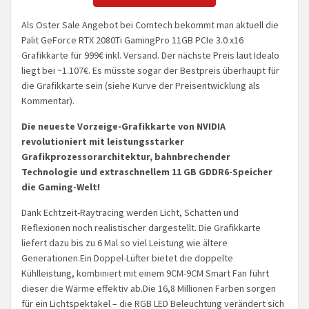
Als Oster Sale Angebot bei Comtech bekommt man aktuell die
Palit GeForce RTX 2080Ti GamingPro 11GB PCIe 3.0 x16
Grafikkarte für 999€ inkl. Versand. Der nächste Preis laut Idealo
liegt bei ~1.107€. Es müsste sogar der Bestpreis überhaupt für
die Grafikkarte sein (siehe Kurve der Preisentwicklung als
Kommentar).
Die neueste Vorzeige-Grafikkarte von NVIDIA
revolutioniert mit leistungsstarker
Grafikprozessorarchitektur, bahnbrechender
Technologie und extraschnellem 11 GB GDDR6-Speicher
die Gaming-Welt!
Dank Echtzeit-Raytracing werden Licht, Schatten und
Reflexionen noch realistischer dargestellt. Die Grafikkarte
liefert dazu bis zu 6 Mal so viel Leistung wie ältere
Generationen.Ein Doppel-Lüfter bietet die doppelte
Kühlleistung, kombiniert mit einem 9CM-9CM Smart Fan führt
dieser die Wärme effektiv ab.Die 16,8 Millionen Farben sorgen
für ein Lichtspektakel – die RGB LED Beleuchtung verändert sich