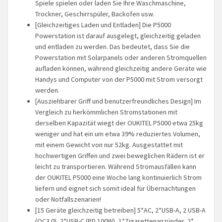
Spiele spielen oder laden Sie Ihre Waschmaschine,
Trockner, Geschirrspüler, Backofen usw.
[Gleichzeitiges Laden und Entladen] Die P5000
Powerstation ist darauf ausgelegt, gleichzeitig geladen
und entladen zu werden. Das bedeutet, dass Sie die
Powerstation mit Solarpanels oder anderen Stromquellen
aufladen können, während gleichzeitig andere Geräte wie
Handys und Computer von der P5000 mit Strom versorgt
werden.
[Ausziehbarer Griff und benutzerfreundliches Design] Im
Vergleich zu herkömmlichen Stromstationen mit
derselben Kapazität wiegt der OUKITEL P5000 etwa 25kg
weniger und hat ein um etwa 39% reduziertes Volumen,
mit einem Gewicht von nur 52kg. Ausgestattet mit
hochwertigen Griffen und zwei beweglichen Rädern ist er
leicht zu transportieren. Während Stromausfällen kann
der OUKITEL P5000 eine Woche lang kontinuierlich Strom
liefern und eignet sich somit ideal für Übernachtungen
oder Notfallszenarien!
[15 Geräte gleichzeitig betreiben] 5*AC, 2*USB-A, 2 USB-A
(QC3.0), 2*USB-C (PD 100W), 1*Zigarettenanzünder, 2*