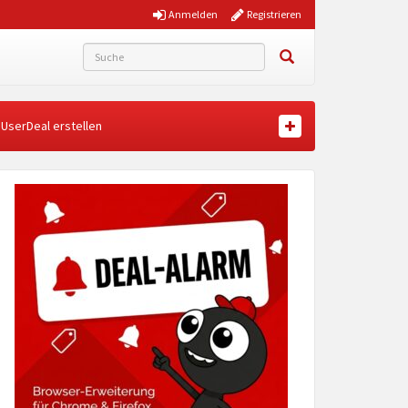
Anmelden
Registrieren
UserDeal erstellen