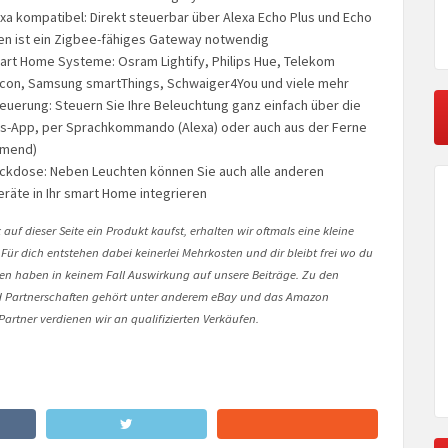
xa kompatibel: Direkt steuerbar über Alexa Echo Plus und Echo
n ist ein Zigbee-fähiges Gateway notwendig
rt Home Systeme: Osram Lightify, Philips Hue, Telekom
icon, Samsung smartThings, Schwaiger4You und viele mehr
steuerung: Steuern Sie Ihre Beleuchtung ganz einfach über die
gs-App, per Sprachkommando (Alexa) oder auch aus der Ferne
mmend)
ckdose: Neben Leuchten können Sie auch alle anderen
eräte in Ihr smart Home integrieren
auf dieser Seite ein Produkt kaufst, erhalten wir oftmals eine kleine
 Für dich entstehen dabei keinerlei Mehrkosten und dir bleibt frei wo du
onen haben in keinem Fall Auswirkung auf unsere Beiträge. Zu den
Partnerschaften gehört unter anderem eBay und das Amazon
artner verdienen wir an qualifizierten Verkäufen.