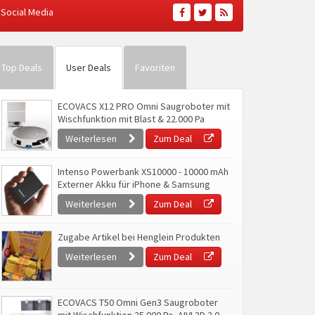
Social Media
Top Deals
User Deals
Favoriten
ECOVACS X12 PRO Omni Saugroboter mit
Wischfunktion mit Blast & 22.000 Pa
Weiterlesen
Zum Deal
Intenso Powerbank XS10000 - 10000 mAh
Externer Akku für iPhone & Samsung
Weiterlesen
Zum Deal
Zugabe Artikel bei Henglein Produkten
Weiterlesen
Zum Deal
ECOVACS T50 Omni Gen3 Saugroboter