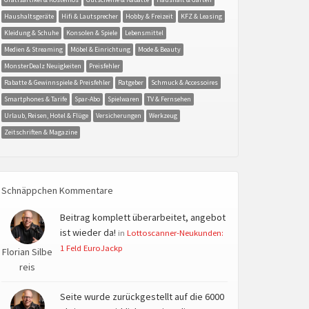
Haushaltsgeräte
Hifi & Lautsprecher
Hobby & Freizeit
KFZ & Leasing
Kleidung & Schuhe
Konsolen & Spiele
Lebensmittel
Medien & Streaming
Möbel & Einrichtung
Mode & Beauty
MonsterDealz Neuigkeiten
Preisfehler
Rabatte & Gewinnspiele & Preisfehler
Ratgeber
Schmuck & Accessoires
Smartphones & Tarife
Spar-Abo
Spielwaren
TV & Fernsehen
Urlaub, Reisen, Hotel & Flüge
Versicherungen
Werkzeug
Zeitschriften & Magazine
Schnäppchen Kommentare
Beitrag komplett überarbeitet, angebot
ist wieder da!
in
Lottoscanner-Neukunden:
1 Feld EuroJackp
Florian Silbe
reis
Seite wurde zurückgestellt auf die 6000