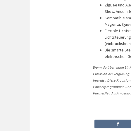
ZigBee und Ale
Show. Ansonste
Kompatible sma
Magenta, Quiv
Flexible Licht
Lichtsteuerun
(einbruchshe
Die smarte Ste
elektrischen G
Wenn du über einen Link 
Provision als Vergütung.
bestellst. Diese Provisi
Partnerprogrammen und 
PartnerNet. Als Amazon-P