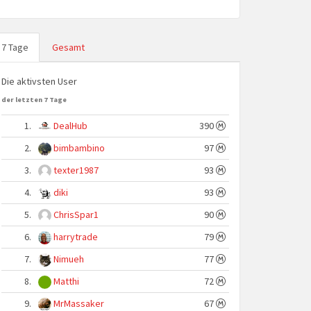
7 Tage
Gesamt
Die aktivsten User
der letzten 7 Tage
1.
DealHub
390
2.
bimbambino
97
3.
texter1987
93
4.
diki
93
5.
ChrisSpar1
90
6.
harrytrade
79
7.
Nimueh
77
8.
Matthi
72
9.
MrMassaker
67