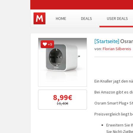
HOME
DEALS
USER DEALS
[Startseite]
Osram
+9
von:
Florian Silbereis
Ein Knaller jagt den n
Bei Amazon gibt es d
8,99€
Osram Smart Plug+ St
16,40€
Preisvergleich liegt b
Erweitern Sie 
Sie Nicht-ZigB