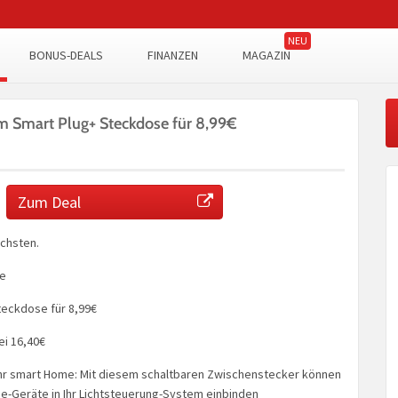
BONUS-DEALS
FINANZEN
MAGAZIN
 Smart Plug+ Steckdose für 8,99€
Zum Deal
ächsten.
ie
eckdose für 8,99€
ei 16,40€
Ihr smart Home: Mit diesem schaltbaren Zwischenstecker können
ee-Geräte in Ihr Lichtsteuerung-System einbinden