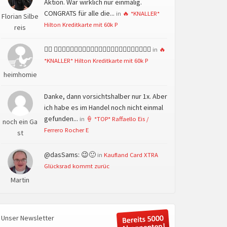
Aktion. War wirklich nur einmalig.
CONGRATS für alle die...
in
🔥 *KNALLER*
Florian Silbe
Hilton Kreditkarte mit 60k P
reis
👍🏻 👍🏻👍🏻👍🏻👍🏻👍🏻👍🏻👍🏻👍🏻👍🏻👍🏻👍🏻👍🏻
in
🔥
*KNALLER* Hilton Kreditkarte mit 60k P
heimhomie
Danke, dann vorsichtshalber nur 1x. Aber
ich habe es im Handel noch nicht einmal
gefunden...
in
🍦 *TOP* Raffaello Eis /
noch ein Ga
Ferrero Rocher E
st
@dasSams: 😉🙂
in
Kaufland Card XTRA
Glücksrad kommt zurüc
Martin
Unser Newsletter