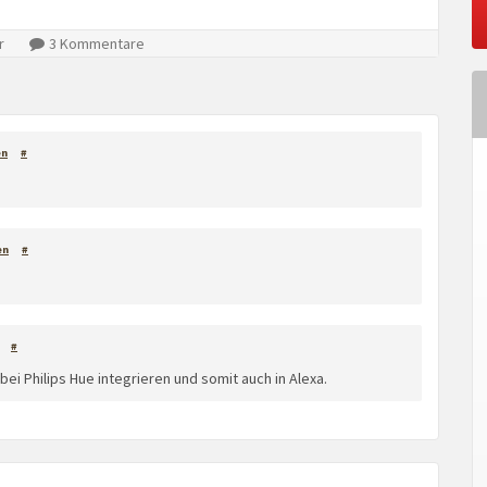
r
3 Kommentare
en
#
en
#
#
bei Philips Hue integrieren und somit auch in Alexa.