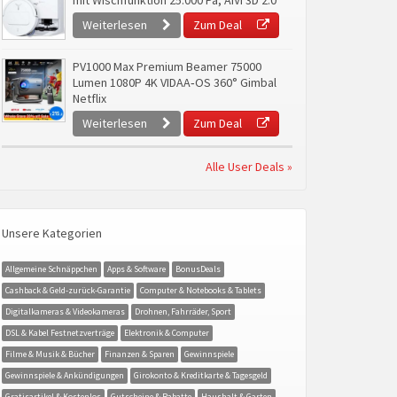
mit Wischfunktion 25.000 Pa, AIVI 3D 2.0
Weiterlesen
Zum Deal
PV1000 Max Premium Beamer 75000
Lumen 1080P 4K VIDAA‑OS 360° Gimbal
Netflix
Weiterlesen
Zum Deal
Alle User Deals »
Unsere Kategorien
Allgemeine Schnäppchen
Apps & Software
BonusDeals
Cashback & Geld-zurück-Garantie
Computer & Notebooks & Tablets
Digitalkameras & Videokameras
Drohnen, Fahrräder, Sport
DSL & Kabel Festnetzverträge
Elektronik & Computer
Filme & Musik & Bücher
Finanzen & Sparen
Gewinnspiele
Gewinnspiele & Ankündigungen
Girokonto & Kreditkarte & Tagesgeld
Gratisartikel & Kostenlos
Gutscheine & Rabatte
Haushalt & Garten