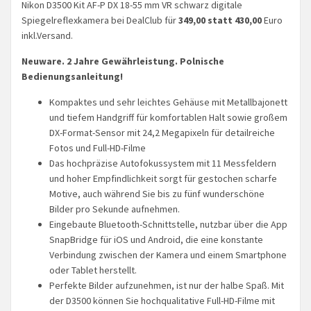
Nikon D3500 Kit AF-P DX 18-55 mm VR schwarz digitale
Spiegelreflexkamera bei DealClub für
349,00 statt 430,00
Euro
inkl.Versand.
Neuware. 2 Jahre Gewährleistung. Polnische
Bedienungsanleitung!
Kompaktes und sehr leichtes Gehäuse mit Metallbajonett
und tiefem Handgriff für komfortablen Halt sowie großem
DX-Format-Sensor mit 24,2 Megapixeln für detailreiche
Fotos und Full-HD-Filme
Das hochpräzise Autofokussystem mit 11 Messfeldern
und hoher Empfindlichkeit sorgt für gestochen scharfe
Motive, auch während Sie bis zu fünf wunderschöne
Bilder pro Sekunde aufnehmen.
Eingebaute Bluetooth-Schnittstelle, nutzbar über die App
SnapBridge für iOS und Android, die eine konstante
Verbindung zwischen der Kamera und einem Smartphone
oder Tablet herstellt.
Perfekte Bilder aufzunehmen, ist nur der halbe Spaß. Mit
der D3500 können Sie hochqualitative Full-HD-Filme mit