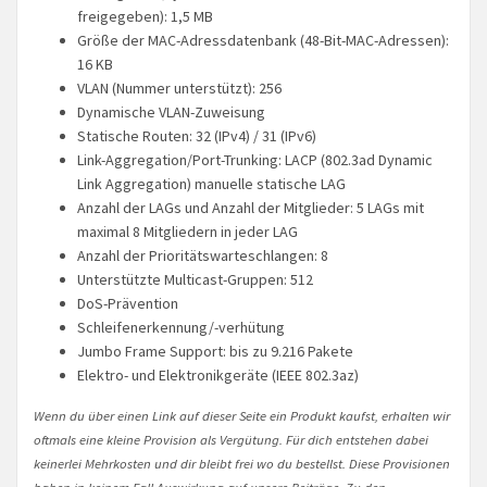
freigegeben): 1,5 MB
Größe der MAC-Adressdatenbank (48-Bit-MAC-Adressen):
16 KB
VLAN (Nummer unterstützt): 256
Dynamische VLAN-Zuweisung
Statische Routen: 32 (IPv4) / 31 (IPv6)
Link-Aggregation/Port-Trunking: LACP (802.3ad Dynamic
Link Aggregation) manuelle statische LAG
Anzahl der LAGs und Anzahl der Mitglieder: 5 LAGs mit
maximal 8 Mitgliedern in jeder LAG
Anzahl der Prioritätswarteschlangen: 8
Unterstützte Multicast-Gruppen: 512
DoS-Prävention
Schleifenerkennung/-verhütung
Jumbo Frame Support: bis zu 9.216 Pakete
Elektro- und Elektronikgeräte (IEEE 802.3az)
Wenn du über einen Link auf dieser Seite ein Produkt kaufst, erhalten wir
oftmals eine kleine Provision als Vergütung. Für dich entstehen dabei
keinerlei Mehrkosten und dir bleibt frei wo du bestellst. Diese Provisionen
haben in keinem Fall Auswirkung auf unsere Beiträge. Zu den