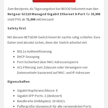
Zum Bestpreis als Tagesangebot bei IBOOD bekommt man den
Netgear GC110 Managed Gigabit Ethernet 8-Port
für
35,90€
statt PVG ab
71,00€
inkl.Versand
Safety first
Mit diesem NETGEAR-Switch könnt ihr nachts ruhig schlafen. Eure
Daten sind absolut sicher, denn der Switch arbeitet mit:
802.1x-Authentifizierung
DHCP-Snooping
Port-Sicherheit über MAC-Adressensperre
ACL-Filterung zum Zulassen oder Verweigern von
Datenverkehr basierend auf MAC- und IP-Adressen
Eigenschaften
Gigabit-Kupferanschlüsse: 8
Gigabit-SFP-Ports: 2 (dediziert)
Bandbreite (Vollduplex): 20 Gbit/s
Puffergröße (dynamisch für alle verwendeten Ports