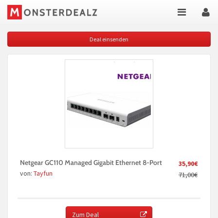
Deal einsenden
Netgear GC110 Managed Gigabit Ethernet 8-Port
35,90€
von:
Tayfun
71,00€
Zum Deal