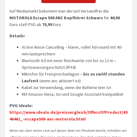
Auf Mediamarkt bekommt man derzeit Versandfrei die
MOTOROLA Escape 500 ANC Kopfhörer Schwarz
für
44,00
Euro statt PVG ab
70,99
Euro
Details:
Active Noise Cancelling – klarer, voller hd-sound mit 40-
mm-lautsprechern
Bluetooth 4.0 mit einer Reichweite von bis zu 12 m –
Spritzwassergeschützt (IPX4)
Mikrofon für Freisprechanlagen –
bis zu zwölf stunden
Laufzeit
(wenn anc aktiviert ist)
Kabel zur Verwendung, wenn die Batterie leer ist
Mit Amazon Alexa, Siri und Google Assistant kompatibel
PVG Idealo:
https://www.idealo.de/preisvergleich/OffersOfProduct/69
46461_-escape500-anc-motorola.html
Wenn du über einen Link auf dieser Seite ein Produkt kaufst, erhalten wir
oftmals eine kleine Provision als Vergütung. Für dich entstehen dabei