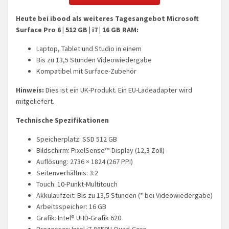
Heute bei ibood als weiteres Tagesangebot Microsoft
Surface Pro 6 | 512 GB | i7 | 16 GB RAM:
Laptop, Tablet und Studio in einem
Bis zu 13,5 Stunden Videowiedergabe
Kompatibel mit Surface-Zubehör
Hinweis:
Dies ist ein UK-Produkt. Ein EU-Ladeadapter wird
mitgeliefert.
Technische Spezifikationen
Speicherplatz: SSD 512 GB
Bildschirm: PixelSense™-Display (12,3 Zoll)
Auflösung: 2736 × 1824 (267 PPI)
Seitenverhältnis: 3:2
Touch: 10-Punkt-Multitouch
Akkulaufzeit: Bis zu 13,5 Stunden (* bei Videowiedergabe)
Arbeitsspeicher: 16 GB
Grafik: Intel® UHD-Grafik 620
Prozessor: Intel i7-8650U Quad-Core