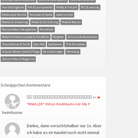
Haushaltsgeräte
Hifi & Lautsprecher
Hobby & Freizeit
KFZ & Leasing
Kleidung & Schuhe
Konsolen & Spiele
Lebensmittel
Medien & Streaming
Möbel & Einrichtung
Mode & Beauty
MonsterDealz Neuigkeiten
Preisfehler
Rabatte & Gewinnspiele & Preisfehler
Ratgeber
Schmuck & Accessoires
Smartphones & Tarife
Spar-Abo
Spielwaren
TV & Fernsehen
Urlaub, Reisen, Hotel & Flüge
Versicherungen
Werkzeug
Zeitschriften & Magazine
Schnäppchen Kommentare
👍🏻 👍🏻👍🏻👍🏻👍🏻👍🏻👍🏻👍🏻👍🏻👍🏻👍🏻👍🏻👍🏻
in
🔥
*KNALLER* Hilton Kreditkarte mit 60k P
heimhomie
Danke, dann vorsichtshalber nur 1x. Aber
ich habe es im Handel noch nicht einmal