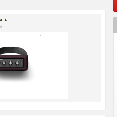
en
#
d!