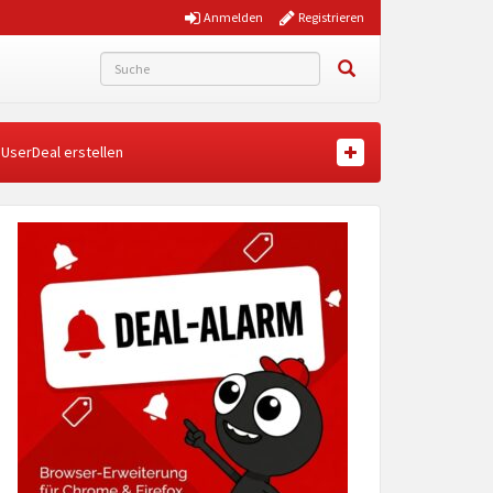
Anmelden
Registrieren
UserDeal erstellen