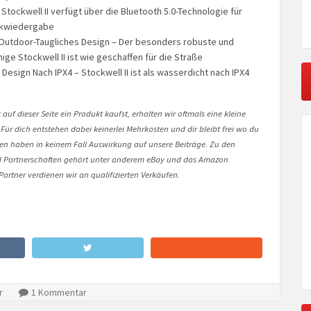
 Stockwell II verfügt über die Bluetooth 5.0-Technologie für
ikwiedergabe
Outdoor-Taugliches Design – Der besonders robuste und
ge Stockwell II ist wie geschaffen für die Straße
esign Nach IPX4 – Stockwell II ist als wasserdicht nach IPX4
auf dieser Seite ein Produkt kaufst, erhalten wir oftmals eine kleine
 Für dich entstehen dabei keinerlei Mehrkosten und dir bleibt frei wo du
onen haben in keinem Fall Auswirkung auf unsere Beiträge. Zu den
Partnerschaften gehört unter anderem eBay und das Amazon
artner verdienen wir an qualifizierten Verkäufen.
r
1 Kommentar