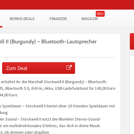
BONUS-DEALS
FINANZEN
MAGAZIN
ll II (Burgundy) – Bluetooth-Lautsprecher
Zum Deal
erhaltet ihr die Marshall Stockwell II (Burgundy) – Bluetooth-
, Bluetooth 5.0, AUX-In, Akku, USB-Ladefunktion) für 149,00 Euro
94,00 Euro.
 Spieldauer – Stockwell II bietet über 20 Stunden Spieldauer mit
adung
ler Sound – Stockwell II nutzt die Blumlein Stereo-Sound-
r ein multidirektionales Erlebnis, das dich in deine Musik
st, ob drinnen oder draußen