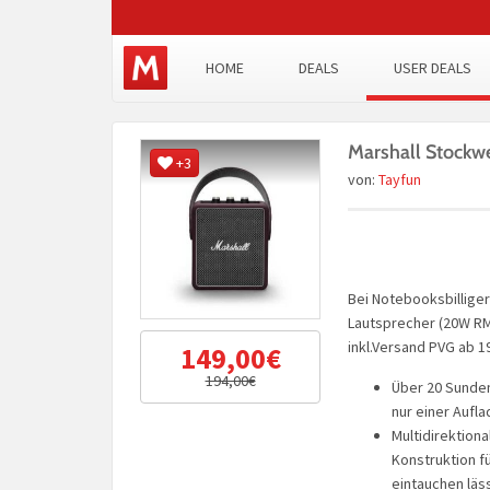
HOME
DEALS
USER DEALS
Marshall Stockwe
+3
von:
Tayfun
Bei Notebooksbilliger 
Lautsprecher (20W RMS
inkl.Versand PVG ab 1
149,00€
194,00€
Über 20 Sunden
nur einer Aufl
Multidirektiona
Konstruktion fü
eintauchen läs