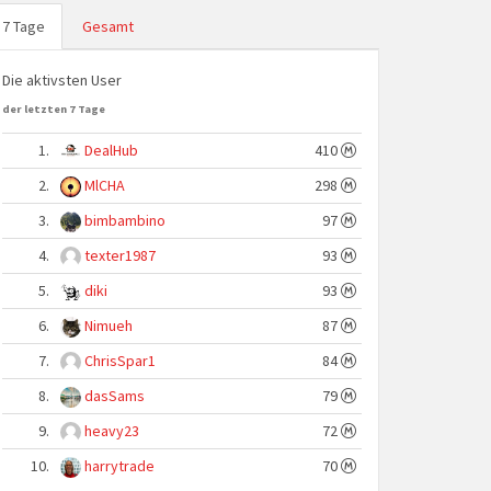
7 Tage
Gesamt
Die aktivsten User
der letzten 7 Tage
1.
DealHub
410
2.
MlCHA
298
3.
bimbambino
97
4.
texter1987
93
5.
diki
93
6.
Nimueh
87
7.
ChrisSpar1
84
8.
dasSams
79
9.
heavy23
72
10.
harrytrade
70