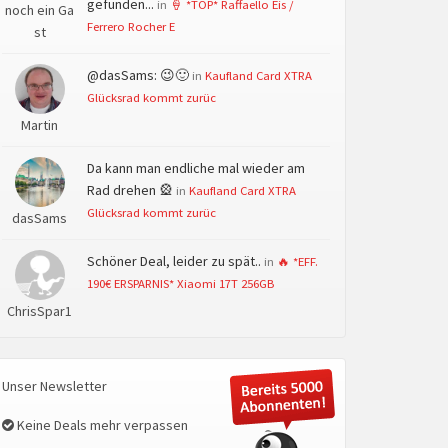
gefunden...
in
🍦 *TOP* Raffaello Eis /
noch ein Ga
Ferrero Rocher E
st
@dasSams: 😉🙂
in
Kaufland Card XTRA
Glücksrad kommt zurüc
Martin
Da kann man endliche mal wieder am
Rad drehen 🎡
in
Kaufland Card XTRA
Glücksrad kommt zurüc
dasSams
Schöner Deal, leider zu spät..
in
🔥 *EFF.
190€ ERSPARNIS* Xiaomi 17T 256GB
ChrisSpar1
Unser Newsletter
Keine Deals mehr verpassen