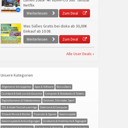
Lumen 1080P 4K VIDAA‑OS 360° Gimbal
Netflix
Weiterlesen
Zum Deal
Was Süßes Gratis bei diska ab 30,00€
Einkauf ab 10.08.
Weiterlesen
Zum Deal
Alle User Deals »
Unsere Kategorien
Allgemeine Schnäppchen
Apps & Software
BonusDeals
Cashback & Geld-zurück-Garantie
Computer & Notebooks & Tablets
Digitalkameras & Videokameras
Drohnen, Fahrräder, Sport
DSL & Kabel Festnetzverträge
Elektronik & Computer
Filme & Musik & Bücher
Finanzen & Sparen
Gewinnspiele
Gewinnspiele & Ankündigungen
Girokonto & Kreditkarte & Tagesgeld
Gratisartikel & Kostenlos
Gutscheine & Rabatte
Haushalt & Garten