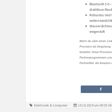
Bluetooth 5.0 –
drahtlose Mus
Robustes Und 
widerstandsfähi
Wasserdichtes D
eingestuft
Wenn du über einen Link 
Provision als Vergütung.
bestellst. Diese Provisi
Partnerprogrammen und 
PartnerNet. Als Amazon-P
Elektronik & Computer
19.10.2019 um 09:35 Uh